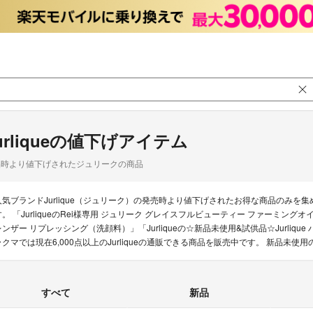
urliqueの値下げアイテム
品時より値下げされたジュリークの商品
人気ブランドJurlique（ジュリーク）の発売時より値下げされたお得な商品のみ
す。 「JurliqueのRei様専用 ジュリーク グレイスフルビューティー ファーミングオ
レンザー リプレッシング（洗顔料）」「Jurliqueの☆新品未使用&試供品☆Jurliq
ラクマでは現在6,000点以上のJurliqueの通販できる商品を販売中です。 新品
すべて
新品