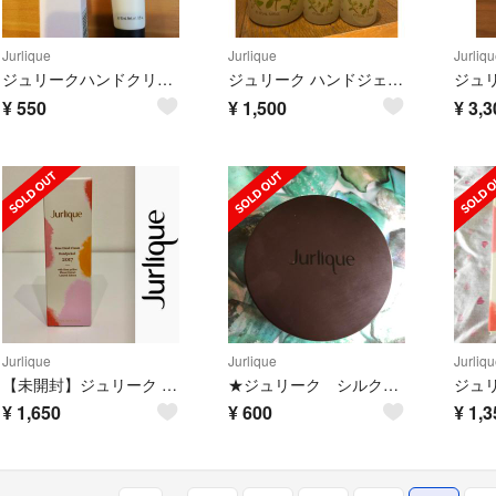
Jurlique
Jurlique
Jurliqu
ジュリークハンドクリーム 未使用品
ジュリーク ハンドジェル 新品未使用
¥
550
¥
1,500
¥
3,3
Jurlique
Jurlique
Jurliqu
【未開封】ジュリーク ローズハンドクリーム 75ml オーガニックコスメ
★ジュリーク シルクフィニッシングパウダー ラベンダー
¥
1,650
¥
600
¥
1,3