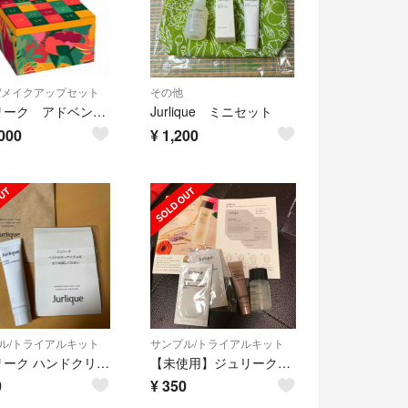
/メイクアップセット
その他
ジュリーク アドベントカレンダー2024
Jurlique ミニセット
000
¥
1,200
ル/トライアルキット
サンプル/トライアルキット
ジュリーク ハンドクリーム＆サンプルセット
【未使用】ジュリーク サンプル
0
¥
350