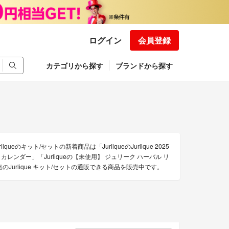
ログイン
会員登録
カテゴリから探す
ブランドから探す
eのキット/セットの新着商品は「JurliqueのJurlique 2025
カレンダー」「Jurliqueの【未使用】 ジュリーク ハーバル リ
Jurlique キット/セットの通販できる商品を販売中です。