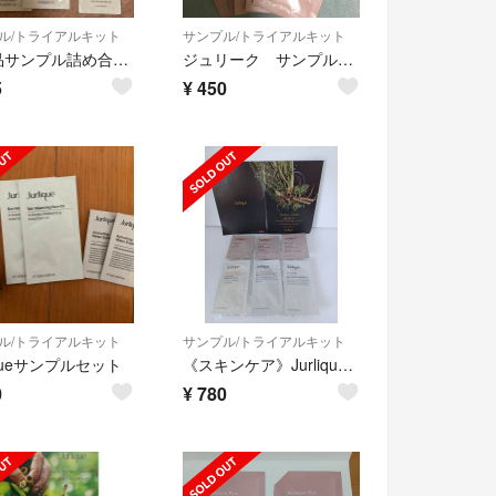
ル/トライアルキット
サンプル/トライアルキット
化粧品サンプル詰め合わせ
ジュリーク サンプル10個
5
¥
450
ル/トライアルキット
サンプル/トライアルキット
liqueサンプルセット
《スキンケア》Jurlique ジュリーク サンプルセット 6点
0
¥
780