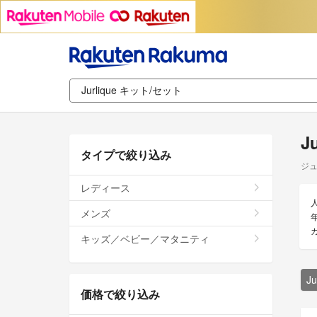
J
タイプで絞り込み
ジュ
レディース
人
メンズ
キッズ／ベビー／マタニティ
J
価格で絞り込み