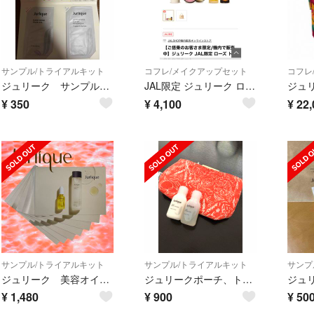
サンプル/トライアルキット
コフレ/メイクアップセット
コフレ
ジュリーク サンプル ROフェイスオイル・ハイドレイティングウォーターエッセンス
JAL限定 ジュリーク ローズトータルケアキット
¥
350
¥
4,100
¥
22,
サンプル/トライアルキット
サンプル/トライアルキット
サンプ
ジュリーク 美容オイル 化粧水 セット
ジュリークポーチ、トライアルセット
¥
1,480
¥
900
¥
50