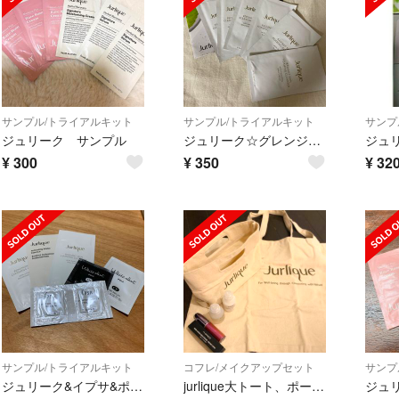
サンプル/トライアルキット
サンプル/トライアルキット
サンプ
ジュリーク サンプル
ジュリーク☆グレンジング&洗顔サンプルセット☆新品！！
ジュ
¥
300
¥
350
¥
32
サンプル/トライアルキット
コフレ/メイクアップセット
サンプ
ジュリーク&イプサ&ポーラ サンプルセット
jurlique大トート、ポーチ、ボディジェル、ローション、macLipグロス