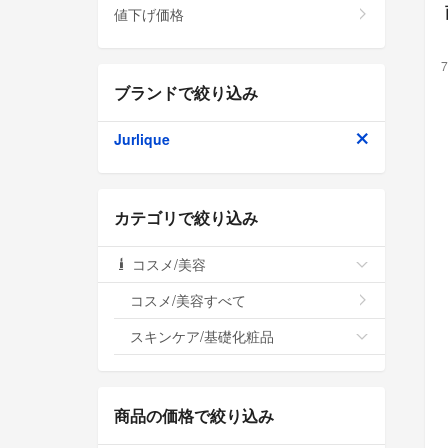
値下げ価格
7
ブランドで絞り込み
Jurlique
カテゴリで絞り込み
コスメ/美容
コスメ/美容すべて
スキンケア/基礎化粧品
商品の価格で絞り込み