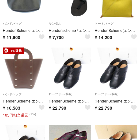
ハンドバッグ
サンダル
トートバッグ
Hender Scheme エンダースキーマー ハンドバッグ 黒 【古着】【中古】【送料無料】
Hender scheme / エンダースキーマ | device strap レザー フラットサンダル | 1 | ブラック | レディース
Hender Scheme(エンダースキーマ) トートバッグ トライアングルバッグ イエロー×ライトブラウン レザー
¥
11,800
¥
7,700
¥
14,200
1%還元
ハンドバッグ
ローファー/革靴
ローファー/革靴
Hender Scheme エンダースキーマ ASSEMBLE DAIKEI HAND BAG アッセンブル ダイケイ ハンドバッグ ブラウン ro-rb-adm
Hender Scheme エンダースキーマ 日本製 foot cast brogue oxford オックスフォードシューズ nk-rs-fco 2(23.5-24.0cm) black 革靴 シューズ【新古品】【中古】【Hender Scheme】
Hender Scheme エンダースキーマ 日本製 foot cast brogue oxford オックスフォードシューズ nk-rs-fco 1(22.5-23.0cm) black 革靴 シューズ【新古品】【中古】【Hender Scheme】
¥
10,583
¥
22,790
¥
22,790
(1%)
105円相当還元