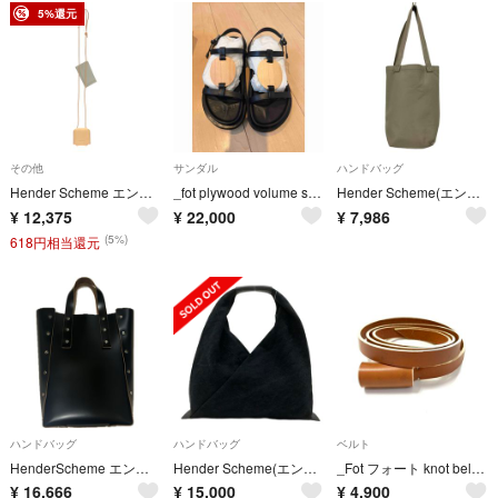
5%還元
その他
サンダル
ハンドバッグ
Hender Scheme エンダースキーマ box neck holder ボックスネックホルダー wt-rc-bnh ベージュ
_fot plywood volume sandals
Hender Scheme(エンダースキーマ) COW BAG カウ バッグ S
¥
12,375
¥
22,000
¥
7,986
(5%)
618円相当還元
ハンドバッグ
ハンドバッグ
ベルト
HenderScheme エンダースキーマ hand bag tall M
Hender Scheme(エンダースキーマ) ハンドバッグ azuma bag small ol-rb-abs 黒 コットン、レザー
_Fot フォート knot belt ノット ベルト レザー ナロー ベルト
¥
16,666
¥
15,000
¥
4,900