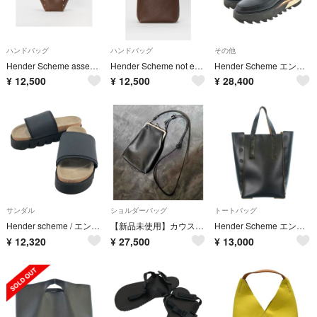
ハンドバッグ
ハンドバッグ
その他
Hender Scheme assemble hand bag wide S
Hender Scheme not eco bag small エンダースキーマ 美品
Hender Scheme エンダースキーマー シューズ（その他） 24cm 黒 【古着】【中古】【送料無料】
¥
12,500
¥
12,500
¥
28,400
サンダル
ショルダーバッグ
トートバッグ
Hender scheme / エンダースキーマ | caterpillar かまぼこ レザー サンダル | 3 | ブラック | レディース
【新品未使用】カウスナップポシェット エンダースキーマ
Hender Scheme エンダースキーマー トートバッグ 黒 【古着】【中古】【送料無料】
¥
12,320
¥
27,500
¥
13,000