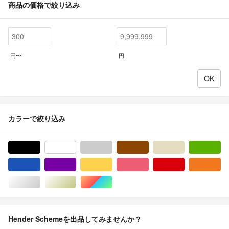
商品の価格で絞り込み
円〜
円
カラーで絞り込み
ブラック/黒色系
ホワイト/白色系
グレー/灰色系
ブラウン/茶色系
ベージュ系
グ
ブルー・ネイビー/青色系
パープル/紫色系
イエロー/黄色系
ピンク/桃色系
レッド/赤色系
オ
シルバー/銀色系
ゴールド/金色系
マルチカラー
Hender Schemeを出品してみませんか？