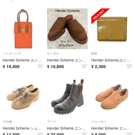
ハンドバッグ
サンダル
財布
Hender Scheme エンダースキーマー ハンドバッグ オレンジ 【古着】【中古】【送料無料】
Hender Scheme エンダースキーマ ハラコ サボ サンダル サイズ1
Hender Scheme(エンダースキーマ) 3つ折り財布 - ライトブラウン レザー
¥
19,400
¥
10,800
¥
2,300
その他
ブーツ
スニーカー
Hender Scheme シューズ（その他） 25cm ベージュ 【古着】【中古】【送料無料】
Hender Scheme エンダースキーマー ブーツ 24cm 茶 【古着】【中古】【送料無料】
Hender Scheme エンダースキーマー スニーカー 24cm 茶 【古着】【中古】【送料無料】
¥
14,300
¥
23,600
¥
8,000