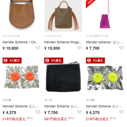
ハンドバッグ
ハンドバッグ
ショルダーバッグ
Hender Scheme｜One Piece Big (Brown)
Hender Scheme fringe mini bag ハンドバッグ
Hender scheme / エンダースキーマ | ZACC レザー ショルダーバッグ | パープル | レディース
¥
10,800
¥
15,000
¥
7,700
5%還元
5%還元
5%還元
その他
ポーチ
その他
Hender Scheme エンダースキーマ safe socks ソックス 靴下 y-rc-sox オレンジ M
Hender Scheme エンダースキーマ Pocket_M スエードレザーポーチ ab-rc-pkm ブラック
Hender Scheme エンダースキーマ safe socks ソックス 靴下 y-rc-sox イエロー M
¥
4,375
¥
7,750
¥
4,375
(5%)
(5%)
(5%)
218円相当還元
387円相当還元
218円相当還元