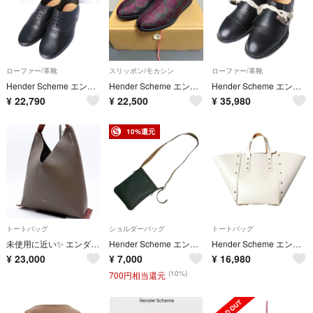
ローファー/革靴
スリッポン/モカシン
ローファー/革靴
Hender Scheme エンダースキーマ 日本製 foot cast brogue oxford オックスフォードシューズ nk-rs-fco 1(22.5-23.0cm) black 革靴 シューズ【新古品】【中古】【Hender Scheme】
Hender Scheme エンダースキーマ カンフーシューズ 2
Hender Scheme エンダースキーマ 日本製 duffle cap toe ダッフルキャップトゥシューズ xu-s-dct 1(22.5-23.0cm) black/natural トグル ストレートチップ 革靴 シューズ【新古品】【中古】【Hender Scheme】
¥
22,790
¥
22,500
¥
35,980
10%還元
トートバッグ
ショルダーバッグ
トートバッグ
未使用に近い✨ エンダースキーマ トートバッグ トライアングルバッグ ベージュ
Hender Scheme エンダースキーマ ショルダーバッグ ユニセックス レザー スモール 斜め掛け グリーン 中古 T1
Hender Scheme エンダースキーマ 日本製 ASSEMBLE HAND BAG WIDE M アッセンブル ハンドバッグ ワイド Mサイズ di-rb-awm WHITE カバン【新古品】【中古】【Hender Scheme】
¥
23,000
¥
7,000
¥
16,980
(10%)
700円相当還元