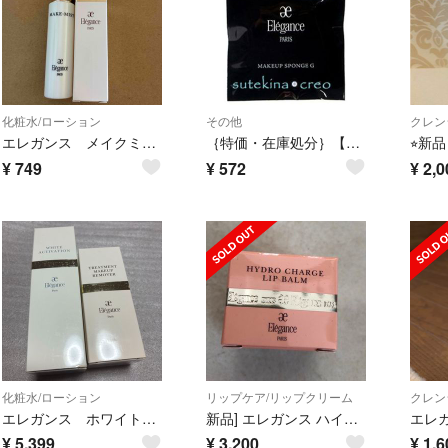
化粧水/ローション
その他
クレン
エレガンス メイクミスト 15ml
｛特価・在庫処分｝【メール便対応】エレガンス メイクアップ スポンジ G
¥
749
¥
572
¥
2,0
化粧水/ローション
リップケア/リップクリーム
クレン
エレガンス ホワイト アクティベーション
新品] エレガンス ハイドロチャージリップバーム
¥
5,399
¥
3,200
¥
1,6