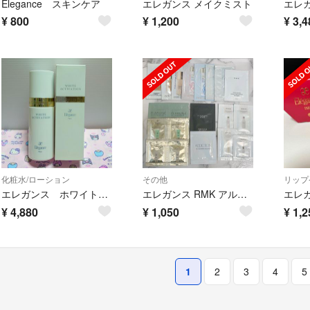
Elegance スキンケア
エレガンス メイクミスト
¥
800
¥
1,200
¥
3,4
化粧水/ローション
その他
リップ
エレガンス ホワイトアクティベーション
エレガンス RMK アルビオン MAC 試供品 まとめ売り 20個
¥
4,880
¥
1,050
¥
1,2
1
2
3
4
5