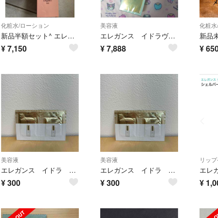
化粧水/ローション
美容液
化粧水
新品半額セット^ エレガンス ハイドロチャージ ウォーター クリーム
エレガンス イドラヴェリテ 美容液 80ml
¥
7,150
¥
7,888
¥
65
美容液
美容液
リップ
エレガンス イドラ ヴェリテ 試供品
エレガンス イドラ ヴェリテ 試供品
¥
300
¥
300
¥
1,0