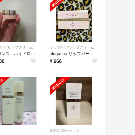
ケア/リップクリーム
リップケア/リップクリーム
エレガンス ハイドロチャージリップバーム
elegance リップバーム 非売品
00
¥
666
化粧水/ローション