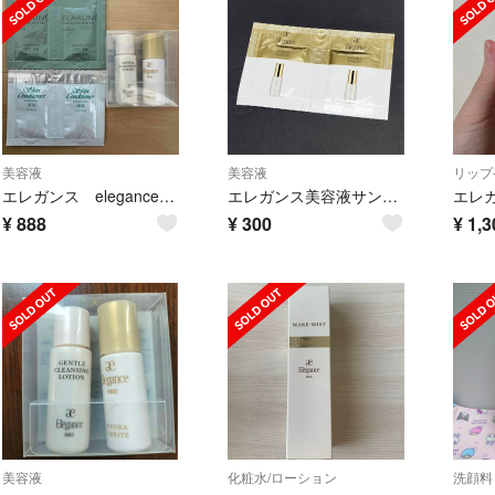
美容液
美容液
リップ
エレガンス elegance イドラヴェリテ美容液&クレンジングローション
エレガンス美容液サンプル ２個
¥
888
¥
300
¥
1,3
美容液
化粧水/ローション
洗顔料