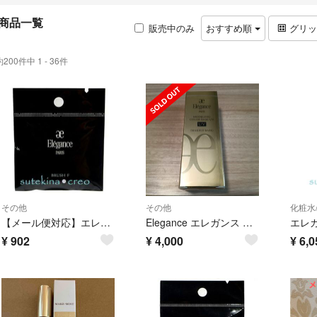
商品一覧
販売中のみ
おすすめ順
グリ
約200件中 1 - 36件
その他
その他
化粧水
【メール便対応】エレガンス ブラッシュ F フェイスカラー用
Elegance エレガンス モデリング カラーベース UV LV660 肌色補正メイクアップベース 30g
¥
902
¥
4,000
¥
6,0