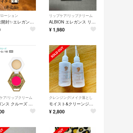
/ローション
リップケア/リップクリーム
新品未開封✨エレガンス✨メイクミスト✨サンプル非売品✨15ml
ALBION エレガンス リップコート パウダー 01
0
¥
1,980
ケア/リップクリーム
クレンジング/メイク落とし
エレガンス クルーズ シェルバーム
モイスト&クリーンジェル60ml
00
¥
2,800