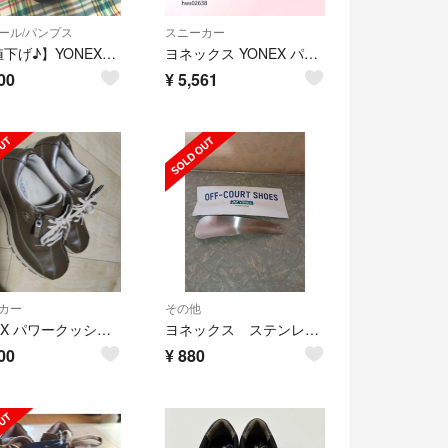
ール/パンプス
スニーカー
【お値下げ♪】YONEX カジュアルパンプス 22.5㎝
ヨネックス YONEX パワークッション ウォーキングシューズ 23.5cm
00
¥
5,561
カー
その他
YONEX パワークッション ウォーキングシューズ 23.5cm 軽量
ヨネックス ステンレス製 ミニ靴べら 新品未開封
00
¥
880