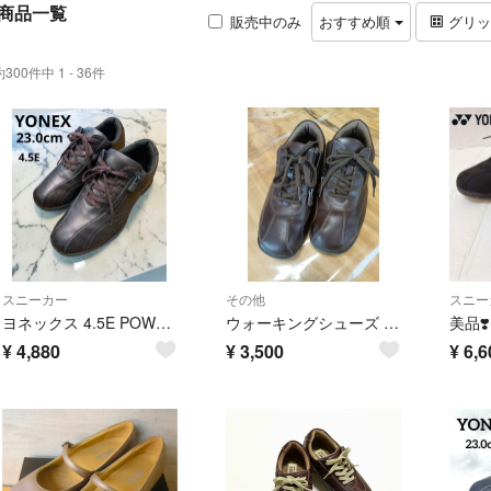
商品一覧
販売中のみ
おすすめ順
グリ
約300件中 1 - 36件
スニーカー
その他
スニー
ヨネックス 4.5E POWER CUSHION ウォーキングシューズ 23
ウォーキングシューズ 軽量 3.5E 幅広
¥
4,880
¥
3,500
¥
6,6