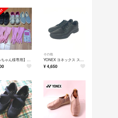
その他
【やっちゃん様専用】靴 3足 USED ゴム手袋 2双
YONEX ヨネックス スニーカー 表記サイズ:24.5 パワークッション/24.5cm ブラック レディース / 240001205440
00
¥
4,650