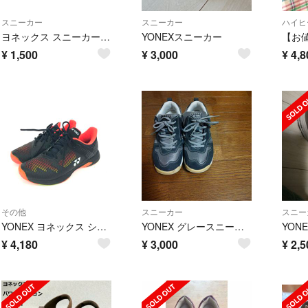
スニーカー
スニーカー
ハイヒ
ヨネックス スニーカー SH9802 ホワイト 22.5cm 紐靴 レースアップ
YONEXスニーカー
¥
1,500
¥
3,000
¥
4,8
その他
スニーカー
スニー
YONEX ヨネックス シューズ ソニケージ2 表記サイズ:23 ブラック レディース / 240002233281
YONEX グレースニーカー
¥
4,180
¥
3,000
¥
2,5