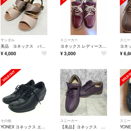
サンダル
スニーカー
スニー
美品 ヨネックス パワークッション レザー 厚底サンダル 24.5cm ベージュ
ヨネックス レディース ウォーキングシューズ レッド・23.0cm美品
¥
4,000
¥
3,000
¥
6,6
その他
スニーカー
スニー
YONEX ヨネックス エナメルシューズ 表記サイズ:22.5 ブラック レディース / 240001197153
【美品】ヨネックス YONEX パワークッション ウォーキングシューズ 幅広
YON