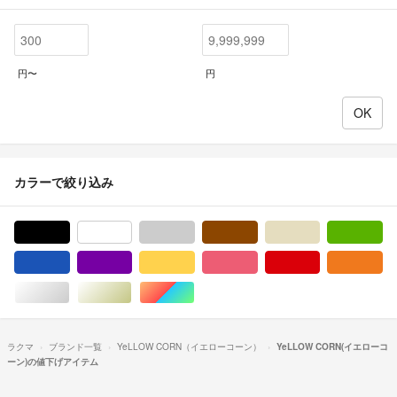
円〜
円
カラーで絞り込み
ブラック/黒色系
ホワイト/白色系
グレー/灰色系
ブラウン/茶色系
ベージュ系
グ
ブルー・ネイビー/青色系
パープル/紫色系
イエロー/黄色系
ピンク/桃色系
レッド/赤色系
オ
シルバー/銀色系
ゴールド/金色系
マルチカラー
ラクマ
ブランド一覧
YeLLOW CORN（イエローコーン）
YeLLOW CORN(イエローコ
ーン)の値下げアイテム