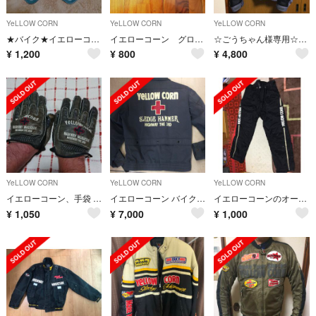
YeLLOW CORN
YeLLOW CORN
YeLLOW CORN
★バイク★イエローコーン★グローブ★
イエローコーン グローブ
☆ごうちゃん様専用☆中古☆ライダースジャケット☆LL☆ブラック×グレー☆
¥
1,200
¥
800
¥
4,800
YeLLOW CORN
YeLLOW CORN
YeLLOW CORN
イエローコーン、手袋 中古品
イエローコーン バイク ジャケット
イエローコーンのオーバーパンツ
¥
1,050
¥
7,000
¥
1,000