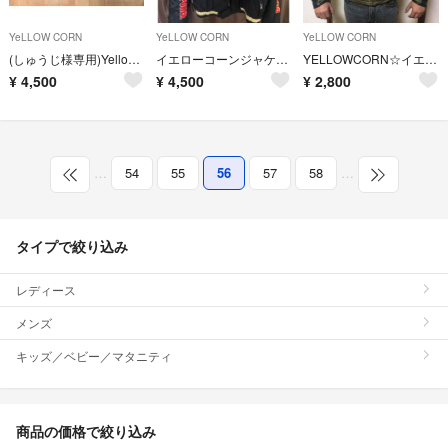
YeLLOW CORN
YeLLOW CORN
YeLLOW CORN
(しゅうじ様専用)Yellow Corn
イエローコーンジャケット
YELLOWCORN☆イエローコーン メッシュジャケットたくぞー様購入予定。
¥
4,500
¥
4,500
¥
2,800
…
54
55
56
57
58
…
タイプで絞り込み
レディース
メンズ
キッズ／ベビー／マタニティ
商品の価格で絞り込み