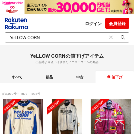
ログイン
会員登録
YeLLOW CORNの値下げアイテム
出品時より値下げされたイエローコーンの商品
すべて
新品
中古
値下げ
約2,000件中 1873 - 1908件