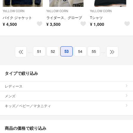
YeLLOW CORN
YeLLOW CORN
YeLLOW CORN
バイク ジャケット
ライダース、グローブ
Tシャツ
¥
4,500
¥
3,500
¥
1,000
…
51
52
53
54
55
…
タイプで絞り込み
レディース
メンズ
キッズ／ベビー／マタニティ
商品の価格で絞り込み