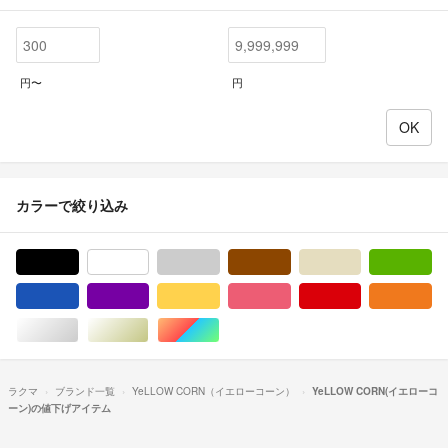
円〜
円
カラーで絞り込み
ブラック/黒色系
ホワイト/白色系
グレー/灰色系
ブラウン/茶色系
ベージュ系
グ
ブルー・ネイビー/青色系
パープル/紫色系
イエロー/黄色系
ピンク/桃色系
レッド/赤色系
オ
シルバー/銀色系
ゴールド/金色系
マルチカラー
ラクマ
ブランド一覧
YeLLOW CORN（イエローコーン）
YeLLOW CORN(イエローコ
ーン)の値下げアイテム