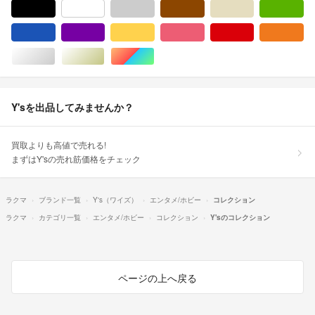
ブラック/黒色系
ホワイト/白色系
グレー/灰色系
ブラウン/茶色系
ベージュ系
グ
ブルー・ネイビー/青色系
パープル/紫色系
イエロー/黄色系
ピンク/桃色系
レッド/赤色系
オ
シルバー/銀色系
ゴールド/金色系
マルチカラー
Y'sを出品してみませんか？
買取よりも高値で売れる!
まずはY'sの売れ筋価格をチェック
ラクマ
ブランド一覧
Y's（ワイズ）
エンタメ/ホビー
コレクション
ラクマ
カテゴリ一覧
エンタメ/ホビー
コレクション
Y'sのコレクション
ページの上へ戻る