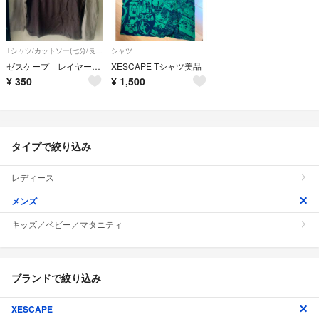
Tシャツ/カットソー(七分/長袖)
シャツ
ゼスケープ レイヤード ロンＴ サイズＭ
XESCAPE Tシャツ美品
¥
350
¥
1,500
タイプで絞り込み
レディース
メンズ
キッズ／ベビー／マタニティ
ブランドで絞り込み
XESCAPE