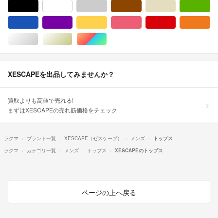
ブラック/黒色系
ホワイト/白色系
グレー/灰色系
ブラウン/茶色系
ベージュ系
グ
ブルー・ネイビー/青色系
パープル/紫色系
イエロー/黄色系
ピンク/桃色系
レッド/赤色系
オ
シルバー/銀色系
ゴールド/金色系
マルチカラー
XESCAPEを出品してみませんか？
買取よりも高値で売れる!
まずはXESCAPEの売れ筋価格をチェック
ラクマ
ブランド一覧
XESCAPE（ゼスケープ）
メンズ
トップス
ラクマ
カテゴリ一覧
メンズ
トップス
XESCAPEのトップス
ページの上へ戻る