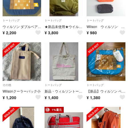
トートバッグ
トートバッグ
トートバッグ
ウィルソン ダブルベア スモールトート 紺色 ネイビー
★新品未使用★ウイルソン Wilson ラケットバッグ ベアー トート
Wilson ウィルソン ミニトートバッグ未使用タグ付き おまけ付
¥
2,200
¥
3,800
¥
980
その他
トートバッグ
トートバッグ
Wilsonクーラーバック小
新品・ウィルソントートバック
【新品】ウィルソン ベアー スモール トートバッグ
¥
1,200
¥
1,400
¥
1,380
1%還元