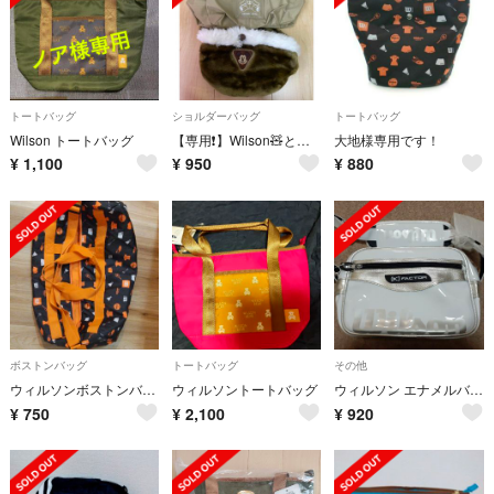
トートバッグ
ショルダーバッグ
トートバッグ
Wilson トートバッグ
【専用❗️】Wilson🧸とミッキーのカバン
大地様専用です！
¥
1,100
¥
950
¥
880
ボストンバッグ
トートバッグ
その他
ウィルソンボストンバック
ウィルソントートバッグ
ウィルソン エナメルバッグ
¥
750
¥
2,100
¥
920