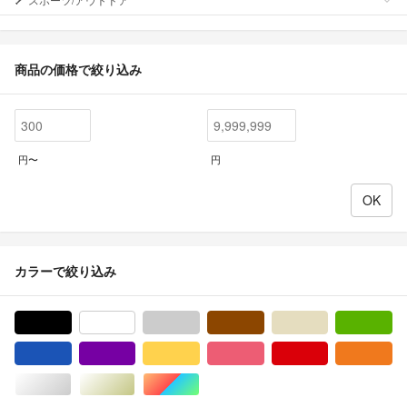
商品の価格で絞り込み
円〜
円
カラーで絞り込み
ブラック/黒色系
ホワイト/白色系
グレー/灰色系
ブラウン/茶色系
ベージュ系
グ
ブルー・ネイビー/青色系
パープル/紫色系
イエロー/黄色系
ピンク/桃色系
レッド/赤色系
オ
シルバー/銀色系
ゴールド/金色系
マルチカラー