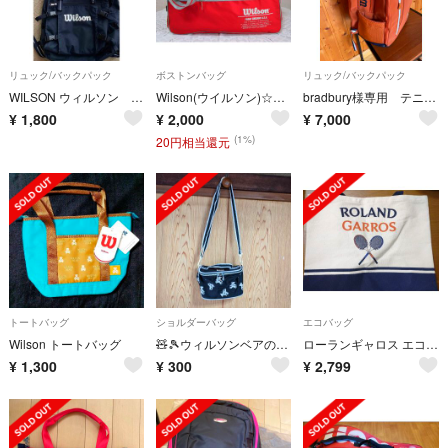
リュック/バックパック
ボストンバッグ
リュック/バックパック
WILSON ウィルソン テニスバックパック 最終お値引き
Wilson(ウイルソン)☆スポーツバッグ☆昭和レトロ☆清里★
bradbury様専用 テニス ウィルソン バッグ リュック ラケット収納
¥
1,800
¥
2,000
¥
7,000
(1%)
20円相当還元
トートバッグ
ショルダーバッグ
エコバッグ
Wilson トートバッグ
🧸🎾ウィルソンベアのショルダーバック
ローランギャロス エコバッグ
¥
1,300
¥
300
¥
2,799