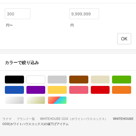
円〜
円
カラーで絞り込み
ブラック/黒色系
ホワイト/白色系
グレー/灰色系
ブラウン/茶色系
ベージュ系
グ
ブルー・ネイビー/青色系
パープル/紫色系
イエロー/黄色系
ピンク/桃色系
レッド/赤色系
オ
シルバー/銀色系
ゴールド/金色系
マルチカラー
ラクマ
ブランド一覧
WHITEHOUSE COX（ホワイトハウスコックス）
WHITEHOUSE
COX(ホワイトハウスコックス)の値下げアイテム