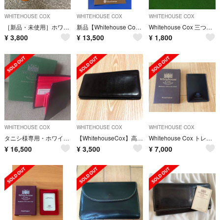
WHITEHOUSE COX
WHITEHOUSE COX
WHITEHOUSE COX
［新品・未使用］ホワイトハウスコックス キーホルダー型靴ベラ
新品【Whitehouse Cox】 名刺入れ、カードケース、ブラック
Whitehouse Cox 三つ折り財布
¥
3,800
¥
13,500
¥
1,800
WHITEHOUSE COX
WHITEHOUSE COX
WHITEHOUSE COX
タニシ様専用・ホワイトハウスコックス ２つ折り 財布 メンズ
【WhitehouseCox】高級本革 長財布 メンテナンス済‼️
Whitehouse Cox トレインパスケース
¥
16,500
¥
3,500
¥
7,000