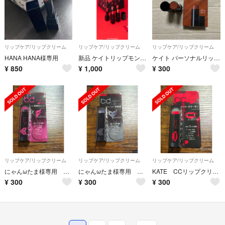
リップケア/リップクリーム
リップケア/リップクリーム
リップケア/リップクリーム
HANA HANA様専用
新品 ケイトリップモンスター ミニ 陽炎
ケイト パーソナルリップクリーム 08
¥
850
¥
1,000
¥
300
リップケア/リップクリーム
リップケア/リップクリーム
リップケア/リップクリーム
にゃんωたま様専用 CCリップクリームN/(ティント) BK【ブラック系】
にゃんωたま様専用 KATE CCリップクリームN/BK【クリアブラック系】
KATE CCリップクリームN/(HW) 01【レッド系】
¥
300
¥
300
¥
300