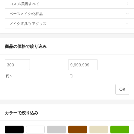
コスメ/美容すべて
ベースメイク/化粧品
メイク道具/ケアグッズ
商品の価格で絞り込み
円〜
円
カラーで絞り込み
ブラック/黒色系
ホワイト/白色系
グレー/灰色系
ブラウン/茶色系
ベージュ系
グ