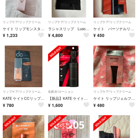
リップケア/リップクリーム
リップケア/リップクリーム
リップケア/リップクリーム
ケイト リップモンスター クリアトーン C01 炎化モンスター(3g)
ラシャスリップ Luscious Lips リップ美容液 RD321 ケイト口紅
ケイト パーソナルリップクリーム 02
¥
1,233
¥
4,800
¥
450
リップケア/リップクリーム
化粧水/ローション
リップケア/リップクリーム
KATE ケイトCCリップオイル 03 イエロー系
【新品】KATE ケイト◇ミスト状 メイクトップコート
ケイト リップジェルフィクサー EX-1(8.3g)
¥
780
¥
1,600
¥
480