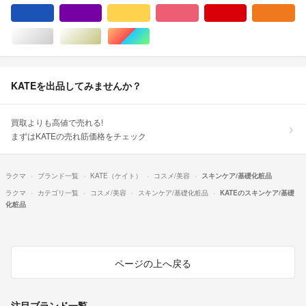
ブルー・ネイビー/青色系
パープル/紫色系
イエロー/黄色系
ピンク/桃色系
レッド/赤色系
オ
シルバー/銀色系
ゴールド/金色系
マルチカラー
KATEを出品してみませんか？
買取よりも高値で売れる!
まずはKATEの売れ筋価格をチェック
ラクマ
ブランド一覧
KATE（ケイト）
コスメ/美容
スキンケア/基礎化粧品
ラクマ
カテゴリ一覧
コスメ/美容
スキンケア/基礎化粧品
KATEのスキンケア/基礎
化粧品
ページの上へ戻る
注目ブランド一覧