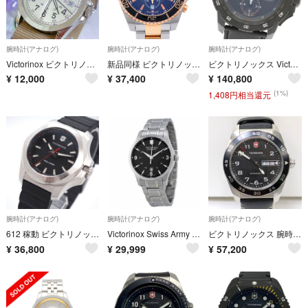
腕時計(アナログ)
腕時計(アナログ)
腕時計(アナログ)
Victorinox ビクトリノックス Swiss Army 腕時計 #683
新品同様 ビクトリノックス スイスアーミー 241952 クオーツ 腕時計 SS ブラック 黒文字盤 1447【中古】Victorinox メンズ
ビクトリノックス Victorinox 241530 アルピナッハ メカニカル クロノグラフ デイデイト 自動巻き メンズ 良品 _968272
¥
12,000
¥
37,400
¥
140,800
(1%)
1,408円相当還元
腕時計(アナログ)
腕時計(アナログ)
腕時計(アナログ)
612 稼動 ビクトリノックス 時計 箱付き メンズ ブラック ダイバーウォッチ
Victorinox Swiss Army 241473
ビクトリノックス 腕時計 クォーツ 3針 アナログ スイスアーミー Swiss Army 242041 Dz453721 中古美品
¥
36,800
¥
29,999
¥
57,200