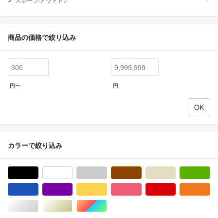
商品の価格で絞り込み
円〜
円
カラーで絞り込み
ブラック/黒色系
ホワイト/白色系
グレー/灰色系
ブラウン/茶色系
ベージュ系
グ
ブルー・ネイビー/青色系
パープル/紫色系
イエロー/黄色系
ピンク/桃色系
レッド/赤色系
オ
シルバー/銀色系
ゴールド/金色系
マルチカラー