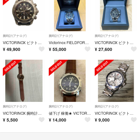
腕時計(アナログ)
腕時計(アナログ)
腕時計(アナログ)
VICTORINOX ビクトリノックス/ダイブマスター500プロフェッショナル/クォーツ/241421/100******/ABランク/82【中古】
Victorinox FIELDFORCE メンズ腕時計
VICTORINOX ビクトリノックス /クラシック・クロノ/セラミックベゼル
¥
49,900
¥
55,000
¥
27,600
腕時計(アナログ)
腕時計(アナログ)
腕時計(アナログ)
VICTORINOX 腕時計 サファイアガラス
値下げ 稼働★ VICTORINOX ビクトリノックス QZ腕時計 革ベルト新品
VICTORINOX ビクトリノックス 腕時計
¥
5,500
¥
14,000
¥
9,000