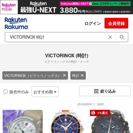
ログイン
会員登録
VICTORINOX (時計)
ビクトリノックスの時計 / メンズ
VICTORINOX（ビクトリノックス）
時計
絞り込み
販売中のみ
おすすめ順
約100件中 1 - 36件
1%還元