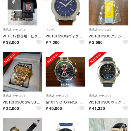
腕時計(アナログ)
その他
腕時計(デジタル)
WTR512様専用 ビクトリノックス イノックス プロフェッショナルダイバー
VICTORINOX(ヴィクトリノックス) 腕時計 - V7-02 GMT メンズ ブルー
VICTORINOX クラシック SD Sunny Side イエロー 未使用
¥
38,000
¥
7,300
¥
2,680
腕時計(アナログ)
腕時計(アナログ)
腕時計(アナログ)
VICTORINOX SWISS ARMY 241544
藤101 VICTORINOX メンズ 腕時計 自動巻 稼働
VICTORINOX ヴィクトリノックス 時計 イノックス V 241768 ブラック文字盤 ステンレススチール ユニセックス アナログ 美品【本物保証】
¥
22,000
¥
40,000
¥
41,320