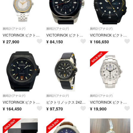
腕時計(アナログ)
腕時計(アナログ)
腕時計(アナログ)
VICTORINOX ビクトリノックス/アライアンス/SS/クオーツ/249141/190******/ABランク/94【中古】
VICTORINOX ビクトリノックス ジャーニー 1884 242009 ブラック クォーツ メンズ 腕時計 箱・取説有 Journey
VICTORINOX ビクトリノックス ダイブ プロ 241997 ブラック 自動巻き メンズ 腕時計 箱・取説有 DIVE PRO
¥
27,900
¥
84,150
¥
166,650
腕時計(アナログ)
腕時計(アナログ)
腕時計(アナログ)
VICTORINOX ビクトリノックス イノックス オートマチック 242023.1 自動巻き メンズ 腕時計 箱有 I.N.O.X.
ビクトリノックス 242011 I.N.O.X. Chrono イノックス クロノ クオーツ チタン カーボン ラバー ブラック シルバー 腕時計 ギャランティカード 箱付 Victorinox（中古）
VICTORINOX ビクトリノックス/メンズ腕時計/クロノグラフ/クオーツ/241315/110******/ABランク/94【中古】
¥
164,450
¥
97,570
¥
19,900