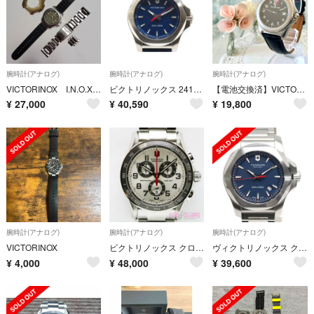
腕時計(アナログ)
腕時計(アナログ)
腕時計(アナログ)
VICTORINOX I.N.O.X. ラバーストラップ
ビクトリノックス 241770 イノックスV SS/ナイロン/クォーツ メンズ時計【池袋店】 【中古】
【電池交換済】VICTORINOX ビクトリノックス 腕時計 黒 シルバー
¥
27,000
¥
40,590
¥
19,800
腕時計(アナログ)
腕時計(アナログ)
腕時計(アナログ)
VICTORINOX
ビクトリノックス クロノクラシック クォーツ 腕時計 中古 241445
ヴィクトリノックス クォーツ時計 メンズ 241724 SS ネイビー文字盤
¥
4,000
¥
48,000
¥
39,600