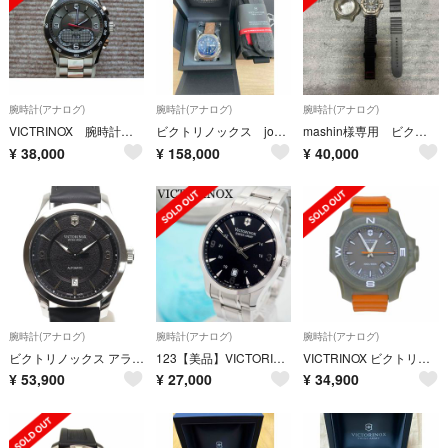
腕時計(アナログ)
腕時計(アナログ)
腕時計(アナログ)
VICTRINOX 腕時計 クロノグラフ クオーツ 独自機構
ビクトリノックス journey1884 新品未使用
mashin様専用 ビクトリノックス 時計
¥
38,000
¥
158,000
¥
40,000
腕時計(アナログ)
腕時計(アナログ)
腕時計(アナログ)
ビクトリノックス アライアンス メカニカル 241869 オートマ 黒文字盤
123【美品】VICTORINOX 時計 ビクトリノックス メンズ ブラック
VICTRINOX ビクトリノックス/I.N.O.X.Titanium/クォーツ/241758/160******/Bランク/64【中古】
¥
53,900
¥
27,000
¥
34,900