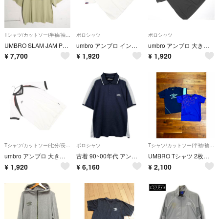
Tシャツ/カットソー(半袖/袖なし)
ポロシャツ
ポロシャツ
UMBRO SLAM JAM Penalty Culture オーバーサイズT
umbro アンブロ イングランド代表 プリント 大きいサイズ ポロシャツ sizeXO/白 ■◆ メンズ
umbro アンブロ 大きいサイズ プリント ポロシャツ sizeXO/黒 ■◆ メンズ
¥
7,700
¥
1,920
¥
1,920
Tシャツ/カットソー(七分/長袖)
ポロシャツ
Tシャツ/カットソー(半袖/袖なし)
umbro アンブロ 大きいサイズ ロゴ刺繍 Tシャツ sizeO XO/白 ■◆ メンズ
古着 90~00年代 アンブロ UMBRO 半袖 ポロシャツ メンズL相当 ヴィンテージ/eaa657504
UMBRO Tシャツ 2枚セット
¥
1,920
¥
6,160
¥
2,100