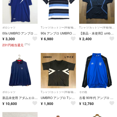
ポロシャツ
Tシャツ/カットソー(半袖/袖なし)
Tシャツ/カットソー(半袖/袖なし)
00s UMBRO アンブロ 半袖 ポロシャツ 鹿の子 サンダー 雷 ナンバリング 刺繍ロゴ スポーツ ストリート アメカジ archive Y2K ブルー ネイビー サイズ L G561
90s アンブロ UMBRO イングランド代表 半袖鹿の子Tシャツ 海外M表記 デサント
【新品・未使用】umbro アンブロ メンズ Tシャツ ブラック Mサイズ
¥
3,300
¥
6,980
¥
2,400
(7%)
231円相当還元
ポロシャツ
Tシャツ/カットソー(半袖/袖なし)
その他
新品未使用 アダムエロペ別注 umbro Pile Gameshirt アンブロ
UMBRO アンブロ Tシャツ ブラック Lサイズ オーバーサイズ
古着 90年代 アンブロ UMBRO 青タグ ジャージ トラックジャケット メンズM相当 ヴィンテージ/eaa665743
¥
10,600
¥
1,900
¥
12,760