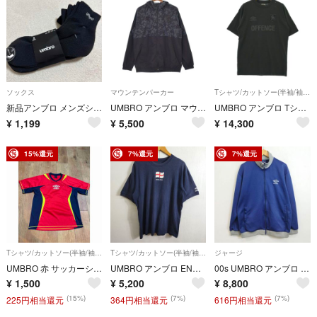
ソックス
マウンテンパーカー
Tシャツ/カットソー(半袖/袖なし)
新品アンブロ メンズショート丈ソックス3足セット 25-27cm 黒同柄
UMBRO アンブロ マウンテンパーカー L 黒 【古着】【中古】【送料無料】
UMBRO アンブロ Tシャツ・カットソー L 黒 【古着】【中古】【送料無料】
¥
1,199
¥
5,500
¥
14,300
15%還元
7%還元
7%還元
Tシャツ/カットソー(半袖/袖なし)
Tシャツ/カットソー(半袖/袖なし)
ジャージ
UMBRO 赤 サッカーシャツ XO
UMBRO アンブロ ENGLAND イングランド代表 Tシャツ 国旗 プリント VINTAGE 古着 サッカー フットボール デサント O-XO ネイビー系 C487
00s UMBRO アンブロ トラックジャケット ジャージ フルジップ ワンポイント ロゴ刺繍 ハイネック オーバーサイズ スポーツ サッカー VINTAGE ネイビー グレー サイズL G546
¥
1,500
¥
5,200
¥
8,800
(15%)
(7%)
(7%)
225円相当還元
364円相当還元
616円相当還元