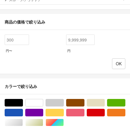
商品の価格で絞り込み
円〜
円
カラーで絞り込み
ブラック/黒色系
ホワイト/白色系
グレー/灰色系
ブラウン/茶色系
ベージュ系
グ
ブルー・ネイビー/青色系
パープル/紫色系
イエロー/黄色系
ピンク/桃色系
レッド/赤色系
オ
シルバー/銀色系
ゴールド/金色系
マルチカラー