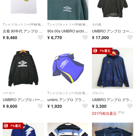
Tシャツ/カットソー(半袖/袖なし)
Tシャツ/カットソー(半袖/袖なし)
その他
古着 90年代 アンブロ UMBRO 青タグ スポーツプリントTシャツ USA製 メンズXL相当 ヴィンテージ/eaa664423
90s 00s UMBRO archive crew neck tee USA
UMBRO アンブロ コート（その他） M グレー 【古着】【中古】【送料無料】
¥
9,460
¥
6,770
¥
17,000
7%還元
パーカー
Tシャツ/カットソー(七分/長袖)
ブルゾン
UMBRO アンブロ パーカー L 黒 【古着】【中古】【送料無料】
umbro アンブロ プラクティスシャツ sizeM/青ｘ黒 ■◆ メンズ
UMBRO アンブロ グラフィックラインド ジャケット フード付 切替 サッカー フットボール 裏地 メッシュ ネイビー L G452
¥
9,600
¥
1,920
¥
3,300
(7%)
231円相当還元
7%還元