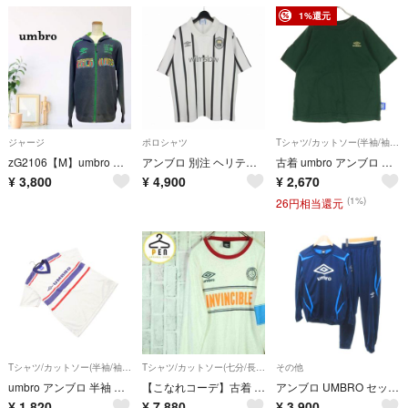
1%還元
ジャージ
ポロシャツ
Tシャツ/カットソー(半袖/袖なし)
zG2106【M】umbro ジャージ ジップアップパーカー フード付き
アンブロ 別注 ヘリテージゲームシャツ ポロシャツ 半袖 L ホワイト 白
古着 umbro アンブロ コットン ロゴ刺繍 半袖 Tシャツ L グリーン系 メンズ
¥
3,800
¥
4,900
¥
2,670
(1%)
26円相当還元
Tシャツ/カットソー(半袖/袖なし)
Tシャツ/カットソー(七分/長袖)
その他
umbro アンブロ 半袖 プラクティスシャツ sizeM L/白 ■◆ メンズ
【こなれコーデ】古着 リンガーネック ロングスリーブTシャツ デカロゴ
アンブロ UMBRO セットアップ ロゴ刺繡 トレーナー パンツ イージー
¥
1,820
¥
7,880
¥
3,900