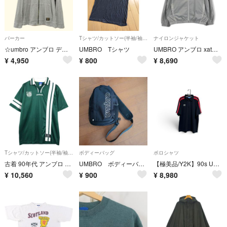
パーカー
Tシャツ/カットソー(半袖/袖なし)
ナイロンジャケット
☆umbro アンブロ デジタルカモ パイル生地 ジップ スウェット パーカー ジャケット グレー メンズ Oサイズ デサント製 トレーニングウェア
UMBRO Tシャツ
UMBRO アンブロ xatmos MAASP-JK020 Track Jacket
¥
4,950
¥
800
¥
8,690
Tシャツ/カットソー(半袖/袖なし)
ボディーバッグ
ポロシャツ
古着 90年代 アンブロ UMBRO 青タグ DARTMOUTH ダートマス大学 カレッジ Vネック サッカーユニフォーム ゲームシャツ メンズL相当/eaa665332
UMBRO ボディーバッグ
【極美品/Y2K】90s UMBRO アンブロ ポロシャツ XL 古着 ライン
¥
10,560
¥
900
¥
8,980