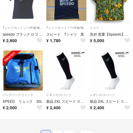
Tシャツ/カットソー(半袖/袖なし)
Tシャツ/カットソー(半袖/袖なし)
シャツ
speedo ブラック ロゴ 半袖Tシャツ
スピード Tシャツ 黒
良好 貴重【Speedo】花柄 ボタニカル オープンカラーシャツ アロハ 日本製
¥
2,900
¥
1,780
¥
5,000
バッグパック/リュック
レギンス/スパッツ
レギンス/スパッツ
SPEED リュック 30L
新品 2XL スピード スタックロゴゲイター ふくらはぎ サポーター ランニング
新品 2XL スピード スタックロゴゲイター ふくらはぎ サポーター ランニング
¥
2,000
¥
2,400
¥
2,400