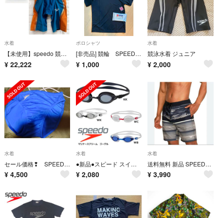
水着
ポロシャツ
水着
【未使用】speedo 競泳水着 ファストスキンレーザーピュアインテント 20
[非売品] 競輪 SPEEDチャンネルオリジナルTシャツ Lサイズ おまけつき
競泳水着 ジュニア
¥
22,222
¥
1,000
¥
2,000
水着
水着
水着
セール価格❢ SPEEDO 競泳水着 メンズ L ブルー 90年代
●新品●スピード スイミングゴーグル フィットネスモデル ホワイト×ブラック
送料無料 新品 SPEEDO ECO 4WAY コンフォートストレッチ XL
¥
4,500
¥
2,080
¥
3,990