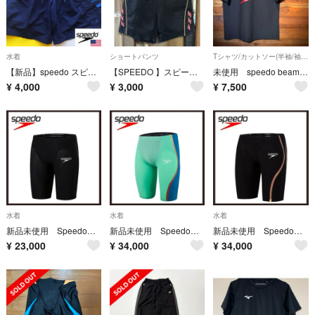
水着
ショートパンツ
Tシャツ/カットソー(半袖/袖なし)
【新品】speedo スピード 水着 USA メンズ M ネイビー
【SPEEDO 】スピード ハーフパンツ ブラック メンズ サイズO
未使用 speedo beams コラボ tシャツ japan L ブラック
¥
4,000
¥
3,000
¥
7,500
水着
水着
水着
新品未使用 Speedo Fastskin レーザーピュアヴァラー 20 黒
新品未使用 Speedo Fastskin レーザーピュアインテント 25 緑系
新品未使用 Speedo Fastskin レーザーピュアインテント 20 黒
¥
23,000
¥
34,000
¥
34,000