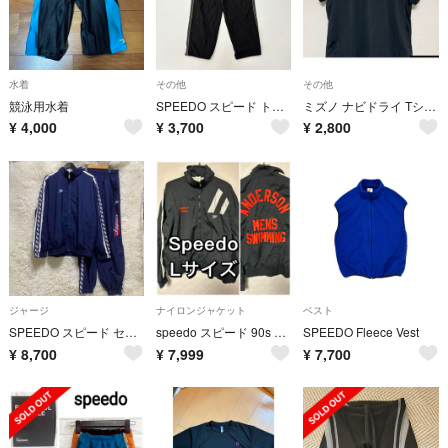
水着
その他
その他
競泳用水着
SPEEDO スピード トラック パンツ ブラック 系 サイズ L
ミズノ ナビドライ Tシャツ M ブラック 吸汗速乾 32MAA156
¥
4,000
¥
3,700
¥
2,800
ジャージ
ナイロンジャケット
ベスト
SPEEDO スピード セットアップ ジャケット パンツ O Japanロゴ
speedo スピード 90s ナイロンジャケット Lサイズ ANDERSON
SPEEDO Fleece Vest
¥
8,700
¥
7,999
¥
7,700