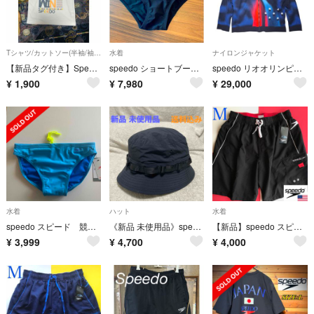
Tシャツ/カットソー(半袖/袖なし)
水着
ナイロンジャケット
【新品タグ付き】Speedo T ＊ホワイト スイム＆トレーニング
speedo ショートブーン Vパン 競パン Lサイズ SD85P01
speedo リオオリンピック チームUSA トラックジャケット
¥
1,900
¥
7,980
¥
29,000
水着
ハット
水着
speedo スピード 競泳水着 48 ライトブルー 競パン スイムビキニ 水着
《新品 未使用品》speedo PA S・Drake Hat / Black
【新品】speedo スピード 水着 USA メンズ M 黒
¥
3,999
¥
4,700
¥
4,000