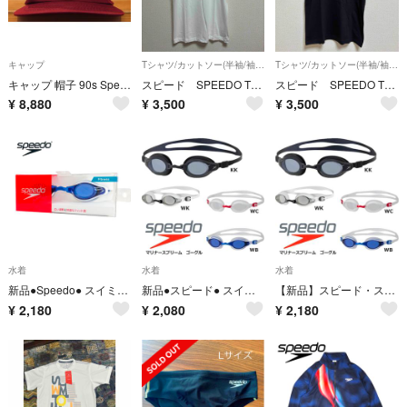
キャップ
Tシャツ/カットソー(半袖/袖なし)
Tシャツ/カットソー(半袖/袖なし)
キャップ 帽子 90s Speedo スピード 美品 スナップバック 6パネル
スピード SPEEDO Tシャツ 半袖 メンズLサイズ 新品未使用 ホワイト
スピード SPEEDO Tシャツ 半袖 メンズLサイズ 新品未使用
¥
8,880
¥
3,500
¥
3,500
水着
水着
水着
新品●Speedo● スイミングゴーグル ホワイト×ブルー UVカット スピード
新品●スピード● スイミングゴーグル フィットネスモデル ホワイト×ブラック
【新品】スピード・スイミングゴーグル・ホワイト×ブラック フィットネスモデル
¥
2,180
¥
2,080
¥
2,180