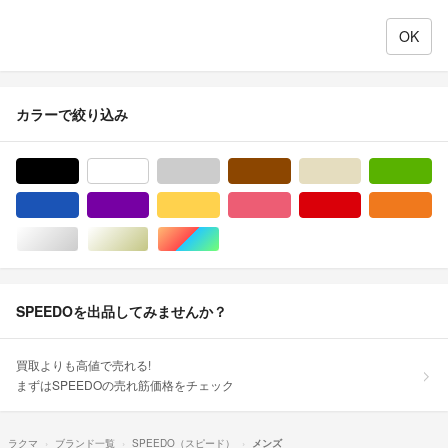
カラーで絞り込み
ブラック/黒色系
ホワイト/白色系
グレー/灰色系
ブラウン/茶色系
ベージュ系
グ
ブルー・ネイビー/青色系
パープル/紫色系
イエロー/黄色系
ピンク/桃色系
レッド/赤色系
オ
シルバー/銀色系
ゴールド/金色系
マルチカラー
SPEEDOを出品してみませんか？
買取よりも高値で売れる!
まずはSPEEDOの売れ筋価格をチェック
ラクマ
ブランド一覧
SPEEDO（スピード）
メンズ