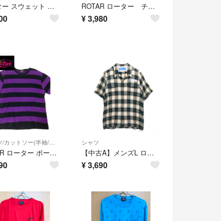
ローター スウェット トレーナー L カットソー 裏起毛 プリント ブラック 黒
ROTAR ローター チェックシャツ S ロゴ ヘルメット刺繍 大柴裕介
00
¥
3,980
Tシャツ/カットソー(半袖/袖なし)
シャツ
ROTAR ローター ボーダー Tシャツ
【中古A】メンズL ローター リップルチェック オープンカラーシャツ ROTAR Ripple Check Open Collar Shirt グリーン ベージュ 710934002 送料無料
90
¥
3,690