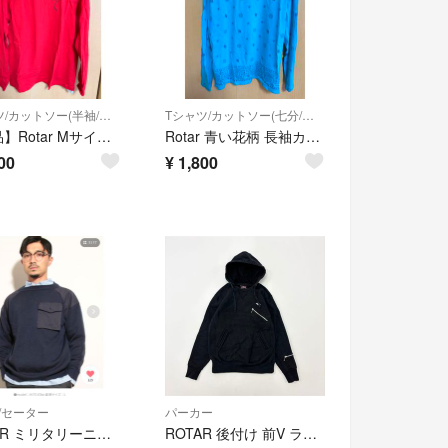
Tシャツ/カットソー(半袖/袖なし)
Tシャツ/カットソー(七分/長袖)
【新品】Rotar Mサイズ レッド ロングスリーブTシャツ
Rotar 青い花柄 長袖カットソー M
00
¥
1,800
/セーター
パーカー
ROTAR ミリタリーニット
ROTAR 後付け 前V ライダース 風 スウェット パーカー ブラック 系 M