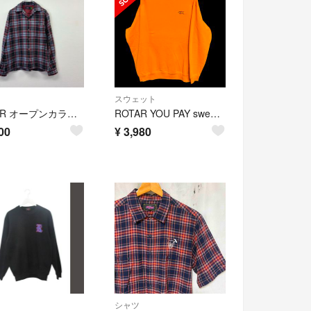
スウェット
ROTAR オープンカラー 開襟 チェック ネル シャツ ロゴ 刺繍 サイズ M
ROTAR YOU PAY sweat sizeXL
00
¥
3,980
シャツ