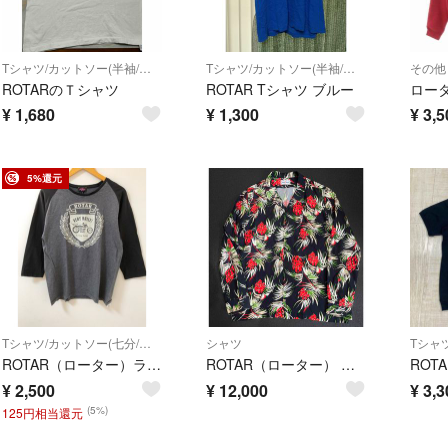
Tシャツ/カットソー(半袖/袖なし)
Tシャツ/カットソー(半袖/袖なし)
その他
ROTARのＴシャツ
ROTAR Tシャツ ブルー
¥
1,680
¥
1,300
¥
3,5
5%還元
Tシャツ/カットソー(七分/長袖)
シャツ
ROTAR（ローター）ラグラン 七分シャツ【E5344-007】
ROTAR（ローター） 柄シャツ サイズ L
¥
2,500
¥
12,000
¥
3,3
(5%)
125円相当還元