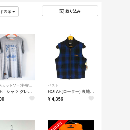
絞り込み
ッド表示
Tシャツ/カットソー(半袖/袖なし)
ベスト
ROTAR Tシャツ グレー ローター
ROTAR(ローター) 裏地キルティング チェック中綿ベスト メンズ トップス
00
¥
4,356