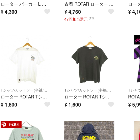
ローター パーカー L カットソー フーディ 裏起毛 プリント ブラック 黒
古着 ROTAR ローター バックプリント 長袖 スウェット ジップパーカー L グレー メンズ
¥
4,300
¥
4,760
¥
4,1
(1%)
47円相当還元
Tシャツ/カットソー(半袖/袖なし)
Tシャツ/カットソー(半袖/袖なし)
ローター ROTAR Tシャツ M 白 ホワイト 半袖 プリント柄 クルーネック
ローター ROTAR Tシャツ M グレー 半袖 クルーネック ロゴプリント
¥
1,600
¥
1,600
¥
5,9
1%還元