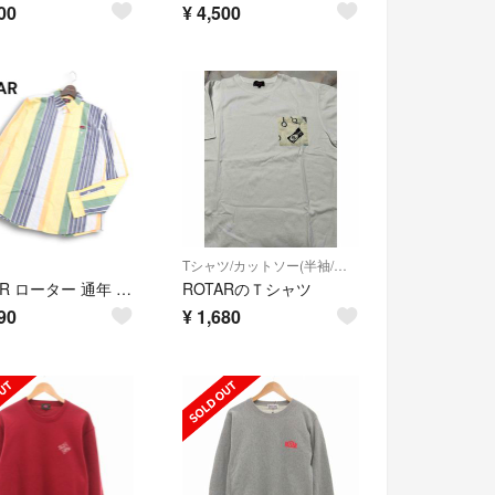
00
¥
4,500
Tシャツ/カットソー(半袖/袖なし)
ROTAR ローター 通年 マルチ ストライプ★ 長袖 ボタンダウン ブロード シャツ Sz.L メンズ 日本製
ROTARのＴシャツ
90
¥
1,680