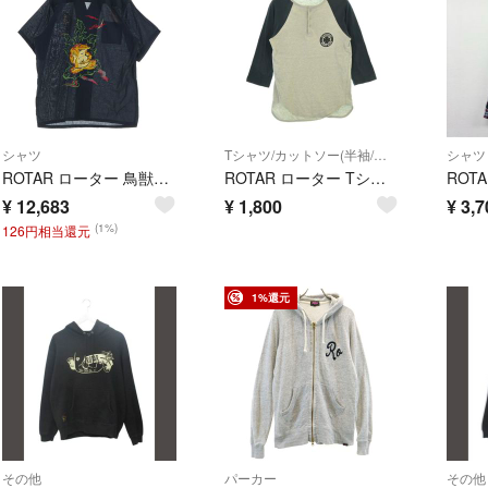
シャツ
Tシャツ/カットソー(半袖/袖なし)
シャツ
ROTAR ローター 鳥獣戯画 プリント コットン オープンカラー半袖シャツ ブラック 29201
ROTAR ローター Tシャツ・カットソー XS グレー 【古着】【中古】【送料無料】
¥
12,683
¥
1,800
¥
3,7
(1%)
126円相当還元
1%還元
その他
パーカー
その他