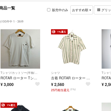
商品一覧
販売中のみ
おすすめ順
グリ
約100件中 1 - 36件
1%還元
Tシャツ/カットソー(半袖/袖なし)
シャツ
ROTAR ローター Tシャツ ワンポイント 胸ポケット シングルステッチ ストリート スケボー Y2K ホワイト メンズ サイズ L E154
古着 ROTAR ローター 日本製 リネン ストライプ柄 半袖 オープンカラーシャツ L カーキ系 メンズ
¥
3,000
¥
2,560
¥
2,5
(1%)
25円相当還元
1%還元