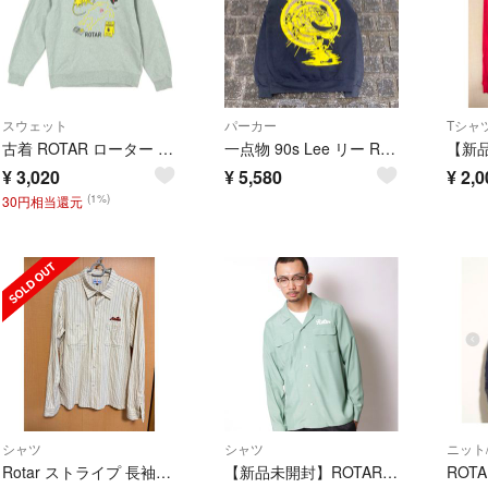
スウェット
パーカー
古着 ROTAR ローター フロントプリント 長袖 スウェット トレーナー M グレー メンズ
一点物 90s Lee リー ROTAR ローター リメイク パーカー
¥
3,020
¥
5,580
¥
2,0
(1%)
30円相当還元
シャツ
シャツ
ニット
Rotar ストライプ 長袖シャツ アイボリー
【新品未開封】ROTAR シャツ Open Coller Shirt