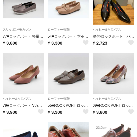
スリッポン/モカシン
ローファー/革靴
ハイヒール/パンプス
77■ロックポート 軽量スリッポンシューズ(24.5ｃｍ)美品
54■ロックポート 本革ビットローファー(23ｃｍ)美品
箱付/ロックポート パンプス ハイヒール エナメル ブラック 黒 24.5㎝
¥
3,800
¥
3,300
¥
2,723
ハイヒール/パンプス
ローファー/革靴
ハイヒール/パンプス
79■ロックポート Vカットパンプス(24.5ｃｍ)美品
55■ROCK PORT ロックポート 異素材ローファー(23.5ｃｍ)美品
09■ROCK PORT ロックポート パイソンパンプス(22.5ｃｍ)超美品
¥
3,900
¥
3,300
¥
3,800