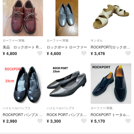
ローファー/革靴
ローファー/革靴
サンダル
美品 ロックポート ROCKPORT オープンロード タコニック 23cm
ロックポート ローファー
ROCKPORT(ロックポート) ウェッジソールサンダル レディース シューズ
¥
4,800
¥
4,600
¥
3,476
ハイヒール/パンプス
ハイヒール/パンプス
ローファー/革靴
ROCKPORT パンプス 23cm ブラック adIPRENE ヒール5cm
ROCK PORT パンプス ポインテッドトゥ ブラック 23cm
ROCKPORT トータルモーション 24cm 黒 レザー パテント ローファー
¥
2,980
¥
3,300
¥
5,170