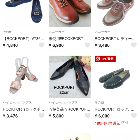
その他
スニーカー
スニーカー
【ROCKPORT】V73646 ETTY ENAMEL MOC スエードレザーシューズ
未使用!!ROCKPORT ロックポート 本革 スニーカー24cm
ROCKPORT レディース スニーカー
¥
4,840
¥
6,900
¥
3,480
3%還元
ハイヒール/パンプス
ハイヒール/パンプス
その他
ROCKPORT(ロックポート) ファラ ヒール リミテッドエディション
☆極美品☆ROCKPORT ロックポート 本革 フラットパンプス 黒 22cm
ROCKPORT ロックポート ドライビングシューズ 表記サイズ:22.5cm レザー ブラック レディース / 240001207802
¥
3,476
¥
5,800
¥
6,000
(3%)
180円相当還元