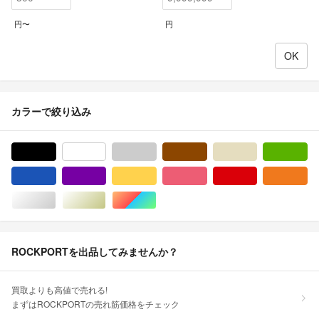
円〜
円
カラーで絞り込み
ブラック/黒色系
ホワイト/白色系
グレー/灰色系
ブラウン/茶色系
ベージュ系
グ
ブルー・ネイビー/青色系
パープル/紫色系
イエロー/黄色系
ピンク/桃色系
レッド/赤色系
オ
シルバー/銀色系
ゴールド/金色系
マルチカラー
ROCKPORTを出品してみませんか？
買取よりも高値で売れる!
まずはROCKPORTの売れ筋価格をチェック