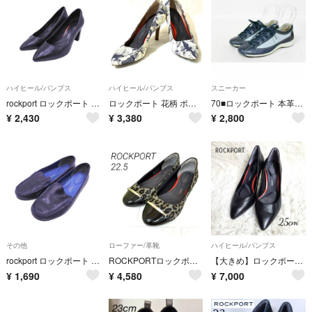
ハイヒール/パンプス
ハイヒール/パンプス
スニーカー
rockport ロックポート TRUTECH レザー ポインテッドトゥ ミドルヒール パンプス size24.5ｃｍ/黒 ■■ レディース
ロックポート 花柄 ポインテッドトゥ パンプス 22 ネイビー アイボリー 美品
70■ロックポート 本革ウォーキングシューズ(5半W)
¥
2,430
¥
3,380
¥
2,800
その他
ローファー/革靴
ハイヒール/パンプス
rockport ロックポート ADIPRENE by adidas レザー スリッポン シューズ size22.5ｃｍ/濃紺 ■■ レディース
ROCKPORTロックポート グレー系ヒョウ柄フラット パンプスエナメル22.5
【大きめ】ロックポート トータルモーション ポインテッドトゥ パンプス 黒
¥
1,690
¥
4,580
¥
7,000