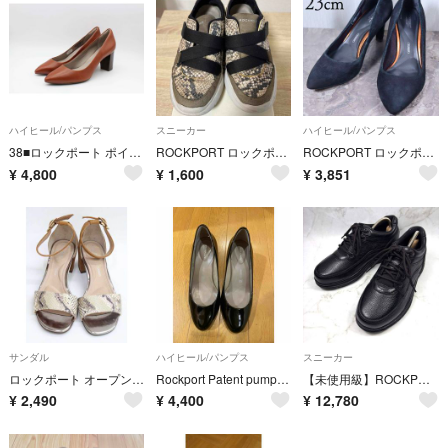
ハイヒール/パンプス
スニーカー
ハイヒール/パンプス
38■ロックポート ポインテッドパンプス(25.5ｃｍ)超美品
ROCKPORT ロックポート スニーカー 23cm ウォーキングシューズ
ROCKPORT ロックポート 23 パンプス スエード ポインテッドトゥ 黒
¥
4,800
¥
1,600
¥
3,851
サンダル
ハイヒール/パンプス
スニーカー
ロックポート オープントゥサンダル レディース ベージュ×メタル【中古】【新入荷】≪
Rockport Patent pumps (black)
【未使用級】ROCKPORT ロックポート ワールドツアークラシック 24.5
¥
2,490
¥
4,400
¥
12,780