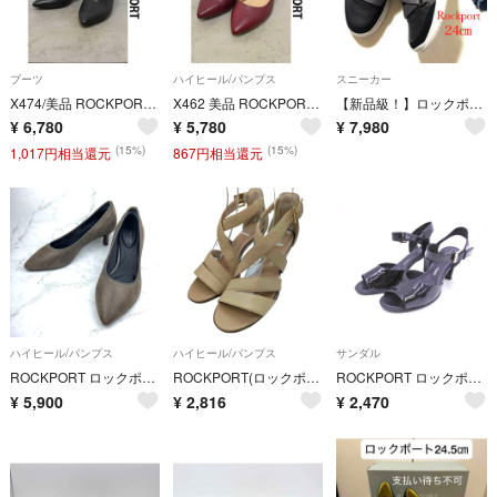
ブーツ
ハイヒール/パンプス
スニーカー
X474/美品 ROCKPORT ブーティ ポインテッドトゥ 24.5cm
X462 美品 ROCKPORT TOTALMOTION パンプス 23cm
【新品級！】ロックポート Rockport ROCKPORT 本革 レザースニーカー 24㎝ 黒 ブラック 高機能 スポーツ
¥
6,780
¥
5,780
¥
7,980
(15%)
(15%)
1,017円相当還元
867円相当還元
ハイヒール/パンプス
ハイヒール/パンプス
サンダル
ROCKPORT ロックポート カイヤ パンプス ブラウン 22.5 チェック
ROCKPORT(ロックポート) レディース シューズ パンプス
ROCKPORT ロックポート TOTAL MOTION truTECH ストラップ サンダル size23ｃｍ/黒 ■◆ レディース
¥
5,900
¥
2,816
¥
2,470