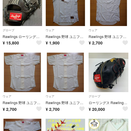
グローブ
ウェア
ウェア
Rawlings ローリングス ゲーマー 硬式 オールラウンド用グローブ GH8FS46L
Rawlings 野球 ユニフォーム ホワイト XOサイズ
Rawlings 野球 ユニフォーム ホワイト XOサイズ
¥
15,800
¥
1,900
¥
2,700
ウェア
ウェア
グローブ
Rawlings 野球 ユニフォーム アイボリー Mサイズ
Rawlings 野球 ユニフォーム アイボリー S
ローリングス Rawlings HOH GR3HMA15FB 軟式 大人 一般 投手用 グローブ ピッチャー グラブ 右投げ 中古品 野球 9341
¥
2,700
¥
2,700
¥
20,000