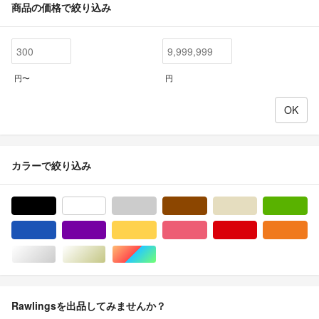
商品の価格で絞り込み
円〜
円
カラーで絞り込み
ブラック/黒色系
ホワイト/白色系
グレー/灰色系
ブラウン/茶色系
ベージュ系
グ
ブルー・ネイビー/青色系
パープル/紫色系
イエロー/黄色系
ピンク/桃色系
レッド/赤色系
オ
シルバー/銀色系
ゴールド/金色系
マルチカラー
Rawlingsを出品してみませんか？