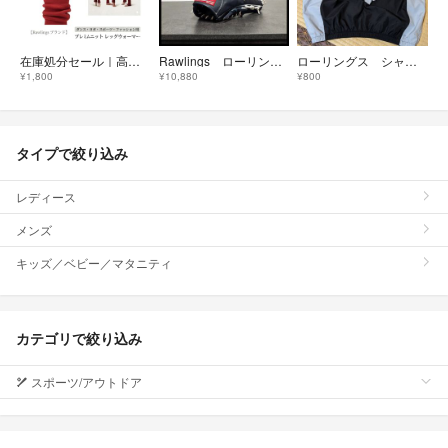
在庫処分セール｜高級レッグウォーマーRawlings 男女兼用 着圧設計・滑り止
Rawlings ローリングス 野球 大人用 軟式グローブ 外野手用
ローリングス シャカシャカ 野球
¥1,800
¥10,880
¥800
タイプで絞り込み
レディース
メンズ
キッズ／ベビー／マタニティ
カテゴリで絞り込み
スポーツ/アウトドア