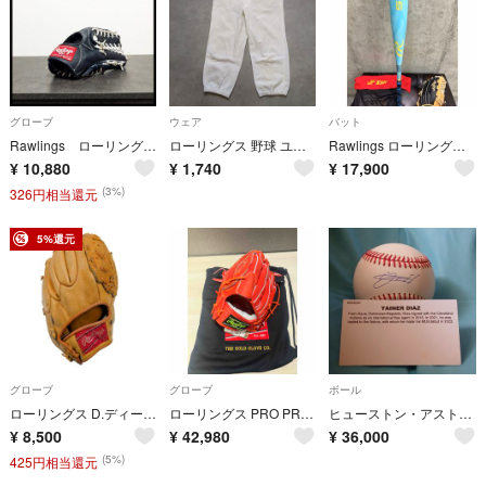
グローブ
ウェア
バット
Rawlings ローリングス 野球 大人用 軟式グローブ 外野手用
ローリングス 野球 ユニフォームパンツ 練習用 パッド付き ホワイト【М】
Rawlings ローリングス 軟式用 バット グローブ BR65150 野球
¥
10,880
¥
1,740
¥
17,900
(3%)
326円相当還元
5%還元
グローブ
グローブ
ボール
ローリングス D.ディーツ 硬式野球 グローブ ヴィンテージ レザー 右利き Rawlings
ローリングス PRO PREFERRED 硬式グローブ 左投げ 投手用
ヒューストン・アストロズ所属、Yainer Diaz選手の直筆サインボールです。
¥
8,500
¥
42,980
¥
36,000
(5%)
425円相当還元