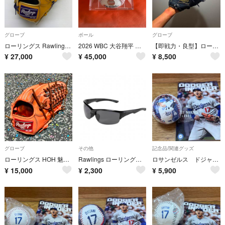
グローブ
ボール
グローブ
ローリングス Rawlings HOH GRSOHHG 軟式 大人 一般 投手用 グローブ ピッチャー グラブ 右投げ オーダー 中古品 野球 9370
2026 WBC 大谷翔平 直筆サインボール/収納ケース付き
【即戦力・良型】ローリングス ジュニア 少年軟式用 ファーストミット GJ3R92AFS
¥
27,000
¥
45,000
¥
8,500
グローブ
その他
記念品/関連グッズ
ローリングス HOH 魅せる捕球が男前 巧 内野手用 軟式用 グローブ 軟式野球 11インチ レッドオレンジ Rawlings
Rawlings ローリングス 高校野球対応サングラス 偏光レンズ フリー レンズ:スモーク/フレーム:ブラック REW21-00
ロサンゼルス ドジャース 大谷翔平 ボール スタジアム購入 冊子付き
¥
15,000
¥
2,300
¥
5,900