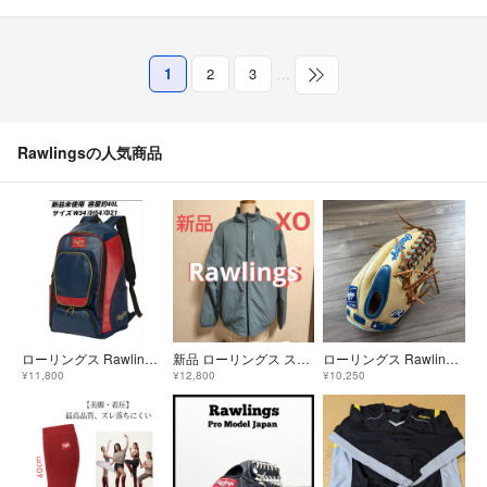
1
2
3
…
Rawlingsの人気商品
ローリングス Rawlings チームバックパック
新品 ローリングス スレートブルージャケット 袖脱着ベスト XO 182〜188
ローリングス Rawlings 野球用 軟式 HOH? MLB COLORSYNC 外野手用 サイズ12.75 GR1HMMT キ
¥11,800
¥12,800
¥10,250