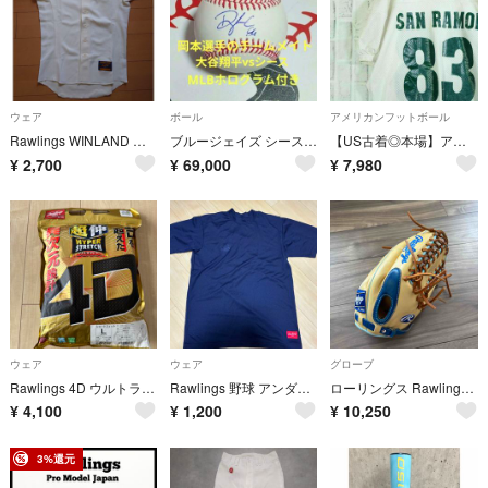
ウェア
ボール
アメリカンフットボール
Rawlings WINLAND 野球 ユニフォーム アイボリー
ブルージェイズ シース投手 直筆サインボールMLB公式球2026 7月最優秀投手
【US古着◎本場】アメフト ゲームシャツ USA サン・ラモン ナンバリング白
¥
2,700
¥
69,000
¥
7,980
ウェア
ウェア
グローブ
Rawlings 4D ウルトラハイパーストレッチパンツ Lサイズ
Rawlings 野球 アンダーシャツ ネイビー XOサイズ
ローリングス Rawlings 野球用 軟式 HOH? MLB COLORSYNC 外野手用 サイズ12.75 GR1HMMT キ
¥
4,100
¥
1,200
¥
10,250
3%還元