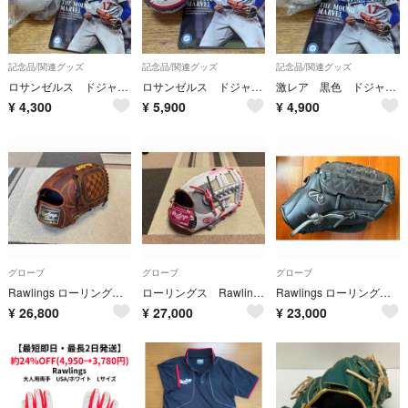
記念品/関連グッズ
記念品/関連グッズ
記念品/関連グッズ
ロサンゼルス ドジャース 大谷翔平 レプリカ ボール スタジアム購入 冊子付
ロサンゼルス ドジャース 大谷翔平 ボール スタジアム購入 冊子付
激レア 黒色 ドジャース 大谷翔平 ボール スタジアム購入 冊子付
¥
4,300
¥
5,900
¥
4,900
グローブ
グローブ
グローブ
Rawlings ローリングス 軟式 グローブ 野球グラブ HOH
ローリングス Rawlings 軟式 グローブ HOH HACKS CAMO 内野手用 新品未使用品
Rawlings ローリングス 軟式野球グローブ ブラック 投手用
¥
26,800
¥
27,000
¥
23,000