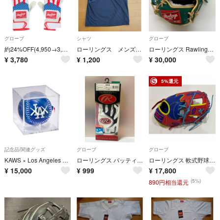
グローブ
シャツ
グローブ
約24%OFF(4,950→3,780円) ローリングス Rawlings バッティンググローブ 一般用両手 USA/ホワイト L
ローリングス メンズＳサイズ 速乾 スタンドカラーシャツ
ローリングス Rawlings HOH GR3FHEA15MG 軟式 大人 一般 投手用 グローブ ピッチャー グラブ 右投げ 中古品 野球 9357
¥
3,780
¥
1,200
¥
30,000
5%還元
記念品/関連グッズ
グローブ
グローブ
KAWS × Los Angeles Dodgers ボール
ローリングス バッティンググローブ サイズL 右手のみ
ローリングス 軟式野球 内野手用 11.25 LH右投用 ロイヤル×スカーレット #GR3H
¥
15,000
¥
999
¥
17,800
(5%)
890円相当還元