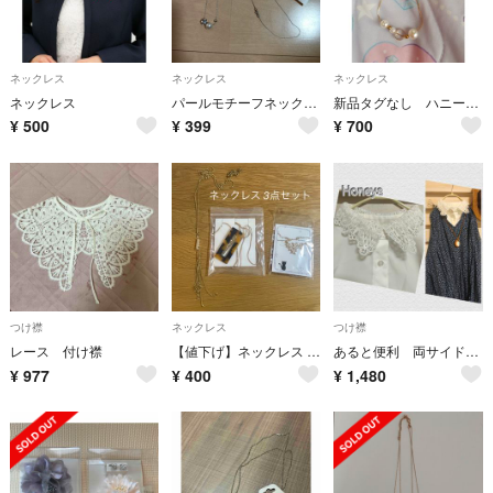
ネックレス
ネックレス
ネックレス
ネックレス
パールモチーフネックレス ハニーズ 新品
新品タグなし ハニーズ パール ネックレス
¥
500
¥
399
¥
700
つけ襟
ネックレス
つけ襟
レース 付け襟
【値下げ】ネックレス 3点セット 1000円→400円
あると便利 両サイドストラップでズレにくい!レース付け襟◆Honeys◆
¥
977
¥
400
¥
1,480