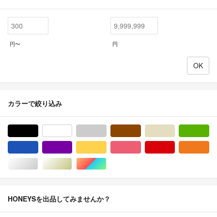
円〜
円
カラーで絞り込み
ブラック/黒色系
ホワイト/白色系
グレー/灰色系
ブラウン/茶色系
ベージュ系
グ
ブルー・ネイビー/青色系
パープル/紫色系
イエロー/黄色系
ピンク/桃色系
レッド/赤色系
オ
シルバー/銀色系
ゴールド/金色系
マルチカラー
HONEYSを出品してみませんか？