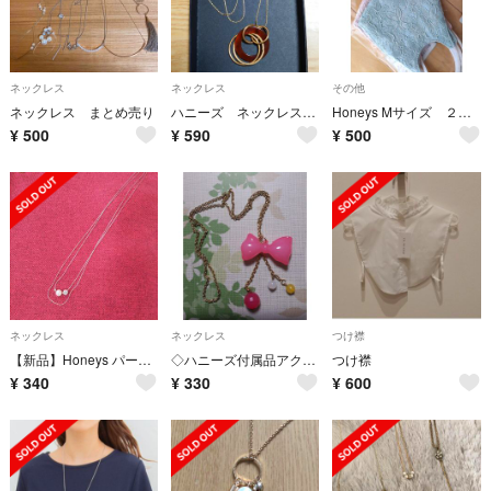
ネックレス
ネックレス
その他
ネックレス まとめ売り
ハニーズ ネックレス ゴールド レディース
Honeys Mサイズ ２枚セット
¥
500
¥
590
¥
500
ネックレス
ネックレス
つけ襟
【新品】Honeys パール&ジルコニアロング2連ネックレス シルバー
◇ハニーズ付属品アクセサリー◇
つけ襟
¥
340
¥
330
¥
600