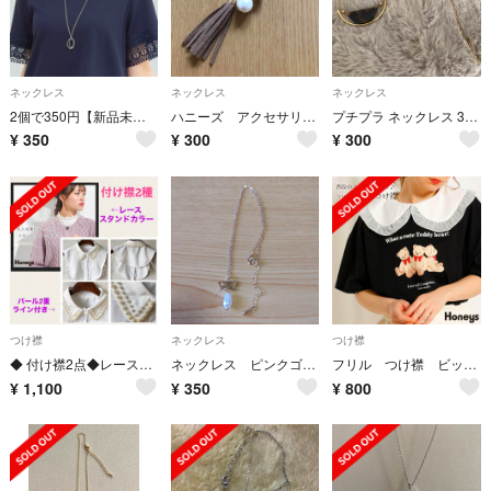
ネックレス
ネックレス
ネックレス
2個で350円【新品未開封、未使用】ロング ネックレス ペンダント
ハニーズ アクセサリー ネックレス ゴールド チェーン 長め
プチプラ ネックレス 3点セット
¥
350
¥
300
¥
300
つけ襟
ネックレス
つけ襟
◆ 付け襟2点◆レーススタンドカラー&2重パールライン付
ネックレス ピンクゴールド
フリル つけ襟 ビッグカラー
¥
1,100
¥
350
¥
800