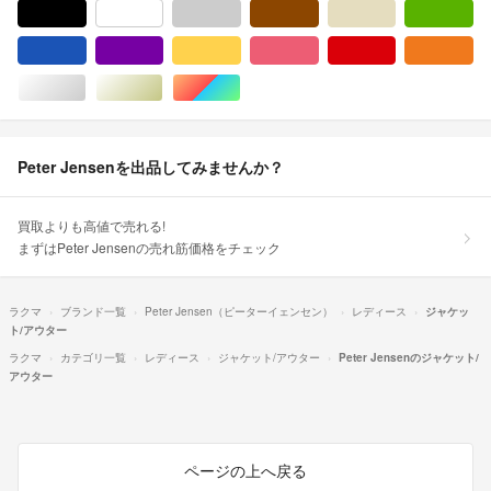
ブラック/黒色系
ホワイト/白色系
グレー/灰色系
ブラウン/茶色系
ベージュ系
グ
ブルー・ネイビー/青色系
パープル/紫色系
イエロー/黄色系
ピンク/桃色系
レッド/赤色系
オ
シルバー/銀色系
ゴールド/金色系
マルチカラー
Peter Jensenを出品してみませんか？
買取よりも高値で売れる!
まずはPeter Jensenの売れ筋価格をチェック
ラクマ
ブランド一覧
Peter Jensen（ピーターイェンセン）
レディース
ジャケッ
ト/アウター
ラクマ
カテゴリ一覧
レディース
ジャケット/アウター
Peter Jensenのジャケット/
アウター
ページの上へ戻る