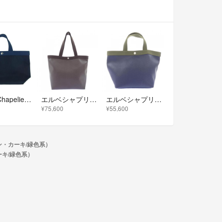
Herve Chapelier エルベ・シャプリエ 704CB コーデュラ ナイロン スクエアトートM ハンドバッグ ネイビー系【中古】
エルベシャプリエ HERVE CHAPELIER スクエアトートA4 708GP BAG
エルベシャプリエ HERVE CHAPELIER 舟型トート 707GP BAG
¥75,600
¥55,600
・カーキ/緑色系）
キ/緑色系）