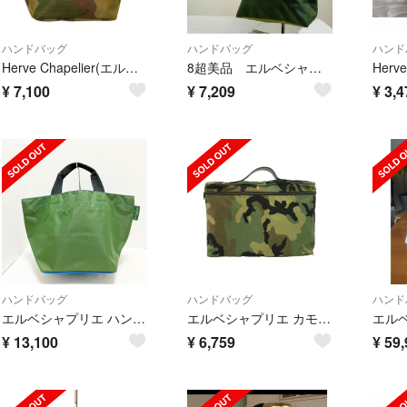
ハンドバッグ
ハンドバッグ
ハンド
Herve Chapelier(エルベシャプリエ) ハンドバッグ ナイロン舟型トートM ダークグリーン×カーキ×マルチ Nライン/迷彩柄
8超美品 エルベシャプリエ ハンドバッグ 1027 ナイロン グリーン 舟形
¥
7,100
¥
7,209
¥
3,4
ハンドバッグ
ハンドバッグ
ハンド
エルベシャプリエ ハンドバッグ Nライン
エルベシャプリエ カモフラ柄ハンドバッグ レディース
¥
13,100
¥
6,759
¥
59,