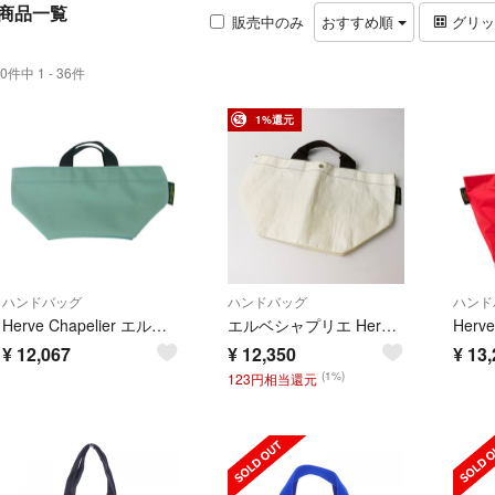
商品一覧
販売中のみ
おすすめ順
グリ
0件中 1 - 36件
1%還元
ハンドバッグ
ハンドバッグ
ハンド
Herve Chapelier エルベ・シャプリエ 901N ナイロン 舟型 トート S ハンドバッグ バンキース ノルベージュ ライトグリーン系 ライトブルー系【美品】【中古】
エルベシャプリエ Herve Chapelier グリーンレーベル別注 707PP 舟型マルシェバッグ ホワイト×ブラウン／服飾 かばん【2400015061726】
¥
12,067
¥
12,350
¥
13,
(1%)
123円相当還元