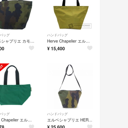
バッグ
ハンドバッグ
エルベシャプリエ カモフラ柄 舟型トートM ハンドバッグ 迷彩 ジップ開閉
Herve Chapelier エルベ・シャプリエ 舟形トート ハンドバッグ ナイロン レディース [中古]
00
¥
15,400
バッグ
ハンドバッグ
Herve Chapelier エルベ・シャプリエ 1028N ナイロン 舟型 ショルダー バッグ ML サパン×ジャット グリーン系【中古】
エルベシャプリエ HERVE CHAPELIER BAG
78
¥
25,600