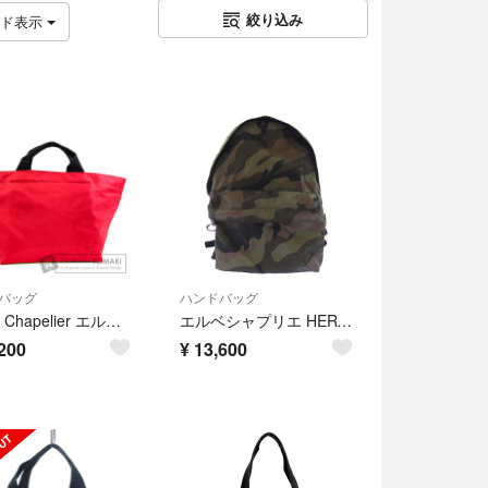
絞り込み
ッド表示
バッグ
ハンドバッグ
Herve Chapelier エルベ・シャプリエ 舟形トート ハンドバッグ ナイロン レディース [中古]
エルベシャプリエ HERVE CHAPELIER デイパック 978W BACKPACK
200
¥
13,600