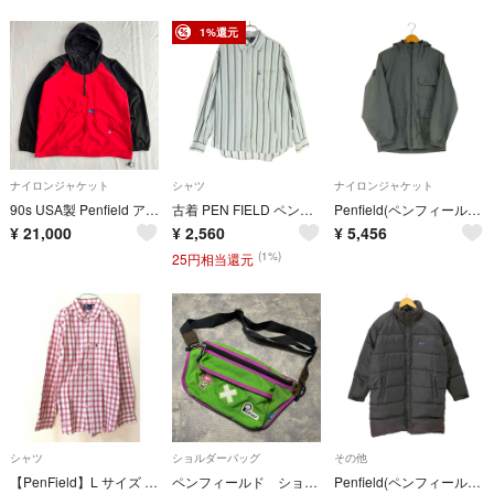
1%還元
ナイロンジャケット
シャツ
ナイロンジャケット
90s USA製 Penfield アノラックパーカー オアシス ノエル着用
古着 PEN FIELD ペンフィールド ストライプ 長袖 コットンシャツ M ライトグレー メンズ
Penfield(ペンフィールド) メンズ アウター ジャケット
¥
21,000
¥
2,560
¥
5,456
(1%)
25円相当還元
シャツ
ショルダーバッグ
その他
【PenField】L サイズ メンズ cotton 100% 長袖シャツ
ペンフィールド ショルダー
Penfield(ペンフィールド) ダウンコート メンズ アウター コート