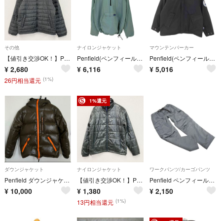
その他
ナイロンジャケット
マウンテンパーカー
【値引き交渉OK！】Penfield ペンフィールド フルジップ中綿ジャケット ワンポイント 黒 ブラック LLサイズ 古着
Penfield(ペンフィールド) メンズ アウター ジャケット
Penfield(ペンフィールド) メンズ アウター ジャケット
¥
2,680
¥
6,116
¥
5,016
(1%)
26円相当還元
1%還元
ダウンジャケット
ナイロンジャケット
ワークパンツ/カーゴパンツ
Penfield ダウンジャケット ダークグリーン XS(US)
【値引き交渉OK！】Penfield ペンフィールド 中綿ジャケット 黒 ブラック Mサイズ 古着
Penfield ペンフィールド カーゴ パンツ sizeM/グレー ■■ メンズ
¥
10,000
¥
1,380
¥
2,150
(1%)
13円相当還元