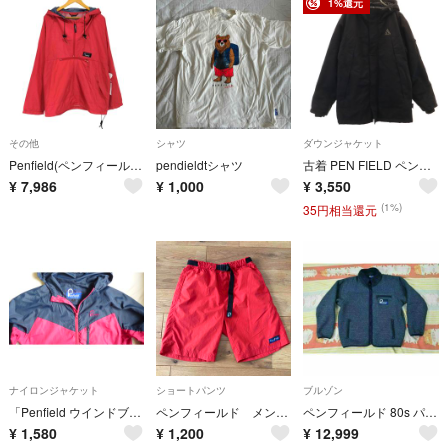
1%還元
その他
シャツ
ダウンジャケット
Penfield(ペンフィールド) 三角タグ ハーフジップ アノラックパーカー
pendieldtシャツ
古着 PEN FIELD ペンフィールド 中綿ジャケット M ブラック メンズ
¥
7,986
¥
1,000
¥
3,550
(1%)
35円相当還元
ナイロンジャケット
ショートパンツ
ブルゾン
「Penfield ウインドブレーカー」USED
ペンフィールド メンズ ハーフパンツ S
ペンフィールド 80s パイルジャケット 8130 USA製 紺 ビンテージ
¥
1,580
¥
1,200
¥
12,999