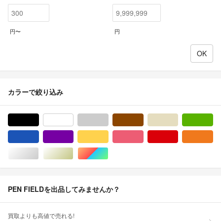
円〜
円
カラーで絞り込み
ブラック/黒色系
ホワイト/白色系
グレー/灰色系
ブラウン/茶色系
ベージュ系
グ
ブルー・ネイビー/青色系
パープル/紫色系
イエロー/黄色系
ピンク/桃色系
レッド/赤色系
オ
シルバー/銀色系
ゴールド/金色系
マルチカラー
PEN FIELDを出品してみませんか？
買取よりも高値で売れる!