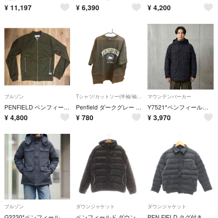
¥
11,197
¥
6,390
¥
4,200
ブルゾン
Tシャツ/カットソー(半袖/袖なし)
マウンテンパーカー
PENFIELD ペンフィールド MA－1 ジャケット
Penfield ダークグレー Tシャツ 夏服 春服 メンズ
Y7521*ペンフィールド 中綿 マウンテンパーカー 黒 M 裏フリース 防寒
¥
4,800
¥
780
¥
3,970
ブルゾン
ダウンジャケット
ダウンジャケット
G3230*ペンフィールド☆中綿☆ジャケット☆グレー☆M☆アウトドア☆防寒
ペンフィールド ダウンジャケット LL 黒 ブラック 長袖 フード付き /AU
PEN FIELD タグ付き シャツダウンジャケット スナップボタン M