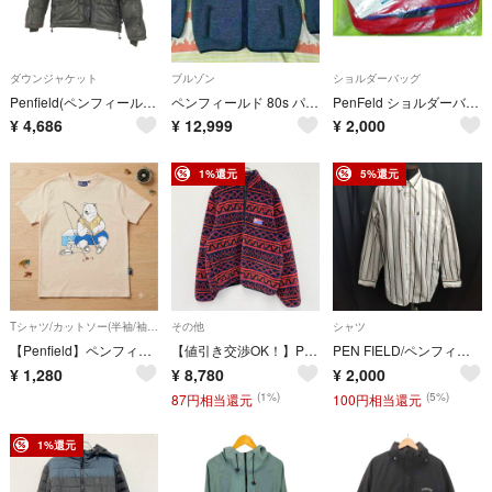
ダウンジャケット
ブルゾン
ショルダーバッグ
Penfield(ペンフィールド) ダウンジャケット メンズ アウター
ペンフィールド 80s パイルジャケット c8130 USA製 紺 ビンテージ
PenFeld ショルダーバック レッド
¥
4,686
¥
12,999
¥
2,000
1%還元
5%還元
Tシャツ/カットソー(半袖/袖なし)
その他
シャツ
【Penfield】ペンフィールド ベアプリント Tシャツ ベージュ 釣り M
【値引き交渉OK！】Penfield ペンフィールド フルジップフリースジャケット 幾何学模様 赤 レッド Lサイズ 古着
PEN FIELD/ペンフィールド★長袖シャツ【メンズLL/白系/white/ストライプ柄】ドレスシャツ/Tops/Shirt◆BJ162-h
¥
1,280
¥
8,780
¥
2,000
(1%)
(5%)
87円相当還元
100円相当還元
1%還元