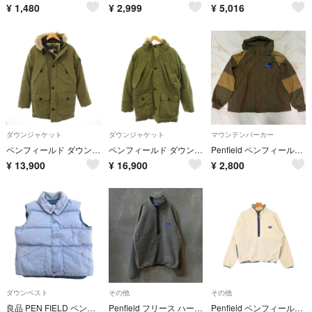
¥
1,480
¥
2,999
¥
5,016
ダウンジャケット
ダウンジャケット
マウンテンパーカー
ペンフィールド ダウンジャケット アウター コヨーテファー S カーキ
ペンフィールド ダウンジャケット フード アウター L カーキ /AN24
Penfield ペンフィールド マウンテンパーカー ナイロンジャケット カーキ
¥
13,900
¥
16,900
¥
2,800
ダウンベスト
その他
その他
良品 PEN FIELD ペンフィールド デニム ダウン ベスト ジャケット ブルゾン ロゴ ボタン L 青 ブルー メンズ 古着 中古 USED
Penfield フリース ハーフジップ
Penfield ペンフィールド ブルゾン M 白 【古着】【中古】【送料無料】