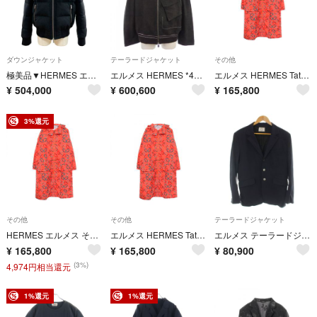
ダウンジャケット
テーラードジャケット
その他
極美品▼HERMES エルメス カシミヤ100% スタンドカラー Hロゴジップ WZIPUP ダウンジャケット ダークグレー 50 フランス製 メンズ
エルメス HERMES *41-5003 レザージャケット
エルメス HERMES Tatersales Long Beach フード付き 衣料品 アウター ナイロン メンズ オレンジ系 / マルチカラー 【中古】
¥
504,000
¥
600,600
¥
165,800
3%還元
その他
その他
テーラードジャケット
HERMES エルメス その他コート Tatersales Long Beach フード付き
エルメス HERMES Tatersales Long Beach フード付き 衣料品 アウター ナイロン メンズ オレンジ系 / マルチカラー 【中古】
エルメス テーラードジャケット ブレザー ストレッチ 52 紺 /MW
¥
165,800
¥
165,800
¥
80,900
(3%)
4,974円相当還元
1%還元
1%還元