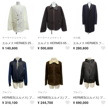
テーラードジャケット
テーラードジャケット
その他
エルメス HERMES 254224H8 ジャケット
エルメス HERMES 652220HD ジャケット
エルメス HERMES ファントムテクニック メタモルフォーズ 441080H7 コート
¥
140,600
¥
500,600
¥
280,600
ブルゾン
ブルゾン
ブルゾン
HERMES(エルメス) ブルゾン サイズ50 XL メンズ - ダークネイビー×ブルー 長袖/ラムスキン/異素材切替/リバーシブル/ジップアップ/春・秋物
HERMES(エルメス) ブルゾン サイズ50 XL メンズ - ダークブラウン×アイボリー 長袖/ムートン/ジップアップ/冬
HERMES(エルメス) ブルゾン サイズ48 L メンズ - ダークブラウン×黒 秋/冬 ミンク
¥
310,100
¥
244,700
¥
690,000