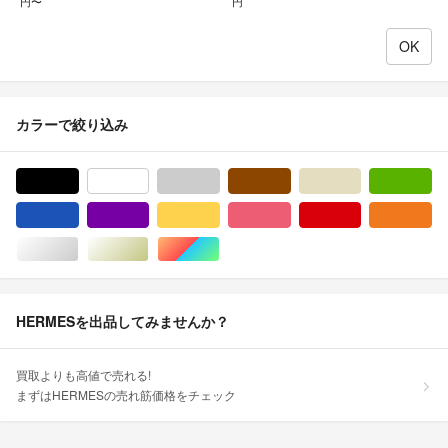
円〜
円
カラーで絞り込み
ブラック/黒色系
ホワイト/白色系
グレー/灰色系
ブラウン/茶色系
ベージュ系
グ
ブルー・ネイビー/青色系
パープル/紫色系
イエロー/黄色系
ピンク/桃色系
レッド/赤色系
オ
シルバー/銀色系
ゴールド/金色系
マルチカラー
HERMESを出品してみませんか？
買取よりも高値で売れる!
まずはHERMESの売れ筋価格をチェック