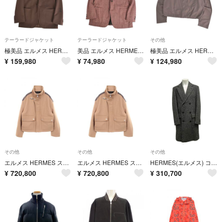
テーラードジャケット
テーラードジャケット
その他
極美品 エルメス HERMES ジャケット 23AW テーラード ウール カシミヤ レザー アウター メンズ 46(S相当) ブラウン
美品 エルメス HERMES ジャケット テーラード ウール ツイード アウター メンズ イタリア製 52(L相当) ブラウン
極美品 エルメス HERMES ジャケット シャツ 2024 ジップアップ コットン ナイロン アウター メンズ フランス製 37(14.5)
¥
159,980
¥
74,980
¥
124,980
その他
その他
その他
エルメス HERMES ストレート 衣料品 アウター ウール レザー メンズ ベージュ系 / ブラウン系 【中古】
エルメス HERMES ストレート 衣料品 アウター ウール レザー ベージュ メンズ ベージュ系 / ブラウン系 【中古】
HERMES(エルメス) コート サイズ48 L メンズ美品 - グレー ダブルブレスト/ツイード/冬 ウール
¥
720,800
¥
720,800
¥
310,700