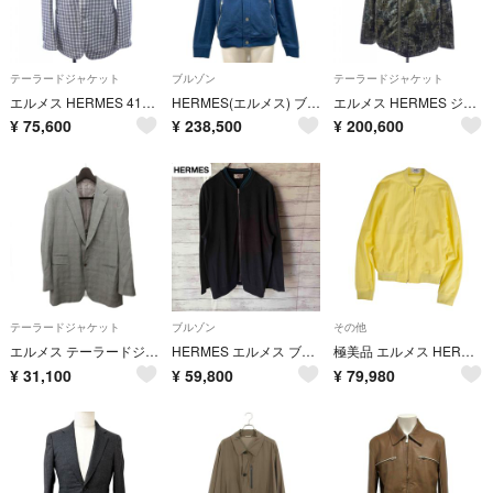
テーラードジャケット
ブルゾン
テーラードジャケット
エルメス HERMES 41-5269 ジャケット
HERMES(エルメス) ブルゾン サイズS メンズ美品 テディブルゾン パッチ 657775HA インディゴ（ネイビー） 長袖/春/秋/クルー・ド・セル コットン
エルメス HERMES ジャケット
¥
75,600
¥
238,500
¥
200,600
テーラードジャケット
ブルゾン
その他
エルメス テーラードジャケット ブレザー シングル 2B グレンチェック 52
HERMES エルメス ブルゾン パイル
極美品 エルメス HERMES ジャケット 21SS ブルゾン シャツジャケット ジップアップ シアサッカー メンズ 37(14.5) 黄
¥
31,100
¥
59,800
¥
79,980