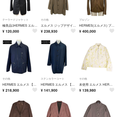
テーラードジャケット
その他
ブルゾン
極美品□HERMES エルメス G9868Z カシミヤ96％ シングル テーラードジャケット ブレザー チャコールグレー 44 イタリア製 正規品 メンズ
エルメス ジップデザイン パイソンドローコード ナイロンコート メンズ 58
HERMES(エルメス) ブルゾン サイズ46 L メンズ美品 - ダークブラウン リバーシブル/春/秋 ラムスキン
¥
120,000
¥
238,930
¥
400,000
その他
ステンカラーコート
その他
HERMES エルメス 【国内正規】ラムレザー切替 ハーフ 52
HERMES エルメス 【国内正規】コットン ドローコード付 ステンカラー 48
未使用 エルメス HERMES シャツ 23SS ジャケット Herbier deperlant プルオーバー ハーフジップ セリエボタン 総柄 48
¥
218,900
¥
141,900
¥
139,980