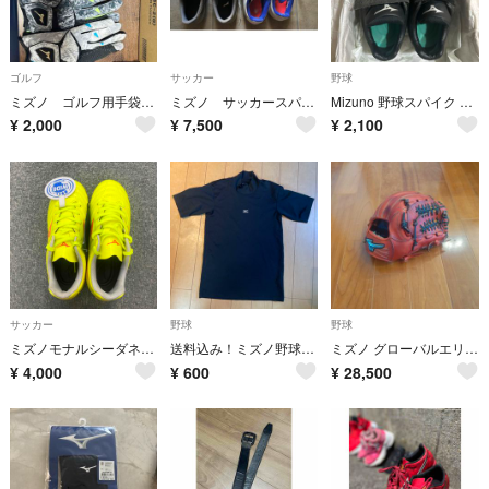
ゴルフ
サッカー
野球
ミズノ ゴルフ用手袋✖️4枚（左用）25cm
ミズノ サッカースパイク2足組
Mizuno 野球スパイク ブラック 23.5センチ
¥
2,000
¥
7,500
¥
2,100
サッカー
野球
野球
ミズノモナルシーダネオ3セレクトJr20センチ
送料込み！ミズノ野球用アンダーシャツS
ミズノ グローバルエリート 硬式 内野手用 グローブ グラブ 内野用
¥
4,000
¥
600
¥
28,500