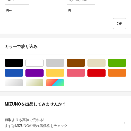
円〜
円
カラーで絞り込み
ブラック/黒色系
ホワイト/白色系
グレー/灰色系
ブラウン/茶色系
ベージュ系
グ
ブルー・ネイビー/青色系
パープル/紫色系
イエロー/黄色系
ピンク/桃色系
レッド/赤色系
オ
シルバー/銀色系
ゴールド/金色系
マルチカラー
MIZUNOを出品してみませんか？
買取よりも高値で売れる!
まずはMIZUNOの売れ筋価格をチェック