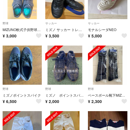
野球
サッカー
サッカー
MIZUNO軟式子供野球スパイク 21.5cm
ミズノ サッカー トレーニングシューズ モナルシーダネオサラ CBTF25.5㎝
モナルシーダNEO
¥
3,000
¥
3,500
¥
5,000
野球
野球
野球
ミズノポイントスパイク
ミズノ ポイントスパイク
ベースボール靴下MIZUNOネイビー
¥
6,500
¥
2,000
¥
2,300