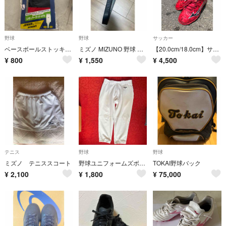
野球
野球
サッカー
ベースボールストッキング
ミズノ MIZUNO 野球 ソフトボール用ベルト ブラック 黒
【20.0cm/18.0cm】サッカーセット割り価格です。
¥
800
¥
1,550
¥
4,500
テニス
野球
野球
ミズノ テニススコート
野球ユニフォームズボンXOサイズ
TOKAI野球バック
¥
2,100
¥
1,800
¥
75,000