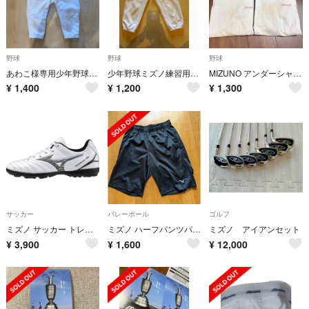
野球
野球
野球
あわこ様専用少年野球練習着130
少年野球ミズノ練習用130
MIZUNO アンダーシャツ 長袖 ネイビー×ホワイト LL 2枚セット
¥
1,400
¥
1,200
¥
1,300
サッカー
バレーボール
ゴルフ
ミズノ サッカー トレーニングシューズ ジュニア モナルシーダネオ3 セレクト
ミズノ ハーフパンツパンツ メンズ ブラック・サイズ：S
ミズノ アイアンセット
¥
3,900
¥
1,600
¥
12,000