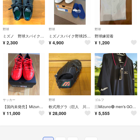
野球
野球
野球
ミズノ 野球スパイク 黒
ミズノスパイク野球25cm
野球練習着
¥
2,300
¥
4,900
¥
1,200
サッカー
野球
ゴルフ
【国内未発売】Mizuno アルファ・ジャパン レッド 27.5cm
軟式用グラ（巨人 川相モデル） 当時の限定品
▨Mizuno🔵 men's GOLFウエア🔹コンペティションライン🔹定価12,600円
¥
11,000
¥
28,000
¥
5,555