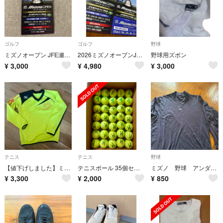
ゴルフ
ゴルフ
野球
ミズノオープン JFE瀬戸内海ゴルフ倶楽部
2026ミズノオープンJFE瀬戸内海ゴルフ倶楽部観戦チケット
野球用ズボン
¥
3,000
¥
4,980
¥
3,000
テニス
テニス
野球
【値下げしました】ミズノ トレーナー ソフトテニス ユニ
テニスボール 35個セット Mizuno Wilson St. James
ミズノ 野球 アンダーシャツ
¥
3,300
¥
2,000
¥
850