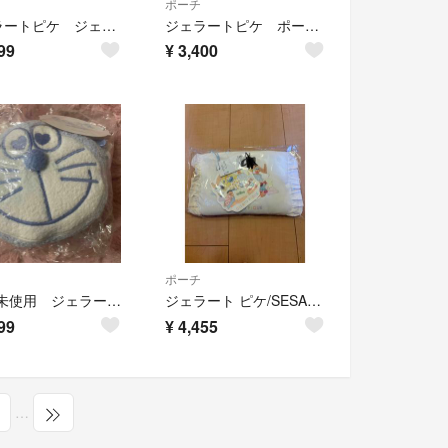
ポーチ
ジェラートピケ ジェラピケ ドッグ巾着2点セット ビジョンフリーゼ
ジェラートピケ ポーチ 猫柄
99
¥
3,400
ポーチ
新品•未使用 ジェラートピケ ドラえもん ベビモコフェイスポーチ ポーチ
ジェラート ピケ/SESAME STREETピロー型ポーチ PWGB245621
99
¥
4,455
…