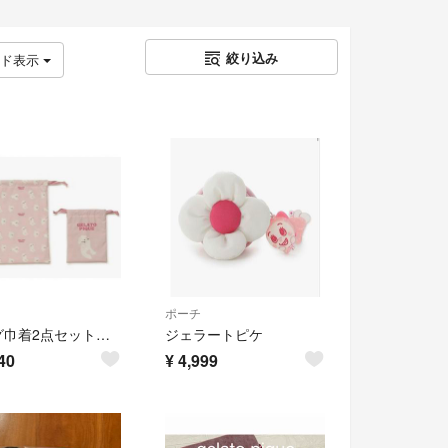
絞り込み
ッド表示
ポーチ
ドッグ巾着2点セット ピンク
ジェラートピケ
40
¥
4,999