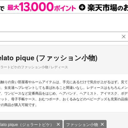
elato pique (ファッション小物)
ラートピケのファッション小物 / レディース
肌触りの良い部屋着やルームアイテムは、手元にあるだけで気分が上がるはず。見て
は、女友達へプレゼントしても喜ばれること間違いなし。レディースはもちろんメン
ア、ワンピースなど定番商品をはじめ、ヘアバンド、ヘアミスト、アイマスク、ボデ
ケット、母子手帳ケース、おむつポーチ、おくるみなどのベビーグッズも充実の品揃えで
ケの商品が購入可能です。
elato pique（ジェラートピケ）
ファッション小物