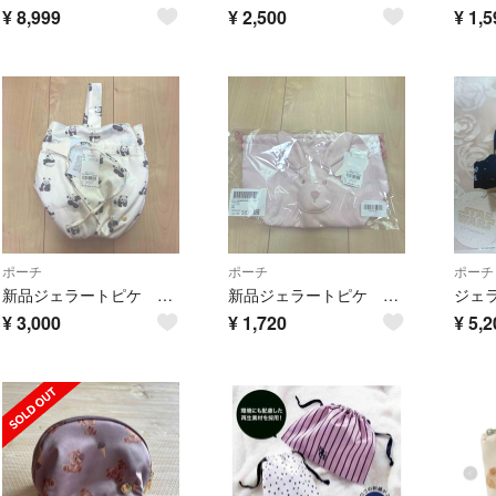
¥
8,999
¥
2,500
¥
1,5
ポーチ
ポーチ
ポーチ
新品ジェラートピケ パンダバッグ
新品ジェラートピケ うさぎ巾着M
¥
3,000
¥
1,720
¥
5,2