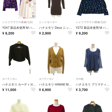
シャツ/ブラウス(長袖/七分)
ニット/セーター
シャツ/ブラウス(長袖/七分)
Y247 新品未使用 M ハナエモリ 近年モデル フリル ブラウス レディース
ハナエモリ Deux ニット セーター M 茶 ブラウン リブ Vネック 七分袖
Y272 新品未使用 M ハナエモリ ボウタイ 花 蝶柄 シャツ レディース
¥
8,200
¥
2,900
¥
9,200
カーディガン
カーディガン
その他
ハナエモリ カーディガン トップス ボレロ レース 未使用品 日本製 レディース Mサイズ ブラウン HANAE MORI 森英恵
ハナエモリ HANAE MORI ニット カーディガン ケーブル編み M
ハナエモリ プリマティーボ シフォンブラウス M 青 ブルー ラウンドネック
¥
11,000
¥
6,900
¥
3,700