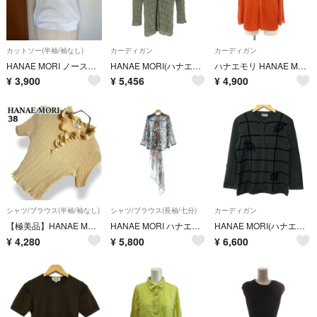
カットソー(半袖/袖なし)
カーディガン
カーディガン
HANAE MORI ノースリーブカットソー 40 白 日本製
HANAE MORI(ハナエモリ) 花 刺繍 メッシュ ニットカーディガン
ハナエモリ HANAE MORI カーディガン 38 橙色 オレンジ Vネック
¥
3,900
¥
5,456
¥
4,900
シャツ/ブラウス(半袖/袖なし)
シャツ/ブラウス(長袖/七分)
カーディガン
【極美品】HANAE MORI ハナエモリ ブラウス シャツ フリル 高級感 華やか フォーマル アイボリー 日本製 M【38】
HANAE MORI ハナエ モリ ブラウス M 黒 【古着】【中古】【送料無料】
HANAE MORI(ハナエモリ) カーディガン レディース - ダークグレー×黒 長袖/カシミヤ/ビーズ/フラワー(花)/肩パッド/THE FRANKLIN MINT
¥
4,280
¥
5,800
¥
6,600