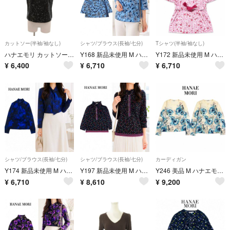
カットソー(半袖/袖なし)
シャツ/ブラウス(長袖/七分)
Tシャツ(半袖/袖なし)
ハナエモリ カットソー 黒 ブラック ハイネック 総スパンコール ノースリーブ
Y168 新品未使用 M ハナエモリ 近年モデル 伸縮性 ブラウス レディース
Y172 新品未使用 M ハナエモリ 近年モデル 伸縮性 カットソー レディース
¥
6,400
¥
6,710
¥
6,710
シャツ/ブラウス(長袖/七分)
シャツ/ブラウス(長袖/七分)
カーディガン
Y174 新品未使用 M ハナエモリ 近年モデル 伸縮性 ブラウス レディース
Y197 新品未使用 M ハナエモリ ロゴ蝶総柄 フリル ブラウス レディース
Y246 美品 M ハナエモリ 近年モデル カシミヤ アンサンブル レディース
¥
6,710
¥
8,610
¥
9,200