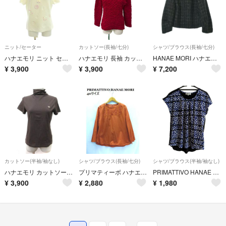
ニット/セーター
カットソー(長袖/七分)
シャツ/ブラウス(長袖/七分)
ハナエモリ ニット セーター M 白 スパンコール装飾 半袖 /JP ■MA
ハナエモリ 長袖 カットソー シャーリング ワッシャー クルーネック M 赤
HANAE MORI ハナエ モリ ブラウス S 黒 【古着】【中古】【送料無料】
¥
3,900
¥
3,900
¥
7,200
カットソー(半袖/袖なし)
シャツ/ブラウス(長袖/七分)
シャツ/ブラウス(半袖/袖なし)
ハナエモリ カットソー タートルネック 半袖 40 L 茶 ブラウン /YI
プリマティーボ ハナエモリ ◎オレンジ レースブラウス 40サイズ
PRIMATTIVO HANAE MORI SPORTS 森英恵 カットソー ブラウス 水玉
¥
3,900
¥
2,880
¥
1,980