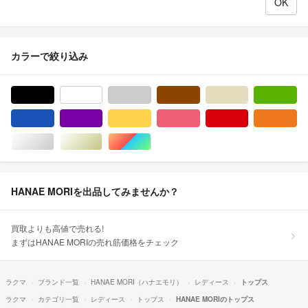
カラーで絞り込み
ブラック/黒色系
ホワイト/白色系
グレー/灰色系
ブラウン/茶色系
ベージュ系
グ
ブルー・ネイビー/青色系
パープル/紫色系
イエロー/黄色系
ピンク/桃色系
レッド/赤色系
オ
シルバー/銀色系
ゴールド/金色系
マルチカラー
HANAE MORIを出品してみませんか？
買取よりも高値で売れる!
まずはHANAE MORIの売れ筋価格をチェック
ラクマ
ブランド一覧
HANAE MORI（ハナエモリ）
レディース
トップス
ラクマ
カテゴリ一覧
レディース
トップス
HANAE MORIのトップス