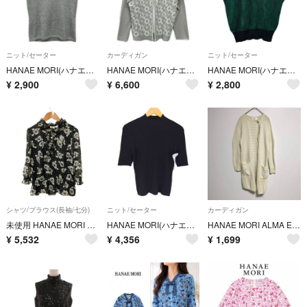
ニット/セーター
カーディガン
ニット/セーター
HANAE MORI(ハナエモリ) ノースリーブセーター サイズ38 M レディース美品 - グレー クルーネック/スパンコール
HANAE MORI(ハナエモリ) カーディガン サイズ3 L レディース美品 ベージュ×白 長袖/レース/花柄
HANAE MORI(ハナエモリ) 半袖セーター サイズM レディース - 黒×グリーン クルーネック/Knit
¥
2,900
¥
6,600
¥
2,800
シャツ/ブラウス(長袖/七分)
ニット/セーター
カーディガン
未使用 HANAE MORI ハナエモリ フラワープリント フリルブラウス サイズ38 ブラック レディース 古着 中古 USED
HANAE MORI(ハナエモリ) レディース トップス ニット・セーター
HANAE MORI ALMA EN ROSE カーディガン 38 ウール100
¥
5,532
¥
4,356
¥
1,699