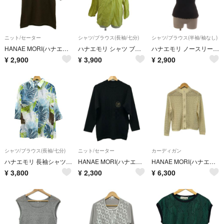
ニット/セーター
シャツ/ブラウス(長袖/七分)
シャツ/ブラウス(半袖/袖なし)
HANAE MORI(ハナエモリ) 半袖セーター サイズ38 M レディース - ダークブラウン クルーネック
ハナエモリ シャツ ブラウス 麻 リネン 40 黄 イエロー 無地
ハナエモリ ノースリーブブラウス シャツ M 黒 ブラック 無地 /RR
¥
2,900
¥
3,900
¥
2,900
シャツ/ブラウス(長袖/七分)
ニット/セーター
カーディガン
ハナエモリ 長袖シャツ トップス ボタニカル柄 七分袖 日本製 レディース 38サイズ ブルー×イエロー HANAE MORI 森英恵
HANAE MORI(ハナエモリ) 長袖セーター サイズM レディース - 黒 ハイネック
HANAE MORI(ハナエモリ) カーディガン サイズ40 M レディース美品 - ベージュ 長袖/ジップアップ/Deux
¥
3,800
¥
2,300
¥
6,300