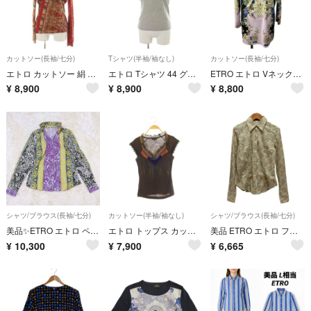
カットソー(長袖/七分)
Tシャツ(半袖/袖なし)
カットソー(長袖/七分)
エトロ カットソー 絹 シルク カシミヤ混 44 赤 レッド 総柄 Vネック
エトロ Tシャツ 44 グレー ロゴ 半袖 ラウンドネック
ETRO エトロ Vネックカットソー フローラル ペイズリー柄 ラベンダー
¥
8,900
¥
8,900
¥
8,800
シャツ/ブラウス(長袖/七分)
カットソー(半袖/袖なし)
シャツ/ブラウス(長袖/七分)
美品✨ETRO エトロ ペイズリー柄 長袖シャツ 総柄 イタリア製 40 L
エトロ トップス カットソー ノースリーブ ラビットファー使い シルク混 42
美品 ETRO エトロ フラワープリント 長袖 コットン ストレッチシャツ 40 ベージュ レディース 古着 中古 USED
¥
10,300
¥
7,900
¥
6,665