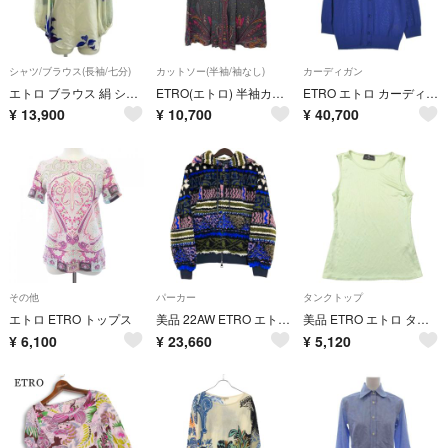
シャツ/ブラウス(長袖/七分)
カットソー(半袖/袖なし)
カーディガン
エトロ ブラウス 絹 シルク 七分袖 花柄 フローラルプリント 38 白
ETRO(エトロ) 半袖カットソー サイズ40 M レディース美品 - ダークグレー×ダークグリーン×マルチ ペイズリー柄
ETRO エトロ カーディガン S 紫 【古着】【中古】【送料無料】
¥
13,900
¥
10,700
¥
40,700
その他
パーカー
タンクトップ
エトロ ETRO トップス
美品 22AW ETRO エトロ 総柄 ボア フリース ジップアップパーカー フーデッドジャケット サイズ40 マルチカラー レディース 古着 中古 USED
美品 ETRO エトロ タンクトップ ラウンドネック ノースリーブ カットソー シルク 40 無地 グリーン レディース 古着 中古 USED
¥
6,100
¥
23,660
¥
5,120