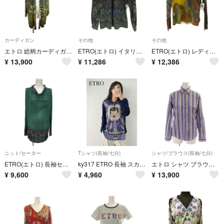
カーディガン
その他
その他
エトロ 総柄カーディガン 絹 シルク カシミヤ混 40 黒 ブラック 緑
ETRO(エトロ) イタリア製 ペイズリー柄 ハイネック長袖カットソー トップス
ETRO(エトロ) レディース トップス その他トップス
¥
13,900
¥
11,286
¥
12,386
ニット/セーター
Tシャツ(長袖/七分)
シャツ/ブラウス(長袖/七分)
ETRO(エトロ) 長袖セーター サイズ48 XL レディース美品 - グリーン×白×マルチ
ky317 ETRO 長袖 スカーフ柄トップス 42(L相当) ネイビー系
エトロ シャツ ブラウス 40 紫 パープル ストライプ柄 ボタンダウン
¥
9,600
¥
4,960
¥
13,900