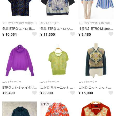
シャツ/ブラウス(半袖/袖なし)
ニット/セーター
シャツ/ブラウス(長袖/七分)
美品 ETRO エトロ 総柄プリント ショートスリーブ シルクブラウス 46 ブラック系マルチカラー レディース 古着 中古 USED
美品 ETRO エトロ シルク 切替 ニット セーター 半袖 総柄 42 ネイビー×マルチ レディース 古着 中古 USED
【美品】ETRO Milano ストライプシャツ 長袖 L マルチカラー
¥
10,064
¥
11,300
¥
3,480
ニット/セーター
ニット/セーター
ニット/セーター
ETRO カシミヤ イタリア製 サイズ44 ハイネック セーター ニット パープル レディース エトロ【中古】6-0719T∞
エトロ サマーニット セーター 半袖 シルク混 ペイズリー 切替 40
エトロ ニット カットソー 薄手 切替 絹 シルク ウール 長袖 花柄 青
¥
6,490
¥
8,900
¥
15,900