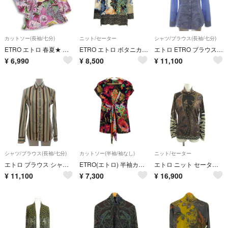
カットソー(長袖/七分)
ニット/セーター
シャツ/ブラウス(長袖/七分)
ETRO エトロ 春夏★ ボタニカル フラワー総柄 花柄 7分袖 レーヨン カットソー イタリア製 Sz.42 レディース
ETRO エトロ ボタニカルペイズリーシルクニットセーター ミックスカラー M
エトロ ETRO ブラウス シャツ 長袖 グレンチェック ブルー 38
¥
6,990
¥
8,500
¥
11,100
シャツ/ブラウス(長袖/七分)
カットソー(半袖/袖なし)
ニット/セーター
エトロ ブラウス シャツ 長袖 マルチストライプ ベージュ ブラウン系 38
ETRO(エトロ) 半袖カットソー サイズ42 M レディース美品 - パープル×オレンジ×マルチ
エトロ ニット セーター 絹 シルク カシミヤ混 42 グレー 黒 ブラック 茶
¥
11,100
¥
7,300
¥
16,900