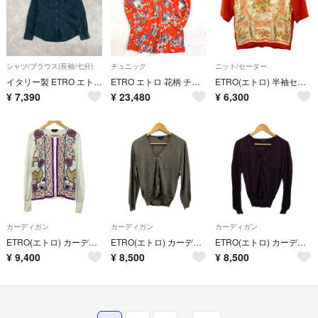
シャツ/ブラウス(長袖/七分)
チュニック
ニット/セーター
イタリー製 ETRO エトロ 総柄ペイズリー長袖シャツ レディースM相当
ETRO エトロ 花柄 チュニック ブラウス Vネック 46 大きいサイズ 伸縮
ETRO(エトロ) 半袖セーター サイズ42 M レディース - オレンジ×アイボリー×マルチ シルク/花柄/異素材切替
¥
7,390
¥
23,480
¥
6,300
カーディガン
カーディガン
カーディガン
ETRO(エトロ) カーディガン サイズ46 L レディース 白×ベージュ×パープル×マルチ 長袖/一部シルク
ETRO(エトロ) カーディガン サイズ46 L レディース美品 - グレーベージュ 長袖/カシミヤ/シルク
ETRO(エトロ) カーディガン サイズ46 L レディース美品 - パープル 長袖/カシミヤ/シルク
¥
9,400
¥
8,500
¥
8,500