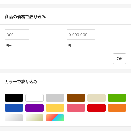
商品の価格で絞り込み
円〜
円
カラーで絞り込み
ブラック/黒色系
ホワイト/白色系
グレー/灰色系
ブラウン/茶色系
ベージュ系
グ
ブルー・ネイビー/青色系
パープル/紫色系
イエロー/黄色系
ピンク/桃色系
レッド/赤色系
オ
シルバー/銀色系
ゴールド/金色系
マルチカラー