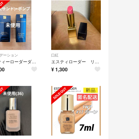
デーション
口紅
エスティーローダーダブルウェア36(サンド)・ポンプ
エスティローダー リップ
00
¥
1,300