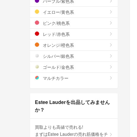
パープル/紫色系
イエロー/黄色系
ピンク/桃色系
レッド/赤色系
オレンジ/橙色系
シルバー/銀色系
ゴールド/金色系
マルチカラー
Estee Lauderを出品してみません
か？
買取よりも高値で売れる!
まずはEstee Lauderの売れ筋価格をチ