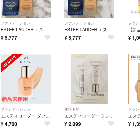
ファンデーション
ファンデーション
ファン
ESTEE LAUDER エスティローダー ダブル ウェア 4C2 AUBURN オーバーン 30ml
ESTEE LAUDER エスティローダー ダブル ウェア 2N2 BUFF バフ 30ml
¥
5,777
¥
5,777
¥
1,0
ファンデーション
化粧下地
ファン
エスティローダー ダブルウェア ステイ イン プレイス メークアップ 17 ボーン
エスティローダー クレッセント ホワイト UV プロテクター サンプル 2個セット
¥
4,700
¥
2,099
¥
1,3