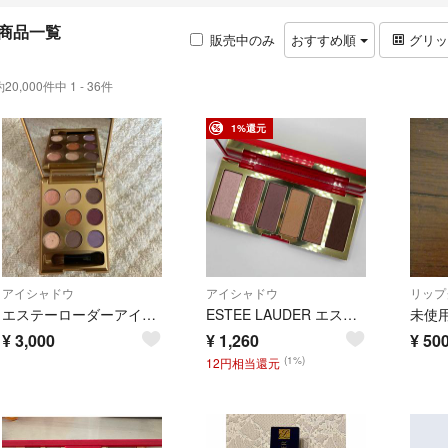
商品一覧
販売中のみ
おすすめ順
グリ
約20,000件中 1 - 36件
1%還元
アイシャドウ
アイシャドウ
リップ
エステーローダーアイシャドウパレット
ESTEE LAUDER エスティローダー リミテッド エディション トリック オブ ザ アイズ アイシャドウ パレット 残多
¥
3,000
¥
1,260
¥
50
(1%)
12円相当還元