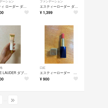
デーション
ファンデーション
エスティ ローダー ダブル ウェア ステイ イン プレイス メークアップ N サンド 30ml
エスティーローダー ダブルウェア リキッドファンデ 17 ボーン 7ml 新品
00
¥
1,399
地
口紅
ESTEE LAUDER ダブル ウェア セカンド スキン クリーム プライマー 40mL
エスティーローダー リップ
00
¥
900
…