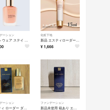
デーション
化粧下地
ダブル ウェア ステイ イン プレイス メークアップ N 1N1 アイボリーヌード
新品 エスティローダー ダブルウェア セカンドスキン クリームプライマー15ml
00
¥
1,666
デーション
ファンデーション
エスティ ローダー ダブル ウェア N 1C1 クール ボーン 30ml
新品未使用 箱あり エスティローダー ダブルウェア サンド 1W2