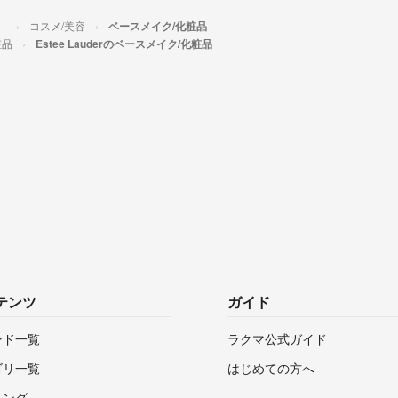
）
コスメ/美容
ベースメイク/化粧品
粧品
Estee Lauderのベースメイク/化粧品
テンツ
ガイド
ンド一覧
ラクマ公式ガイド
ゴリ一覧
はじめての方へ
キング