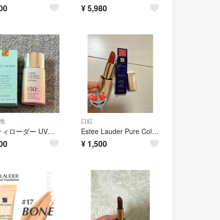
00
¥
5,980
地
口紅
エスティローダー UVフィニティ ダイナミック ディフェンス プライミング ミルク 30ml
Estee Lauder Pure Color Lipstick #131 Bois De Rose
00
¥
1,500