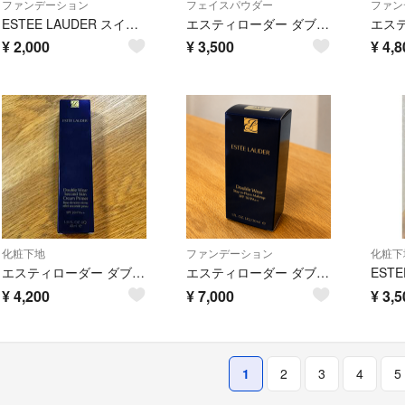
ファンデーション
フェイスパウダー
ファン
ESTEE LAUDER スイス ホワイトニング パウダーファンデーション
エスティローダー ダブル ウェア シアー ルース パウダー トランスルーセント
¥
2,000
¥
3,500
¥
4,8
化粧下地
ファンデーション
化粧下
エスティローダー ダブルウェア セカンドスキン クリームプライマー 40mL 本体 新品未開封 日本製
エスティローダー ダブルウェア ステイインプレイス メークアップN 1W1 ボーン 30ml 日本製
¥
4,200
¥
7,000
¥
3,5
1
2
3
4
5