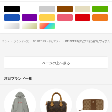
ブラック/黒色系
ホワイト/白色系
グレー/灰色系
ブラウン/茶色系
ベージュ系
グ
ブルー・ネイビー/青色系
パープル/紫色系
イエロー/黄色系
ピンク/桃色系
レッド/赤色系
オ
シルバー/銀色系
ゴールド/金色系
マルチカラー
ラクマ
ブランド一覧
DE BEERS（デビアス）
DE BEERS(デビアス)の値下げアイテム
ページの上へ戻る
注目ブランド一覧