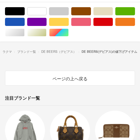
ブラック/黒色系
ホワイト/白色系
グレー/灰色系
ブラウン/茶色系
ベージュ系
グ
ブルー・ネイビー/青色系
パープル/紫色系
イエロー/黄色系
ピンク/桃色系
レッド/赤色系
オ
シルバー/銀色系
ゴールド/金色系
マルチカラー
ラクマ
ブランド一覧
DE BEERS（デビアス）
DE BEERS(デビアス)の値下げアイテム
ページの上へ戻る
注目ブランド一覧