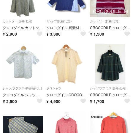
カットソー(長袖/七分)
Tシャツ(長袖/七分)
カットソー(長袖/七分)
クロコダイル カットソー L グレー Vネック 長袖 /RN ■ECB007
クロコダイル 異素材 ドッキング カットソー ストライプシャツ ネイビー M
CROCODILE クロコダイル ボーダー 七分袖 カットソー ボルドー M
¥
2,900
¥
3,380
¥
1,500
シャツ/ブラウス(半袖/袖なし)
ポロシャツ
シャツ/ブラウス(長袖/七分)
クロコダイル シャツ ブラウス M 青 ブルー 白 ホワイト ボーダー柄 半袖
クロコダイル CROCODILE ポロシャツ L 白 ホワイト 無地 半袖
CROCODILE クロコダイル バンドカラー シャツ ブラウス L グリーン チェック 七分袖
¥
2,900
¥
4,900
¥
1,700