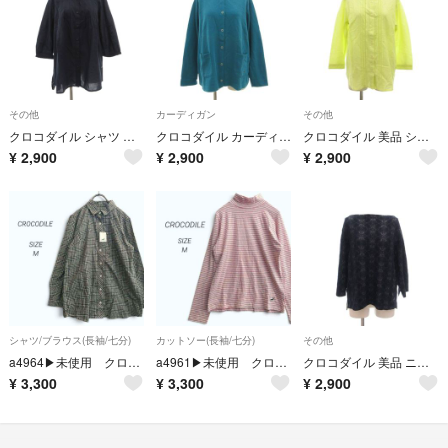
その他
カーディガン
その他
クロコダイル シャツ ブラウス 刺繍 カットワーク M 紺 ネイビー
クロコダイル カーディガン XL エメラルドグリーン 無地 ラウンドネック 長袖
クロコダイル 美品 シャツ ブラウス リネン混 ピンタック M ライムイエロー
¥
2,900
¥
2,900
¥
2,900
シャツ/ブラウス(長袖/七分)
カットソー(長袖/七分)
その他
a4964▶未使用 クロコダイル 長袖シャツ【M】ブラック チェック 綿 春秋
a4961▶未使用 クロコダイル ハイネックボーダーカットソー【M】ロゴ刺繍
クロコダイル 美品 ニットカットソー 七分袖 M ネイビー ボートネック 総柄
¥
3,300
¥
3,300
¥
2,900