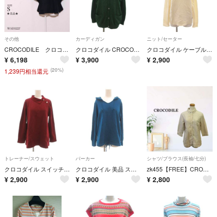
その他
カーディガン
ニット/セーター
CROCODILE クロコダイル ケープコート 無地 フード ボタン付き ボア
クロコダイル CROCODILE カーディガン ニット M 緑 グリーン
クロコダイル ケーブルニット セーター キーネック 長袖 M アイボリー ロゴ
¥
6,198
¥
3,900
¥
2,900
(20%)
1,239円相当還元
トレーナー/スウェット
パーカー
シャツ/ブラウス(長袖/七分)
クロコダイル スイッチモーション スウェット トレーナー M 赤 ポロカラー
クロコダイル 美品 スウェットパーカー M 青 ブルーグリーン Vネック ロゴ
zk455【FREE】CROCODILE シャツ/ブラウス 七分袖 ドット柄
¥
2,900
¥
2,900
¥
2,800