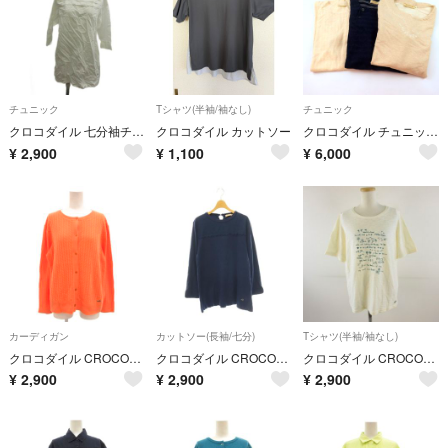
チュニック
Tシャツ(半袖/袖なし)
チュニック
クロコダイル 七分袖チュニック 七分袖シャツ M 白 ホワイト 無地
クロコダイル カットソー
クロコダイル チュニック 長袖カットソー 3点セット ブランド トップス まとめて レディース Mサイズ CROCODILE
¥
2,900
¥
1,100
¥
6,000
カーディガン
カットソー(長袖/七分)
Tシャツ(半袖/袖なし)
クロコダイル CROCODILE クルーネックカーディガン 長袖 L オレンジ
クロコダイル CROCODILE カットソーチュニック レース ロゴ 長袖 LL
クロコダイル CROCODILE カットソー Tシャツ 半袖 プリント LL
¥
2,900
¥
2,900
¥
2,900