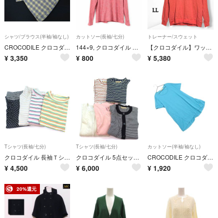
シャツ/ブラウス(半袖/袖なし)
カットソー(長袖/七分)
トレーナー/スウェット
CROCODILE クロコダイル チェック プルオーバー シャツ sizeL/黄ｘ紺 ■◆ レディース
144×9, クロコダイル ボーダー長袖カットソー M
【クロコダイル】ワッフルスウェット ロゴ刺繍 ピンク カジュアル きれいめ LL
¥
3,350
¥
800
¥
5,380
Tシャツ(長袖/七分)
Tシャツ(長袖/七分)
カットソー(半袖/袖なし)
クロコダイル 長袖Ｔシャツ 4点セット ボーダー ドット トップス まとめて レディース Mサイズ CROCODILE
クロコダイル 5点セット 長袖Ｔシャツ カーディガン ボーダー柄 トップス まとめて 大量 レディース Mサイズ CROCODILE
CROCODILE クロコダイル カットワーク カットソー sizeL/ターコイズ ■◆ レディース
¥
4,500
¥
6,000
¥
1,920
20%還元