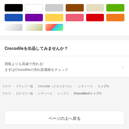
ブラック/黒色系
ホワイト/白色系
グレー/灰色系
ブラウン/茶色系
ベージュ系
グ
ブルー・ネイビー/青色系
パープル/紫色系
イエロー/黄色系
ピンク/桃色系
レッド/赤色系
オ
シルバー/銀色系
ゴールド/金色系
マルチカラー
Crocodileを出品してみませんか？
買取よりも高値で売れる!
まずはCrocodileの売れ筋価格をチェック
ラクマ
ブランド一覧
Crocodile（クロコダイル）
レディース
トップス
ラクマ
カテゴリ一覧
レディース
トップス
Crocodileのトップス
ページの上へ戻る