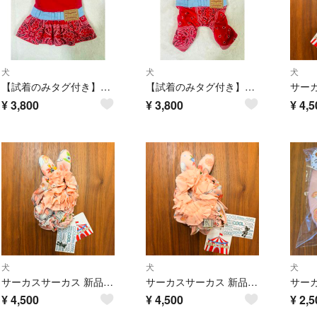
犬
犬
犬
【試着のみタグ付き】犬用 OP CIRCUS CIRCUS（サーカスサーカス）
【試着のみタグ付き】CIRCUS CIRCUS 犬用 オールインワン Ｓサイズ
¥
3,800
¥
3,800
¥
4,5
犬
犬
犬
サーカスサーカス 新品タグ付き 冷んやりCOOL TOYBunnyスヌードS②
サーカスサーカス 新品タグ付き 冷んやりCOOL TOY Bunnyスヌード①
¥
4,500
¥
4,500
¥
2,5