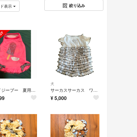
絞り込み
ッド表示
犬
クレイジーブー 夏用メッシュタンク S
サーカスサーカス ワンピース
99
¥
5,000