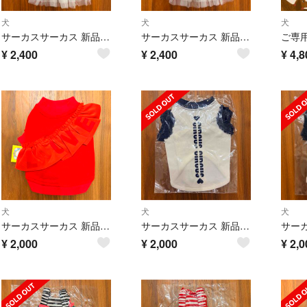
犬
犬
犬
サーカスサーカス 新品タグ付き 涼感加工COOL デニムチュールワンピXXS
サーカスサーカス 新品タグ付き 涼感加工COOL デニムチュールワンピースXS
ご専
¥
2,400
¥
2,400
¥
4,8
犬
犬
犬
サーカスサーカス 新品タグ付き ラブ♡スウェット XS
サーカスサーカス 新品未使用タグ付き未試着未開封 限定チュールトップス XS②
¥
2,000
¥
2,000
¥
2,0