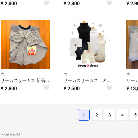
¥
2,800
¥
2,800
¥
2,9
犬
犬
犬
サーカスサーカス 新品タグ付き ベビードール♡ワンピースXS
サーカスサーカス 犬服 chic T
¥
2,800
¥
2,500
¥
13,
1
2
3
4
5
ペット用品