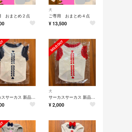
犬
用 おまとめ２点
ご専用 おまとめ４点
00
¥
13,500
犬
サーカスサーカス 新品未使用タグ付き未試着未開封 限定チュールトップスXS①
サーカスサーカス 新品未使用タグ付き 未試着未開封 限定チュールトップス XS
00
¥
2,000