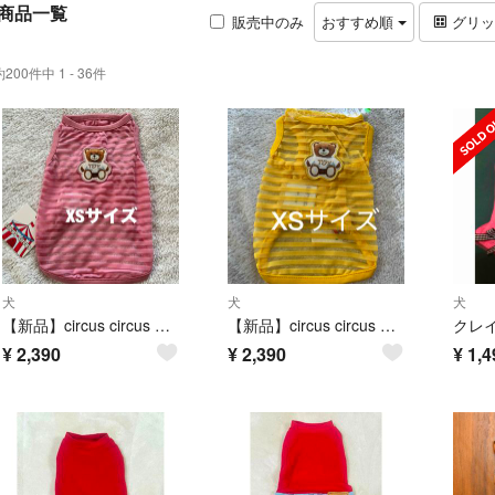
商品一覧
販売中のみ
おすすめ順
グリ
約200件中 1 - 36件
犬
犬
犬
【新品】circus circus Airy Bear ボーダータンクサイズXS
【新品】circus circus Airy Bear ボーダータンクXSサイズ
¥
2,390
¥
2,390
¥
1,4