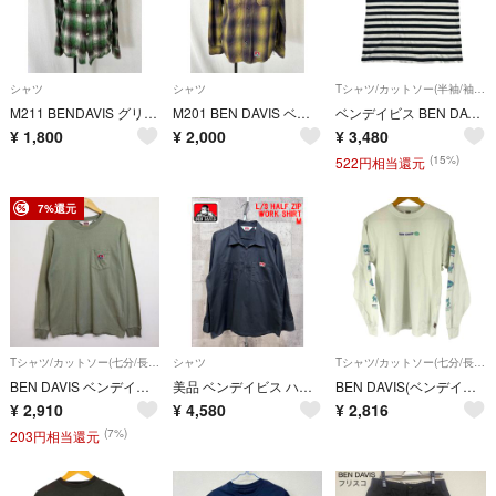
シャツ
シャツ
Tシャツ/カットソー(半袖/袖なし)
M211 BENDAVIS グリーンチェックシャツ
M201 BEN DAVIS ベンデイビス 刺繍デザイン長袖シャツ
ベンデイビス BEN DAVIS Tシャツ 半袖 メンズ L ブラック ホワイト ボーダー 胸ポケット ロゴプリント クルーネック ポケT
¥
1,800
¥
2,000
¥
3,480
(15%)
522円相当還元
7%還元
Tシャツ/カットソー(七分/長袖)
シャツ
Tシャツ/カットソー(七分/長袖)
BEN DAVIS ベンデイビス 長袖 Tシャツ BASIC POCKET L/S TEE 胸ポケット ロゴ パッチ コットン カーキ系 M E299
美品 ベンデイビス ハーフジップ長袖ワークシャツ M ブラック BEN DAVIS 50101
BEN DAVIS(ベンデイビス) ロゴ バックプリント 長袖 Tシャツ メンズ
¥
2,910
¥
4,580
¥
2,816
(7%)
203円相当還元