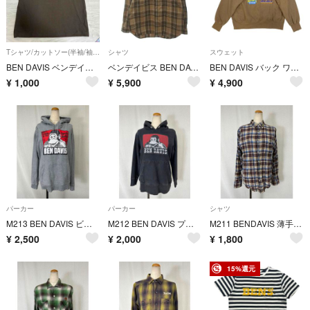
Tシャツ/カットソー(半袖/袖なし)
シャツ
スウェット
BEN DAVIS ベンデイビス ポケットTシャツ 半袖 ブラウン Mサイズ
ベンデイビス BEN DAVIS シャツ 長袖 チェック ベージュ系 L
BEN DAVIS バック ワッペン クルーネック スウェット トレーナー L
¥
1,000
¥
5,900
¥
4,900
パーカー
パーカー
シャツ
M213 BEN DAVIS ビッグロゴ プルオーバーパーカー
M212 BEN DAVIS プルオーバーパーカー
M211 BENDAVIS 薄手チェックシャツ
¥
2,500
¥
2,000
¥
1,800
15%還元