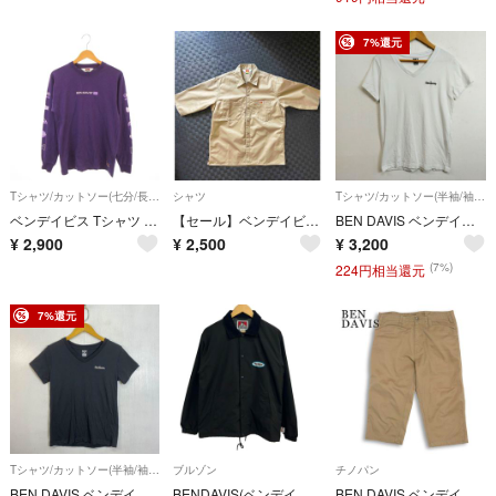
7%還元
Tシャツ/カットソー(七分/長袖)
シャツ
Tシャツ/カットソー(半袖/袖なし)
ベンデイビス Tシャツ ロンT 紫 パープル クルーネック 長袖 ロゴプリント
【セール】ベンデイビス 7分袖シャツ 日本製 サイズ3
BEN DAVIS ベンデイビス VネックTシャツ ワンポイント刺繍ロゴ 半袖 無地 ベーシック ノームコア ミニマル アメカジ ワーク ストリート ホワイト メンズ Fサイズ G172
¥
2,900
¥
2,500
¥
3,200
(7%)
224円相当還元
7%還元
Tシャツ/カットソー(半袖/袖なし)
ブルゾン
チノパン
BEN DAVIS ベンデイビス 半袖 Tシャツ Vネック ワンポイント ロゴ 刺繍 カジュアル コットン ブラック F G227
BENDAVIS(ベンデイビス) ブルゾン サイズM メンズ - 黒×ブルー×白 長袖/春/秋
BEN DAVIS ベンデイビス 春夏★ 【Cropped Pant WHITE LINE】 ツイル ワーク クロップド チノ パンツ Sz.32 メンズ