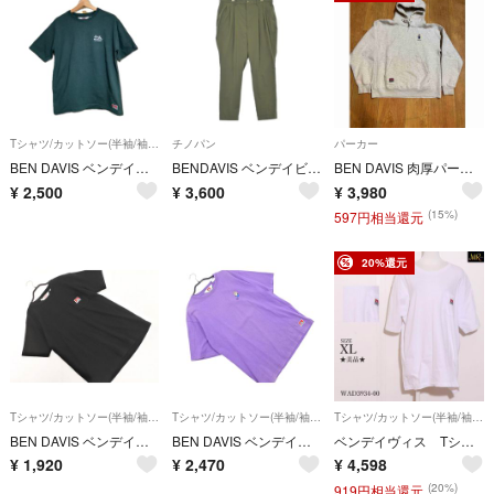
Tシャツ/カットソー(半袖/袖なし)
チノパン
パーカー
BEN DAVIS ベンデイビス バックプリント 半袖Tシャツ ストリート カジュアル アメカジ ビンテージ L
BENDAVIS ベンデイビス チノパン L カーキ 【古着】【中古】【送料無料】
BEN DAVIS 肉厚パーカー グレー M
¥
2,500
¥
3,600
¥
3,980
(15%)
597円相当還元
20%還元
Tシャツ/カットソー(半袖/袖なし)
Tシャツ/カットソー(半袖/袖なし)
Tシャツ/カットソー(半袖/袖なし)
BEN DAVIS ベンデイビス ワッフル カットソー sizeM/黒 ■◆ メンズ
BEN DAVIS ベンデイビス 刺繍 バックプリント プルオーバー カットソー sizeL/紫 ■◆ メンズ
ベンデイヴィス Tシャツ 半袖 胸ポケット ブランドロゴ シンプル カジュアル
¥
1,920
¥
2,470
¥
4,598
(20%)
919円相当還元