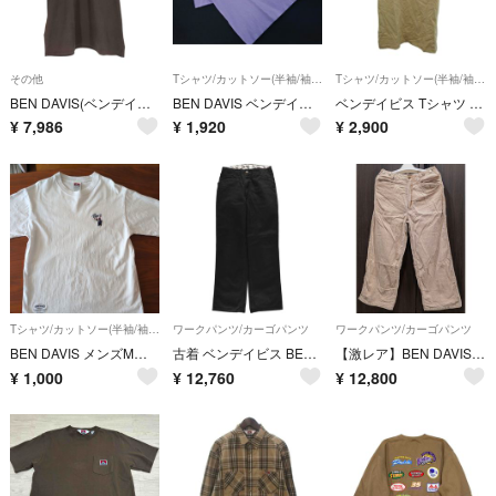
その他
Tシャツ/カットソー(半袖/袖なし)
Tシャツ/カットソー(半袖/袖なし)
BEN DAVIS(ベンデイビス) メンズ トップス カジュアルシャツ
BEN DAVIS ベンデイビス 胸ポケット Tシャツ sizeM/ラベンダー ■◆ メンズ
ベンデイビス Tシャツ M ベージュ ポケット付き 半袖 /RY ■ECB007
¥
7,986
¥
1,920
¥
2,900
Tシャツ/カットソー(半袖/袖なし)
ワークパンツ/カーゴパンツ
ワークパンツ/カーゴパンツ
BEN DAVIS メンズMサイズ Ｔシャツ
古着 ベンデイビス BEN DAVIS フリスコパンツ ワークパンツ メンズw32相当/eaa663040
【激レア】BEN DAVIS 日本製 ゴリラカット ワイド コーデュロイパンツ
¥
1,000
¥
12,760
¥
12,800