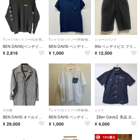
Tシャツ/カットソー(七分/長袖)
Tシャツ/カットソー(半袖/袖なし)
ショートパンツ
BEN DAVIS(ベンデイビス) ロゴプリント 長袖 Tシャツ メンズ
BEN DAVIS ベンデイビス 半袖 Tシャツ ネイビー S あ75
90s ベンデイビス フリスコ ショーツ ブラック 黒 32 ハーフパンツ
¥
2,816
¥
1,000
¥
12,500
その他
Tシャツ/カットソー(半袖/袖なし)
シャツ
BEN DAVIS オールインワン つなぎ グレー ベンデイビス ワークウェア パンク 90's ヴィンテージ 入手困難 希少
BEN DAVIS ベンデイビス 半袖Tシャツ ホワイト XL け84
【Ben Davis】美品 古着 半袖 ワークシャツ L ネイビー ベンデイビス
¥
29,000
¥
1,000
¥
4,000
15%還元