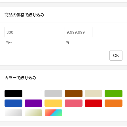
商品の価格で絞り込み
円〜
円
カラーで絞り込み
ブラック/黒色系
ホワイト/白色系
グレー/灰色系
ブラウン/茶色系
ベージュ系
グ
ブルー・ネイビー/青色系
パープル/紫色系
イエロー/黄色系
ピンク/桃色系
レッド/赤色系
オ
シルバー/銀色系
ゴールド/金色系
マルチカラー