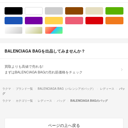
ブラック/黒色系
ホワイト/白色系
グレー/灰色系
ブラウン/茶色系
ベージュ系
グ
ブルー・ネイビー/青色系
パープル/紫色系
イエロー/黄色系
ピンク/桃色系
レッド/赤色系
オ
シルバー/銀色系
ゴールド/金色系
マルチカラー
BALENCIAGA BAGを出品してみませんか？
買取よりも高値で売れる!
まずはBALENCIAGA BAGの売れ筋価格をチェック
ラクマ
ブランド一覧
BALENCIAGA BAG（バレンシアガバッグ）
レディース
バッ
グ
ラクマ
カテゴリ一覧
レディース
バッグ
BALENCIAGA BAGのバッグ
ページの上へ戻る