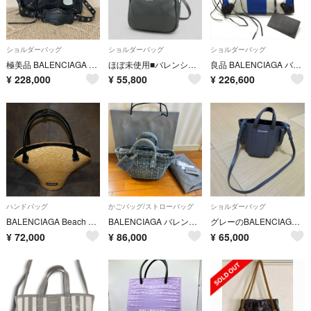
ショルダーバッグ
ショルダーバッグ
ショルダーバッグ
極美品 BALENCIAGA バレンシアガ Le Cagole Duffle
ほぼ未使用■バレンシアガ■ エブリデイ カメラバッグS ショルダーバッグ
良品 BALENCIAGA バレンシアガ ザ シティ キャンバス レザー ハンド ショルダー 2way バッグ レディース ヴィンテージ ブルー a14046
¥
228,000
¥
55,800
¥
226,600
ハンドバッグ
かごバッグ/ストローバッグ
ショルダーバッグ
BALENCIAGA Beach Bag◇バレンシアガ ビーチバッグ ◇2023年 トートバッグ 美品
BALENCIAGA バレンシアガ ビストロ XS デニム 2wayかごバッグデニム
グレーのBALENCIAGA トート&ショルダーバッグ
¥
72,000
¥
86,000
¥
65,000