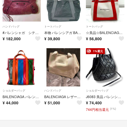
ハンドバッグ
トートバッグ
トートバッグ
#バレンシャガ シティ パープル
本物 バレンシアガ BALENCIAGA ネイビー カバス トートバッグ ハンドバッグ レザー グレー 542017･1270 Navy Cabas バッグ 中古・
☆美品☆BALENCIAGA ネイビーカバS トートバッグ ボーチ付き レッド
¥
182,000
¥
39,800
¥
56,800
1%還元
ショルダーバッグ
ハンドバッグ
ショルダーバッグ
BALENCIAGA バレンシアガ バザールショッパーS 2WAYトートバッグ
BALENCIAGA レザーネイビーカバ
J6083 美品 バレンシアガ バケットカーフレザーキルティング2WAYバッグ黒
¥
44,000
¥
51,000
¥
74,400
(1%)
744円相当還元