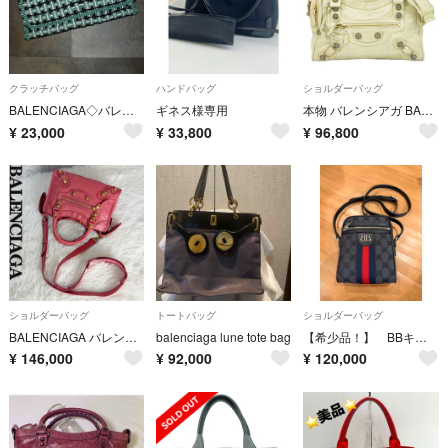
クラッチバッグ
ハンドバッグ
ショルダーバッグ
BALENCIAGA◇バレンシアガ 編み込み ビストロクラッチバッグ◇美品
ギネス様専用
本物 バレンシアガ BALENCIAGA ザ ジャイアント シティ 2WAY ショルダーバッグ ハンドバッグ レザー ベージュ 173084 バッグ 中古・
¥
23,000
¥
33,800
¥
96,800
ショルダーバッグ
トートバッグ
ショルダーバッグ
BALENCIAGA バレンシアガ ジャイアント ミニシティ 2way バッグ
balenciaga lune tote bag
【希少品！】 BBキャンバス ショルダー シェリーライン バレンシアガ×グッチ
¥
146,000
¥
92,000
¥
120,000