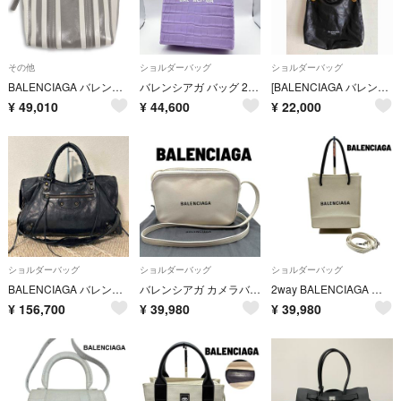
その他
ショルダーバッグ
ショルダーバッグ
BALENCIAGA バレンシアガ BARBES バルベス スモール 2wayバッグ＊
バレンシアガ バッグ 2WAY 紫 クロコ型押し ショッピング フォンホルダー
[BALENCIAGA バレンシアガ]クラッシュバッグ S巾着 並行輸入品
¥
49,010
¥
44,600
¥
22,000
ショルダーバッグ
ショルダーバッグ
ショルダーバッグ
BALENCIAGA バレンシアガ City シティ 2way 115748
バレンシアガ カメラバッグ ショルダーバッグ 肩がけ ホワイト エブリデイ
2way BALENCIAGA バレンシアガ ショルダーバッグ トートバッグ
¥
156,700
¥
39,980
¥
39,980