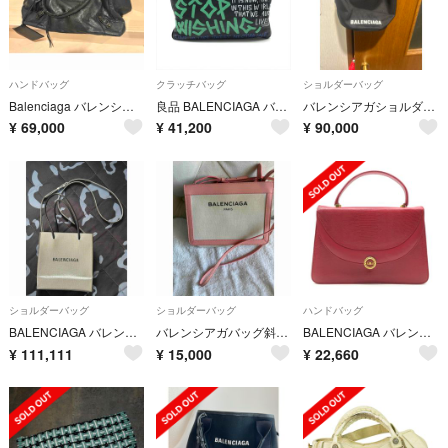
ハンドバッグ
クラッチバッグ
ショルダーバッグ
Balenciaga バレンシアガ ザサンデー
良品 BALENCIAGA バレンシアガ グラフィティ エクスプローラー マルチカラー クラッチ セカンド バッグ レザー ブラック a12283
バレンシアガショルダー値引き
¥
69,000
¥
41,200
¥
90,000
ショルダーバッグ
ショルダーバッグ
ハンドバッグ
BALENCIAGA バレンシアガ ショルダーバッグ ショッピングトートXXS
バレンシアガバッグ斜め掛けピンク
BALENCIAGA バレンシアガ リザード 型押し ハンド バッグ トップハンドル レッド レディース ブランド 鞄 かばん r1258
¥
111,111
¥
15,000
¥
22,660