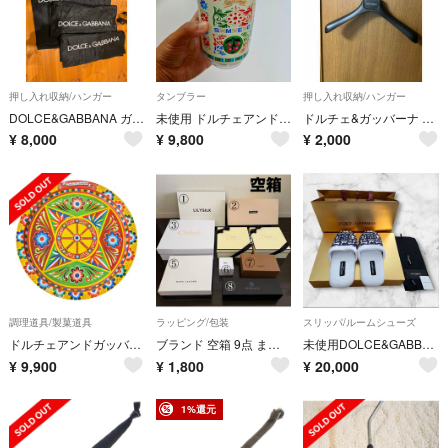
押し入れ収納/ハンガー
タンブラー
押し入れ収納/ハンガー
DOLCE&GABBANA ガーメント、 ハンガー、内袋セット
未使用 ドルチェアンドガッバーナ×SMEG タンブラー マイボトルホワイト
ドルチェ&ガッバーナ 純正ハンガー サイズ44 DOLCE&GABBANA
¥
8,000
¥
9,800
¥
2,000
調理道具/製菓道具
ラッピング/包装
スリッパ/ルームシューズ
ドルチェアンドガッバーナ トレーその他 ユニセックス DOLCE&GABBANA 中古
ブランド 空箱 9点 まとめ売り
未使用DOLCE&GABBANA CASA スリッパM ブルーマヨリカ柄 箱袋付
¥
9,900
¥
1,800
¥
20,000
1%還元