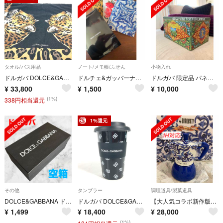
タオル/バス用品
ノート/メモ帳/ふせん
小物入れ
ドルガバ DOLCE&GABBANA レオパード 特大 豹 ヒョウ ブランケット ビーチタオル インテリア 毛布 フリンジ タオル コットン ブラック
ドルチェ&ガッバーナ ノベルティ
ドルガバ 限定品 パネットーネ缶プレゼント♡イタリアからお取寄せ 入手困難品
¥
33,800
¥
1,500
¥
10,000
(1%)
338円相当還元
1%還元
その他
タンブラー
調理道具/製菓道具
DOLCE&GABBANA ドルガバ❤️空箱 シューズボックス 靴 即購入可能
ドルガバ DOLCE&GABBANA ロゴ バイカラー コーヒーカップ コップ インテリア タンブラー 陶器 ブラック 未使用
【大人気コラボ新作版】ビアレッティ×ドルガバ IH対応コーヒーマキネッタ
¥
1,499
¥
18,400
¥
28,000
(1%)