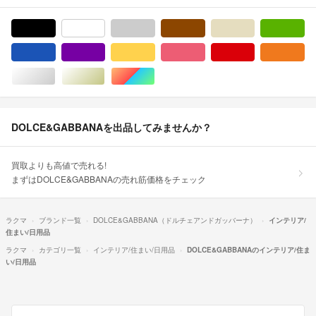
ブラック/黒色系
ホワイト/白色系
グレー/灰色系
ブラウン/茶色系
ベージュ系
グ
ブルー・ネイビー/青色系
パープル/紫色系
イエロー/黄色系
ピンク/桃色系
レッド/赤色系
オ
シルバー/銀色系
ゴールド/金色系
マルチカラー
DOLCE&GABBANAを出品してみませんか？
買取よりも高値で売れる!
まずはDOLCE&GABBANAの売れ筋価格をチェック
ラクマ
ブランド一覧
DOLCE&GABBANA（ドルチェアンドガッバーナ）
インテリア/
住まい/日用品
ラクマ
カテゴリ一覧
インテリア/住まい/日用品
DOLCE&GABBANAのインテリア/住ま
い/日用品