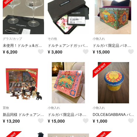
グラス/カップ
その他
小物入れ
未使用！ドルチェ&ガッバーナ［カクテルグラス］食器 2個セット ガラス 透明
ドルチェアンドガッバーナ スマホケース フローラルプリント iPhone 7/8Plus ブランド レディース ブラック DOLCE&GABBANA
ドルガバ 限定品 パネットーネ缶プレゼント♡イタリアからお取寄せ 入手困難品
¥
6,200
¥
3,800
¥
15,000
置物
小物入れ
小物入れ
新品同様 ドルチェアンドガッバーナ DG family toys プラスチック 置物 フィギュア 0537【中古】DOLCE&GABBANA
ドルガバ 限定品 パネットーネ缶プレゼント♡入手困難品
DOLCE&GABBANA パネットーネ 缶のみ
¥
13,200
¥
15,000
¥
1,000