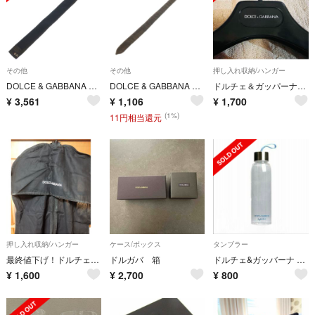
その他
その他
押し入れ収納/ハンガー
DOLCE & GABBANA ドルチェアンドガッバーナ D.G. ニット シルク ネクタイ ブラック/アイボリー
DOLCE & GABBANA ドルチェアンドガッバーナ コーデュロイ ゼブラ シルク混 ネクタイ ブラウン
ドルチェ＆ガッパーナ ハンガー2本セット
¥
3,561
¥
1,106
¥
1,700
(1%)
11円相当還元
押し入れ収納/ハンガー
ケース/ボックス
タンブラー
最終値下げ！ドルチェ＆ガッバーナ★お洋服ケース、布製ガバメントケース
ドルガバ 箱
ドルチェ&ガッバーナ ライトブルー オリジナル ウォーターボトル
¥
1,600
¥
2,700
¥
800