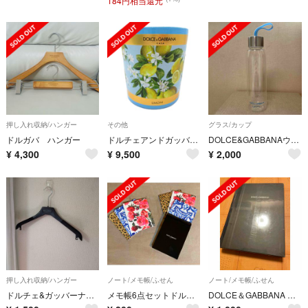
184円相当還元
押し入れ収納/ハンガー
その他
グラス/カップ
ドルガバ ハンガー
ドルチェアンドガッバーナ アロマ キャンドル アクセサリー
DOLCE&GABBANAウォーターボトル
¥
4,300
¥
9,500
¥
2,000
押し入れ収納/ハンガー
ノート/メモ帳/ふせん
ノート/メモ帳/ふせん
ドルチェ&ガッバーナ ハンガー
メモ帳6点セットドルガバ
DOLCE＆GABBANA 本型ノート 未開封