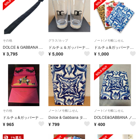
その他
グラス/カップ
ノート/メモ帳/ふせん
DOLCE & GABBANA ドルチェアンドガッバーナ シルク ネクタイ ブラック
ドルチェ＆ガッバーナ グラス2個セット
ドルチェ&ガッパーナ D &G ノート3種セット ノベルティ
¥
3,795
¥
5,000
¥
1,000
その他
ノート/メモ帳/ふせん
ノート/メモ帳/ふせん
ドルチェ&ガッバーナ 封筒ボックスセット
Dolce & Gabbana タイル模様ノート
DOLCE&GABBANA ノート
¥
965
¥
799
¥
400
1%還元