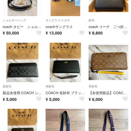
ショルダーバッグ
サングラス/メガネ
財布
coach タビー ショルダーバッグ ブラック
coachサングラス
coach コーチ 二つ折り財布 ブラック
¥
50,000
¥
13,000
¥
8,800
長財布
長財布
長財布
新品未使用 COACH シグネチャーブラック ラウンドファスナー財布
COACH 長財布 ブラック×ゴールド金具 シンプルデザイン ユニセックス A2
【未使用新品】COACH C4452 レザー長財布 シグネチャー柄 ラウンドファスナー ブラウン レディース財布
¥
5,000
¥
5,000
¥
6,000