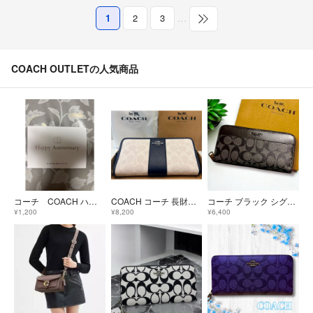
1
2
3
…
COACH OUTLETの人気商品
コーチ COACH ハッピーアニバーサリー クーポン
COACH コーチ 長財布 ホワイト ネイビー
コーチ ブラック シグネチャー メンズ 長財布
¥1,200
¥8,200
¥6,400