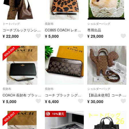
トートバッグ
長財布
ショルダーバッグ
コーチブルックリンショルダー28 メイプル
CC865 COACH レオパード柄 ラウンドジップ長財布 アウトレット
専用出品
¥
22,000
¥
5,000
¥
29,000
長財布
長財布
ショルダーバッグ
COACH 長財布 ブラック×ゴールド金具 シンプルデザイン ユニセックス
コーチ ブラック シグネチャー メンズ 長財布
【新品未使用】コーチ COACH レキシー バッグ・シグネチャー
¥
5,000
¥
6,400
¥
30,000
10%還元