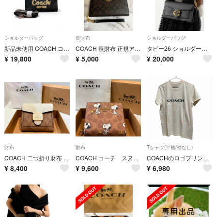
ショルダーバッグ
長財布
ショルダーバッグ
新品未使用 COACH コーチ CP164 ブラック 2WAY ショルダーバッグ
COACH 長財布 正規アウトレット品 レディース/メンズ ダークブラウン
タビー26 ショルダー肩掛け タビー Black &gold
¥
19,800
¥
5,000
¥
20,000
財布
財布
Tシャツ(半袖/袖なし)
COACH 二つ折り財布 シグネチャー ホワイト ブラウン
COACH コーチ スヌーピー 二つ折り財布 コラボ
COACHのロゴプリント半袖Tシャツ
¥
8,400
¥
9,600
¥
6,980