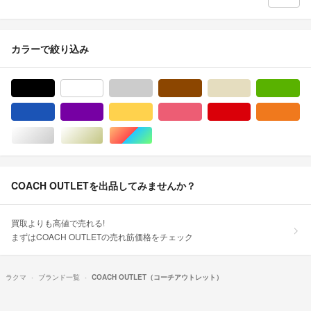
カラーで絞り込み
ブラック/黒色系
ホワイト/白色系
グレー/灰色系
ブラウン/茶色系
ベージュ系
グ
ブルー・ネイビー/青色系
パープル/紫色系
イエロー/黄色系
ピンク/桃色系
レッド/赤色系
オ
シルバー/銀色系
ゴールド/金色系
マルチカラー
COACH OUTLETを出品してみませんか？
買取よりも高値で売れる!
まずはCOACH OUTLETの売れ筋価格をチェック
ラクマ
ブランド一覧
COACH OUTLET（コーチアウトレット）