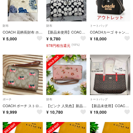
財布
財布
トートバッグ
COACH 花柄長財布 ホワイト 新品未使用
【新品未使用】COACH コーチ 長財布 シグネチャー ストラップ付 白黒
COACHカーゴ キャンバス カーゴトートバッグ ブラック 26
¥
5,000
¥
9,780
¥
18,000
(10%)
978円相当還元
ポーチ
財布
トートバッグ
COACH ポーチ ストロベリー柄 リストレット
【ピンク 人気色】新品未使用 COACH 花柄 長財布
【新品未使用】COACH コーチ シグネチャー トートバッグ ブラウン×レッド F58292
¥
9,999
¥
10,780
¥
19,000