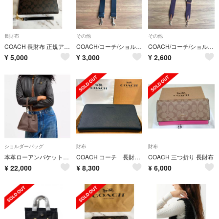
長財布
その他
その他
COACH 長財布 正規アウトレット品 レディース/メンズ ダークブラウン A1
COACH/コーチ/ショルダー紐のみ
COACH/コーチ/ショルダー紐のみ
¥
5,000
¥
3,000
¥
2,600
ショルダーバッグ
財布
財布
本革ローアンバケットバック2way、ダークストーン、 メンズ，レディース
COACH コーチ 長財布 レキシントン サフィアーノ レザー ブラック
COACH 三つ折り 長財布
¥
22,000
¥
8,300
¥
6,000