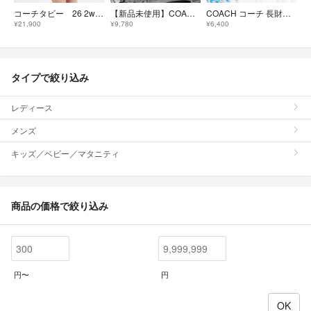
コーチタビー 26 2way ダークストーン
【新品未使用】COACH コーチ 長財布 シグネチャー ストラップ付 白黒
COACH コーチ 長財布 パープル
¥21,900
¥9,780
¥6,400
タイプで絞り込み
レディース
メンズ
キッズ／ベビー／マタニティ
商品の価格で絞り込み
円〜
円