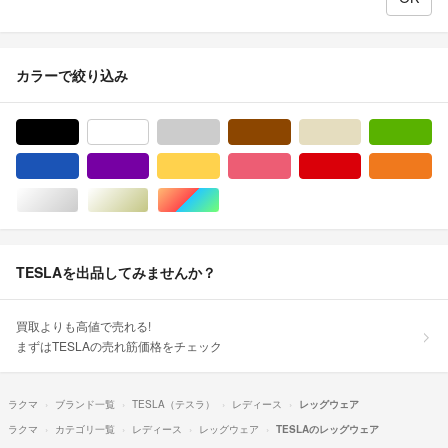
カラーで絞り込み
ブラック/黒色系
ホワイト/白色系
グレー/灰色系
ブラウン/茶色系
ベージュ系
グ
ブルー・ネイビー/青色系
パープル/紫色系
イエロー/黄色系
ピンク/桃色系
レッド/赤色系
オ
シルバー/銀色系
ゴールド/金色系
マルチカラー
TESLAを出品してみませんか？
買取よりも高値で売れる!
まずはTESLAの売れ筋価格をチェック
ラクマ
ブランド一覧
TESLA（テスラ）
レディース
レッグウェア
ラクマ
カテゴリ一覧
レディース
レッグウェア
TESLAのレッグウェア