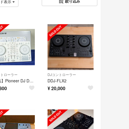
絞り込み
ッド表示
ントローラー
DJコントローラー
【美品】Pioneer DJ DDJ-FLX4-W 限定ホワイト 付属品完備
DDJ-FLX2
800
¥
20,000