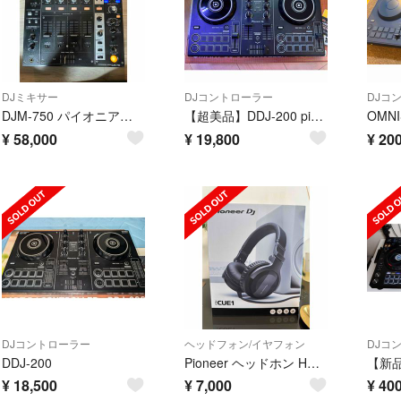
DJミキサー
DJコントローラー
DJコ
DJM-750 パイオニアディージェー Pioneer DJ
【超美品】DDJ-200 pioneer DJ
¥
58,000
¥
19,800
¥
200
DJコントローラー
ヘッドフォン/イヤフォン
DJコ
DDJ-200
Pioneer ヘッドホン HDJ-CUE1
¥
18,500
¥
7,000
¥
400