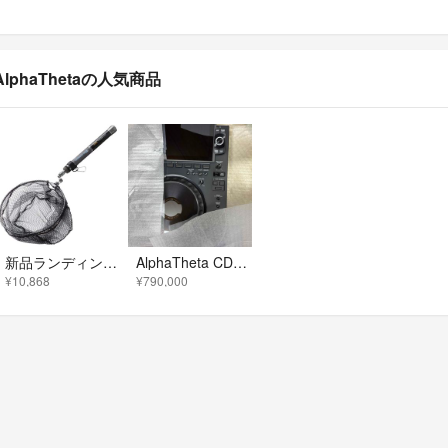
AlphaThetaの人気商品
新品ランディングネット スタンド ショートセット 180 船釣り用
AlphaTheta CDJ-3000X 2台セット
¥10,868
¥790,000