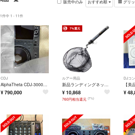
販売中のみ
おすすめ順
グリ
1件中 1 - 11件
7%還元
CDJ
ルアー用品
DJコ
AlphaTheta CDJ-3000X 2台セット
新品ランディングネット スタンド ショートセット 180 船釣り用
¥
790,000
¥
10,868
¥
48,
(7%)
760円相当還元