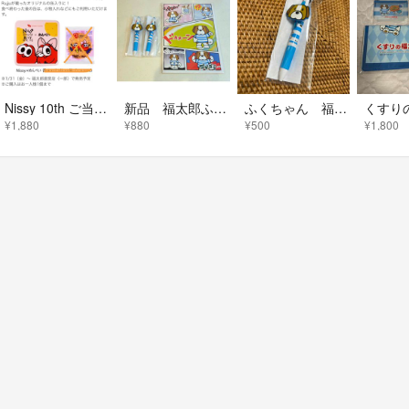
Nissy 10th ご当地 めんべい缶 福岡 ニッシー 缶のみ
新品 福太郎ふくちゃん ボールペン2本＋ノート セット
ふくちゃん 福太郎 オリジナルラバー付きボールペン 非売品 新品
¥1,880
¥880
¥500
¥1,800