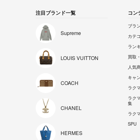
注目ブランド一覧
コン
ブラ
Supreme
カテ
ラン
買取
LOUIS
VUITTON
人気
キャ
COACH
ラクマp
ラク
集
CHANEL
ラク
SPU
HERMES