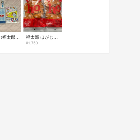
くすりの福太郎 ふくちゃん オリジナルグッズ 非売品 4点set レア
福太郎 ほがじゃ ほたて 180g × 2袋
¥1,750