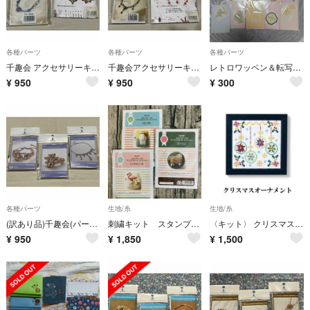
各種パーツ
各種パーツ
各種パーツ
千趣会 アクセサリーキット2点(アクアセラータ/グラスビーズ)
千趣会アクセサリーキット2点(ノアール/ヒガンバナ)
レトロワッペン＆転写シールセット
¥
950
¥
950
¥
300
各種パーツ
生地/糸
生地/糸
(訳あり品)千趣会(パールシズク)アクセサリーキット3点
刺繍キット スタンプワークのアニマルブローチコレクション 白くまフラミンゴひつじ
〈キット〉 クリスマスオーナメント
¥
950
¥
1,850
¥
1,500