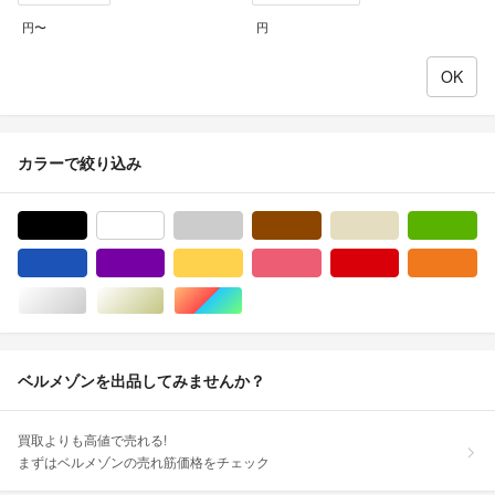
円〜
円
カラーで絞り込み
ブラック/黒色系
ホワイト/白色系
グレー/灰色系
ブラウン/茶色系
ベージュ系
グ
ブルー・ネイビー/青色系
パープル/紫色系
イエロー/黄色系
ピンク/桃色系
レッド/赤色系
オ
シルバー/銀色系
ゴールド/金色系
マルチカラー
ベルメゾンを出品してみませんか？
買取よりも高値で売れる!
まずはベルメゾンの売れ筋価格をチェック