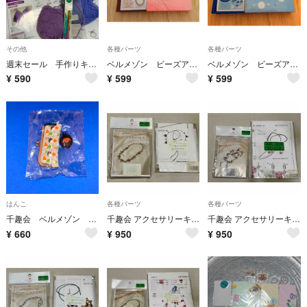
その他
各種パーツ
各種パーツ
週末セール 手作りキット
ベルメゾン ビーズアクセサリー製作キット ローズピンク
ベルメゾン ビーズアクセサリー製作キット ブルーグリーン
¥
590
¥
599
¥
599
はんこ
各種パーツ
各種パーツ
千趣会 ベルメゾン 朱肉付きハンコ入れ 新品
千趣会 アクセサリーキット2点(ドロッセル/ネコメ石)
千趣会 アクセサリーキット2点(ヴィオラノーチェ/オールドローズ)
¥
660
¥
950
¥
950