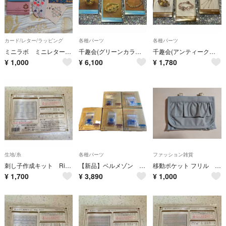
カード/レター/ラッピング
各種パーツ
各種パーツ
ミニラボ ミニレターセット
千趣会(グリーンカラーのオリエンタル)アクセサリーキット3点
千趣会(アンティークフラワー)アクセサリーキット3点
¥
1,000
¥
6,100
¥
1,780
生地/糸
各種パーツ
ファッション雑貨
刺し子作成キット Ripple
【新品】ベルメゾン 千趣会 ビーズチャーム キット スワロフスキー
移動ポケット フリル ベルメゾン 新品 ブルー
¥
1,700
¥
3,890
¥
1,000