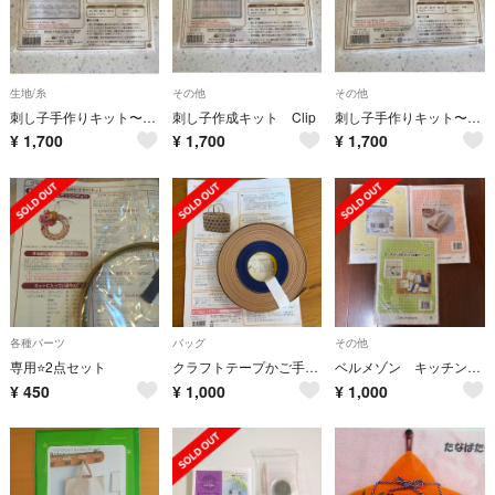
生地/糸
その他
その他
刺し子手作りキット〜Bridge
刺し子作成キット Clip
刺し子手作りキット〜Landscape
¥
1,700
¥
1,700
¥
1,700
各種パーツ
バッグ
その他
専用⭐️2点セット
クラフトテープかご手作りキット
ベルメゾン キッチン周りの布小物手作りキット 3セット
¥
450
¥
1,000
¥
1,000