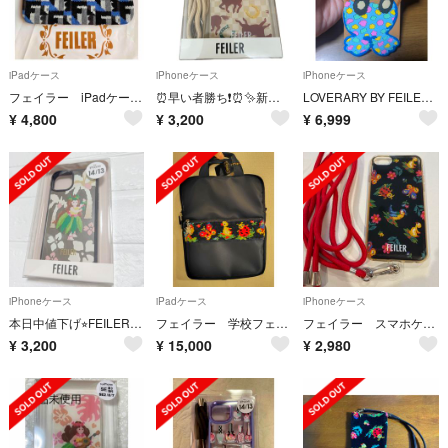
iPadケース
iPhoneケース
iPhoneケース
フェイラー iPadケース 新品
⏰早い者勝ち❗️⏰✨新品未使用✨ フェイラー スマホケース スプリントホース
LOVERARY BY FEILER iPhoneケース
¥
4,800
¥
3,200
¥
6,999
iPhoneケース
iPadケース
iPhoneケース
本日中値下げ⭐︎FEILER iPhone14/13 ケース
フェイラー 学校フェイラーiPadケース
フェイラー スマホケース スマホカバー ハイジ スマホストラップ
¥
3,200
¥
15,000
¥
2,980