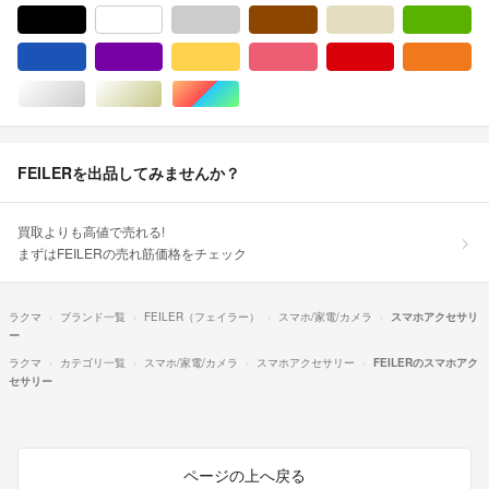
ブラック/黒色系
ホワイト/白色系
グレー/灰色系
ブラウン/茶色系
ベージュ系
グ
ブルー・ネイビー/青色系
パープル/紫色系
イエロー/黄色系
ピンク/桃色系
レッド/赤色系
オ
シルバー/銀色系
ゴールド/金色系
マルチカラー
FEILERを出品してみませんか？
買取よりも高値で売れる!
まずはFEILERの売れ筋価格をチェック
ラクマ
ブランド一覧
FEILER（フェイラー）
スマホ/家電/カメラ
スマホアクセサリ
ー
ラクマ
カテゴリ一覧
スマホ/家電/カメラ
スマホアクセサリー
FEILERのスマホアク
セサリー
ページの上へ戻る