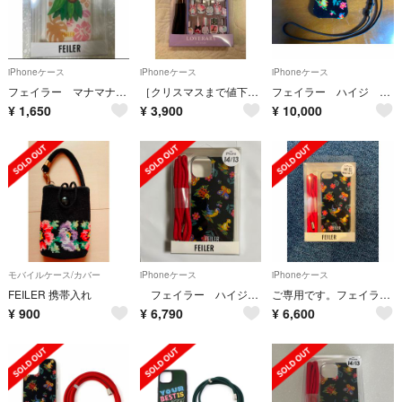
iPhoneケース
iPhoneケース
iPhoneケース
フェイラー マナマナ スマホケース iPhoneケース iPhoneSE ハワイ
［クリスマスまで値下げ] フェイラー スマホケース 新品自宅保管
フェイラー ハイジ スマホショルダー
¥
1,650
¥
3,900
¥
10,000
モバイルケース/カバー
iPhoneケース
iPhoneケース
FEILER 携帯入れ
フェイラー ハイジ スマホケースインモールド
ご専用です。フェイラー スマホケース
¥
900
¥
6,790
¥
6,600