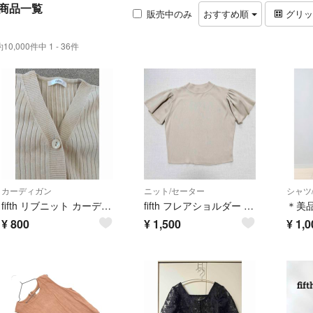
商品一覧
販売中のみ
おすすめ順
グリ
約10,000件中 1 - 36件
カーディガン
ニット/セーター
シャツ
fifth リブニット カーディガン ベージュ
fifth フレアショルダー ボトルネック 半袖ニット ベージュ Mサイズ
¥
800
¥
1,500
¥
1,0