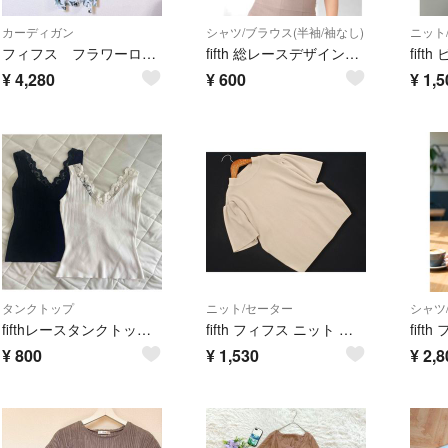
カーディガン
シャツ/ブラウス(半袖/袖なし)
ニット
フィフス フラワーロングカーディガン レディースM 白色 花柄 ポリエステル
fifth 総レースデザインコンパクトトップス ブラック M
¥
4,280
¥
600
¥
1,5
タンクトップ
ニット/セーター
シャツ
fifthレースタンクトップ 2枚セット
fifth フィフス ニット セーター ベージュ ■◆ レディース
¥
800
¥
1,530
¥
2,8