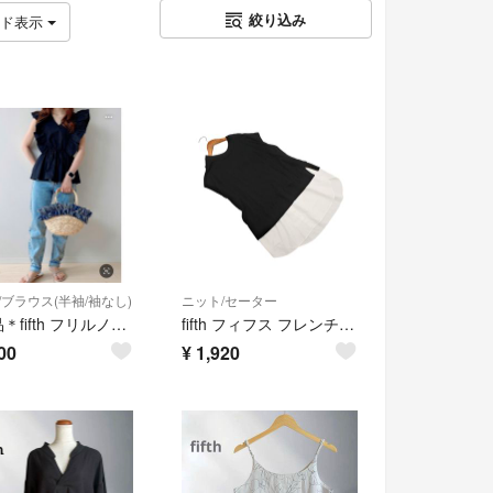
絞り込み
ッド表示
/ブラウス(半袖/袖なし)
ニット/セーター
＊美品＊fifth フリルノースリーブブラウス ウエストドロスト ブラック
fifth フィフス フレンチスリーブ フェイクレイヤード バックリボン ニット セーター sizeM/黒 ■◆ レディース
00
¥
1,920