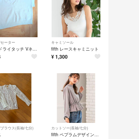
/セーター
キャミソール
美品 ドライタッチ Vネックショート丈ニット fifth フリー
fifth レースキャミニット
8
¥
1,300
/ブラウス(長袖/七分)
カットソー(長袖/七分)
ス
fifth ペプラムデザイントップス グレー系 M 長袖