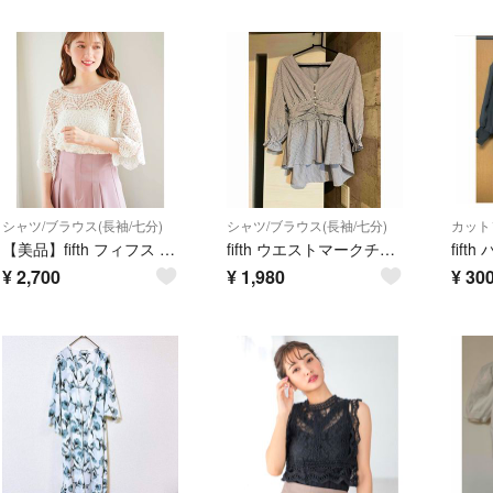
シャツ/ブラウス(長袖/七分)
シャツ/ブラウス(長袖/七分)
カット
【美品】fifth フィフス クロシェスカラップトップス
fifth ウエストマークチュニック ストライプ ブルー
¥
2,700
¥
1,980
¥
30