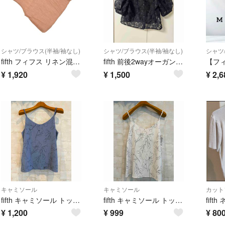
シャツ/ブラウス(半袖/袖なし)
シャツ/ブラウス(半袖/袖なし)
シャツ
fifth フィフス リネン混 ノースリーブ シャツ sizeM/茶 ■◆ レディース
fifth 前後2wayオーガンジーブラウス
¥
1,920
¥
1,500
¥
2,6
キャミソール
キャミソール
カット
fifth キャミソール トップス
fifth キャミソール トップス
¥
1,200
¥
999
¥
80