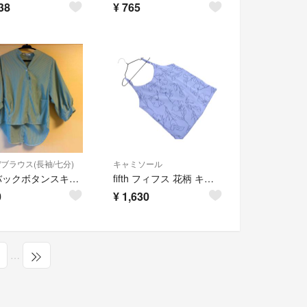
38
¥
765
/ブラウス(長袖/七分)
キャミソール
fifth バックボタンスキッパーシャツ Mサイズ
fifth フィフス 花柄 キャミソール 青 ■◆ レディース
0
¥
1,630
…