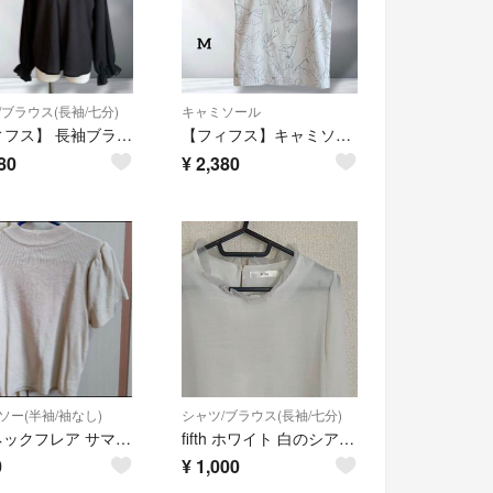
/ブラウス(長袖/七分)
キャミソール
【フィフス】 長袖ブラウス 伸縮性あり フリル袖口 リボン ポリエステル 黒 M
【フィフス】キャミソール 花柄 ホワイト M ポリエステル レディース 薄手
80
¥
2,380
ソー(半袖/袖なし)
シャツ/ブラウス(長袖/七分)
fifth ネックフレア サマーニット
fifth ホワイト 白のシアーブラウス オーガンジー フリルネック
0
¥
1,000