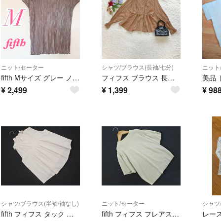
ニット/セーター
シャツ/ブラウス(長袖/七分)
ニット
fifth Mサイズ グレー ノースリーブトップス 大人コーデ フレンチスリーブ
フィフス ブラウス 長袖 ペプラム F コットン混 ギャザー 大人可愛い 春秋
¥
2,499
¥
1,399
¥
98
シャツ/ブラウス(半袖/袖なし)
ニット/セーター
シャツ
fifth フィフス タック ノースリーブ ブラウス シャツ sizeLL/オフホワイト ■◆ レディース
fifth フィフス フレアスリーブ サマー ニット セーター sizeM/ベージュ ■◆ レディース
レー