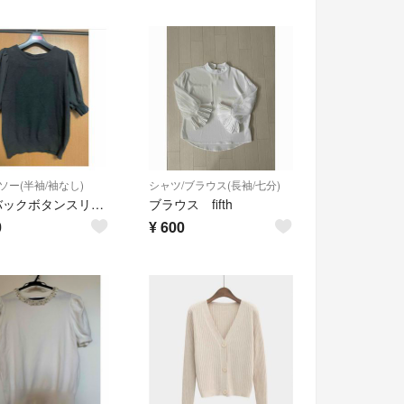
ソー(半袖/袖なし)
シャツ/ブラウス(長袖/七分)
fifth バックボタンスリーブニット
ブラウス fifth
0
¥
600