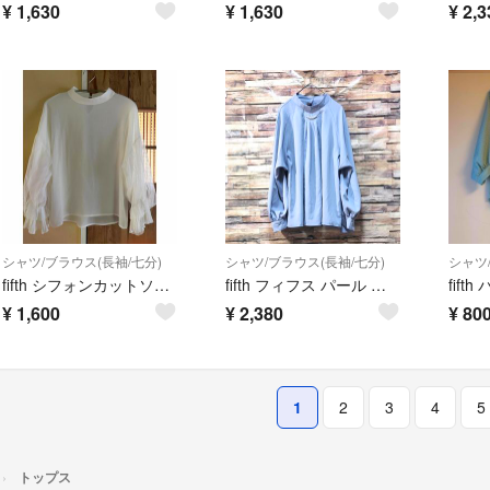
¥
1,630
¥
1,630
¥
2,3
シャツ/ブラウス(長袖/七分)
シャツ/ブラウス(長袖/七分)
シャツ
fifth シフォンカットソー ブラウス ボリューム袖 シアー
fifth フィフス パール ギャザーブラウス 長袖 M
¥
1,600
¥
2,380
¥
80
1
2
3
4
5
トップス