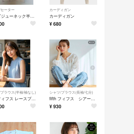
/セーター
カーディガン
fifth ビジューネック半袖ニット
カーディガン
00
¥
680
/ブラウス(半袖/袖なし)
シャツ/ブラウス(長袖/七分)
fifth フィフス レースプリーツノースリーブブラウス M相当 ブルー 上品
fifth フィフス シアー ブラウス シャツ フラワー 刺繍 白
00
¥
930