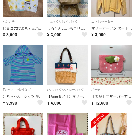
ハンカチ
リュック/バックパック
ニット/セーター
ヒヨコのぴよちゃんハンカチ３枚セット
しろたん ふわもこリュック ほぼ美品
マザーガーデン タートルニット
¥
3,500
¥
3,000
¥
3,000
Tシャツ(半袖/袖なし)
かごバッグ/ストローバッグ
ポーチ
けろちゃん Tシャツ 半袖 パーカー ボーダー マザーグースの森 カエル 綿
【新品タグ付】マザーガーデン 野いちご かごバッグ 刺繍 ロリータ
【美品】マザーガーデン いちご ポーチ ポケットティッシュケース 小物入れ レア
¥
9,999
¥
4,000
¥
12,600