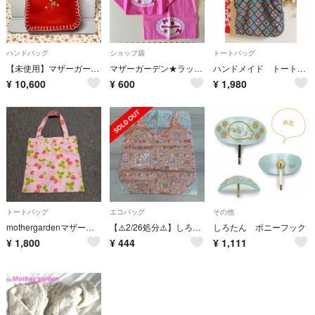
ハンドバッグ
ショップ袋
トートバッグ
【未使用】マザーガーデン いちご バッグ 小物入れ レア 苺 ミニサイズ
マザーガーデン★ラッピング袋2枚
ハンドメイド トートバッグ マザーズバッグにも イチゴ ロリータ 姫かわいい
¥
10,600
¥
600
¥
1,980
トートバッグ
エコバッグ
その他
mothergardenマザーガーデン イチゴ柄トートバッグ
【⚠️2/26処分⚠️】しろたんエコバッグ
しろたん ポニーフック
¥
1,800
¥
444
¥
1,111