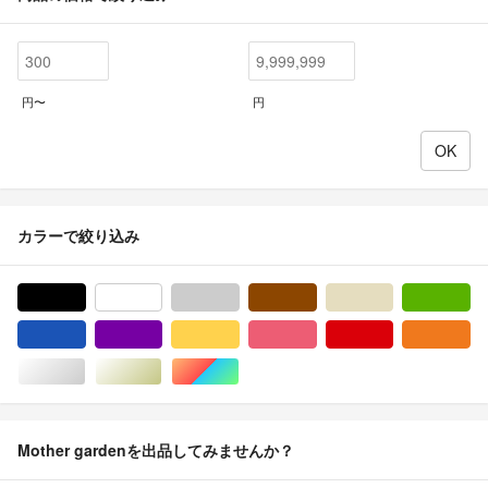
円〜
円
カラーで絞り込み
ブラック/黒色系
ホワイト/白色系
グレー/灰色系
ブラウン/茶色系
ベージュ系
グ
ブルー・ネイビー/青色系
パープル/紫色系
イエロー/黄色系
ピンク/桃色系
レッド/赤色系
オ
シルバー/銀色系
ゴールド/金色系
マルチカラー
Mother gardenを出品してみませんか？