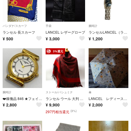
バンダナ/スカーフ
手袋
腕時計
ランセル 長スカーフ
LANCEL レザーグローブ
ランセルLANCEL（ランセル） レディース腕時計
¥
500
¥
3,000
¥
1,200
3%還元
腕時計
ストール/パシュミナ
傘
❤️稼働品 846 ★フェイスのみ LANCEL ランセル レディース アナログ クォーツ 腕時計 ローマ数字 ホワイト/ゴールド
ランセル ウール 大判 ストール レッド 中古 Aランク LANCEL レディース 女性
LANCEL レディース折り畳み傘
¥
2,800
¥
9,900
¥
2,000
(3%)
297円相当還元