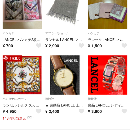
ハンカチ
マフラー/ショール
ハンカチ
LANCEL ハンカチ2枚セット
ランセル LANCEL マフラー フリンジ グレー *T625
ランセル LANCEL ハンカチ ピンク 花柄 チェック 3枚
¥
700
¥
2,900
¥
1,500
3%還元
バンダナ/スカーフ
腕時計
腕時計
ランセル シルク スカーフ レッド ホワイト 花柄 中古 Aランク LANCEL レディース 女性用
★ 完動品 LANCEL 上品 ホワイト系 フェイス レディース 腕時計★保管品
良品 LANCEL レディース 腕時計 クォーツ ピンク 稼動品 新品電池
¥
4,950
¥
2,400
¥
3,800
(3%)
148円相当還元