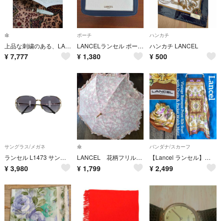
傘
ポーチ
ハンカチ
上品な刺繍のある、LANCELのパールグリーン 日傘です。美品
LANCELランセル ポーチ マチ有 アエロメヒコ
ハンカチ LANCEL
¥
7,777
¥
1,380
¥
500
サングラス/メガネ
傘
バンダナ/スカーフ
ランセル L1473 サングラス ゴールド メタルフレーム フルリム ウェリントン ITRY3QAN9B96
LANCEL 花柄フリル付き日傘 ムーンバット製
【Lancel ランセル】ヴィンテージシルク大判スカーフ 白茶紫ゴールド時計植物
¥
3,980
¥
1,799
¥
2,499