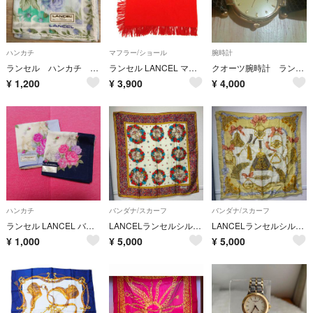
ハンカチ
マフラー/ショール
腕時計
ランセル ハンカチ 薔薇バラローズ 綿100%
ランセル LANCEL マフラー ストール ウール フリンジ ロゴ 刺繍 赤
クオーツ腕時計 ランセル
¥
1,200
¥
3,900
¥
4,000
ハンカチ
バンダナ/スカーフ
バンダナ/スカーフ
ランセル LANCEL バラ ハンカチ 2枚セット 花柄 ネイビー ラベンダー
LANCELランセルシルク100%大判スカーフ 赤系花柄リースモチーフ レッド系
LANCELランセルシルク100%スカーフ 馬蹄モチーフベージュゴールド系
¥
1,000
¥
5,000
¥
5,000