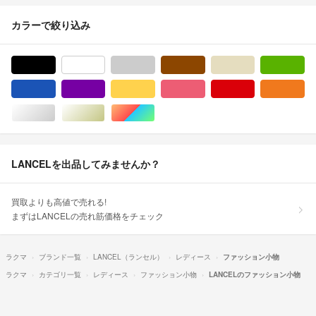
カラーで絞り込み
ブラック/黒色系
ホワイト/白色系
グレー/灰色系
ブラウン/茶色系
ベージュ系
グ
ブルー・ネイビー/青色系
パープル/紫色系
イエロー/黄色系
ピンク/桃色系
レッド/赤色系
オ
シルバー/銀色系
ゴールド/金色系
マルチカラー
LANCELを出品してみませんか？
買取よりも高値で売れる!
まずはLANCELの売れ筋価格をチェック
ラクマ
ブランド一覧
LANCEL（ランセル）
レディース
ファッション小物
ラクマ
カテゴリ一覧
レディース
ファッション小物
LANCELのファッション小物