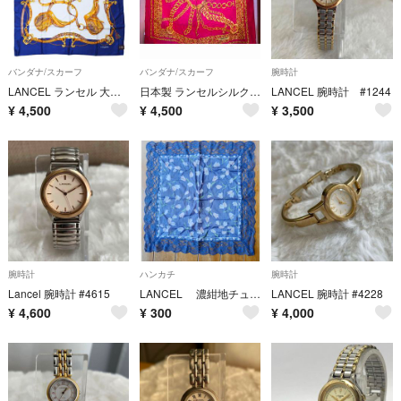
バンダナ/スカーフ
バンダナ/スカーフ
腕時計
LANCEL ランセル 大判 シルクスカーフ 馬具柄 85cm タグ付き 未使用
日本製 ランセルシルクスカーフ
LANCEL 腕時計 #1244
¥
4,500
¥
4,500
¥
3,500
腕時計
ハンカチ
腕時計
Lancel 腕時計 #4615
LANCEL 濃紺地チューリップ柄 レースが素敵な大判サイズ
LANCEL 腕時計 #4228
¥
4,600
¥
300
¥
4,000