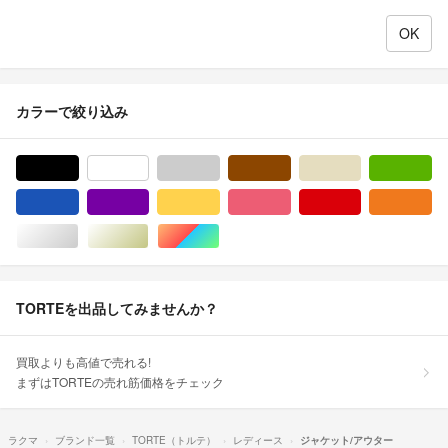
カラーで絞り込み
ブラック/黒色系
ホワイト/白色系
グレー/灰色系
ブラウン/茶色系
ベージュ系
グ
ブルー・ネイビー/青色系
パープル/紫色系
イエロー/黄色系
ピンク/桃色系
レッド/赤色系
オ
シルバー/銀色系
ゴールド/金色系
マルチカラー
TORTEを出品してみませんか？
買取よりも高値で売れる!
まずはTORTEの売れ筋価格をチェック
ラクマ
ブランド一覧
TORTE（トルテ）
レディース
ジャケット/アウター