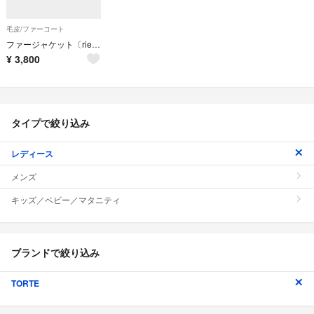
毛皮/ファーコート
ファージャケット〔rienda.マカロン
¥
3,800
タイプで絞り込み
レディース
メンズ
キッズ／ベビー／マタニティ
ブランドで絞り込み
TORTE