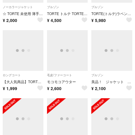
ノーカラージャケット
ブルゾン
ブルゾン
☆ TORTE 未使用 薄手 ジャケット M
TORTE トルテ TORTE ジャケット フード ポリエステル y2k М
TORTE(トルテ)ラベンダー・もこもこブルゾン・ファーパーカーブルゾン M
¥
2,000
¥
4,500
¥
5,980
ロングコート
毛皮/ファーコート
ブルゾン
【大人気商品】TORTE トルテ チェスターコート ピンク M ロングコート
モコモコアウター
美品！ ジャケット ブルゾン ピンク トルテ TORTE
¥
1,999
¥
2,600
¥
2,100