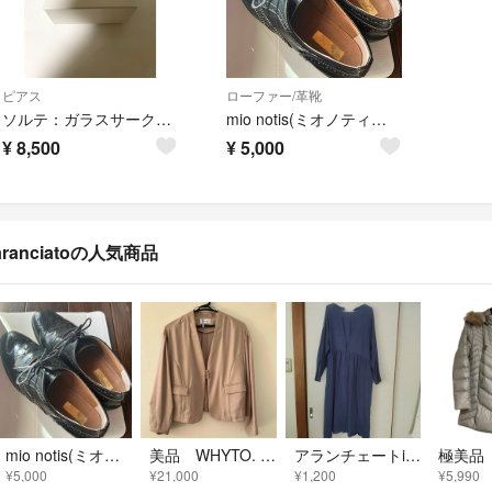
ピアス
ローファー/革靴
ソルテ：ガラスサークルピアス
mio notis(ミオノティス)メダリオンオックスフォードシューズ
¥
8,500
¥
5,000
aranciatoの人気商品
mio notis(ミオノティス)メダリオンオックスフォードシューズ
美品 WHYTO. セットアップスーツ ベージュ
アランチェートina リネン100% ワンピース
¥5,000
¥21,000
¥1,200
¥5,990