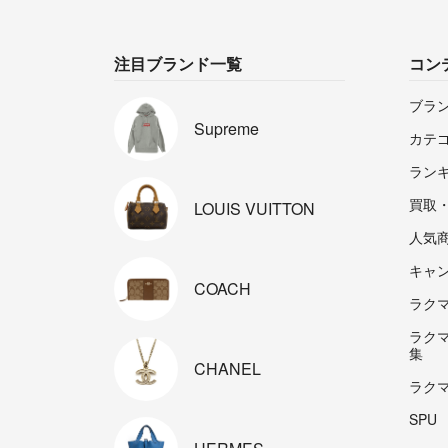
注目ブランド一覧
コン
ブラ
Supreme
カテ
ラン
買取
LOUIS
VUITTON
人気
キャ
COACH
ラクマp
ラク
集
CHANEL
ラク
SPU