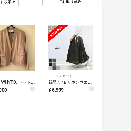
絞り込み
ッド表示
ロングスカート
美品 WHYTO. セットアップスーツ ベージュ
新品☆ina リネンウエストタックロングスカート
000
¥
6,999