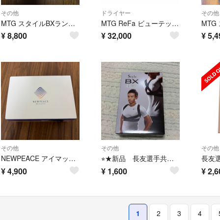
その他
ドライヤー
その他
MTG スタイルBXランバー Style BX Lumber
MTG ReFa ビューテック スマート ドライヤー W
¥
8,800
¥
32,000
¥
5,4
その他
その他
その他
NEWPEACE アイマッサージャー WE-AA00A
⭐︎★新品 長友選手共同開発 スタイル ビーエックス ブラック Sサイズ
¥
4,900
¥
1,600
¥
2,6
1
2
3
4