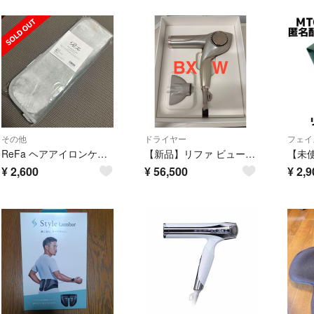
その他
ドライヤー
フェイ
ReFa ヘアアイロンケース RS-CH-00A HAIR IRON CASE
【新品】リファ ビューテック ドライヤー BX W シャンパングレージュ
¥
2,600
¥
56,500
¥
2,9