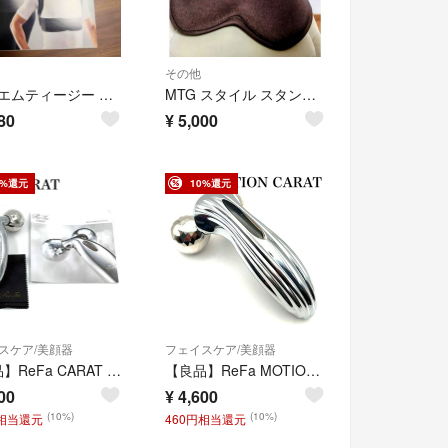
その他
MTG エムティージー Style BX Fit/Lサイズ
MTG スタイル スタンダード Style Standard F01 生地あり…
80
¥
5,000
0%還元
10%還元
スケア/美顔器
フェイスケア/美顔器
【美品】ReFa CARAT リファカラット MTG 美顔ローラー
【良品】ReFa MOTION CARAT リファモーションカラット 美容器
00
¥
4,600
(10%)
(10%)
円相当還元
460円相当還元