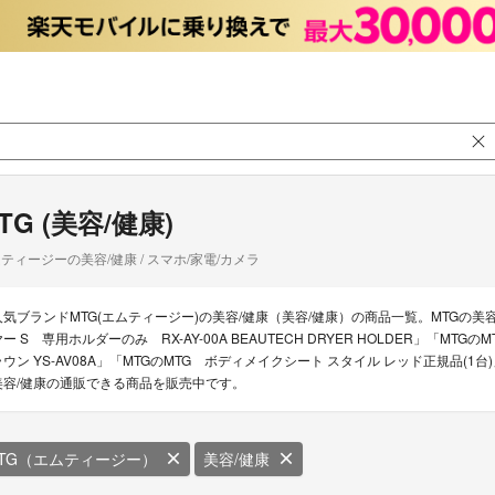
TG (美容/健康)
ティージーの美容/健康 / スマホ/家電/カメラ
人気ブランドMTG(エムティージー)の美容/健康（美容/健康）の商品一覧。MTGの美容
ー S 専用ホルダーのみ RX-AY-00A BEAUTECH DRYER HOLDER」「MTGのMTG
ラウン YS-AV08A」「MTGのMTG ボディメイクシート スタイル レッド正規品(1
美容/健康の通販できる商品を販売中です。
TG（エムティージー）
美容/健康