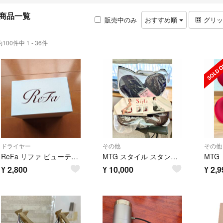
商品一覧
販売中のみ
おすすめ順
グリ
約100件中 1 - 36件
ドライヤー
その他
その他
ReFa リファ ビューテック ドライヤー S 専用ホルダーのみ RX-AY-00A BEAUTECH DRYER HOLDER
MTG スタイル スタンダード Style Standard F01 生地あり仕様 ブラウン YS-AV08A
¥
2,800
¥
10,000
¥
2,9