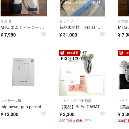
その他
ドライヤー
その他
MTG エムティージー Style BX Pro/Lサイズ
新品未開封 ReFaビューテックドライヤー（RE-AX-02A）ホワイト
¥
7,980
¥
31,000
¥
7,9
10%還元
1
マッサージ機
フェイスケア/美顔器
フェイ
mtg power gun pocket パワーガンポケット
【美品】ReFa CARAT リファカラット PEC-L1706 美容ローラー
¥
13,000
¥
3,300
¥
3,3
(10%)
330円相当還元
330