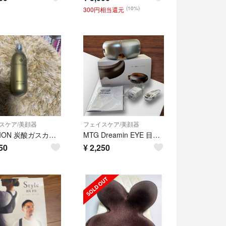
(10%)
300円相当還元
スケア/美顔器
フェイスケア/美顔器
PLOSION 炭酸ガスカートリッジ
MTG Dreamin EYE 目もとエステ 本体
50
¥
2,250