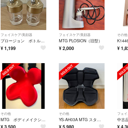
フェイスケア/美顔器
フェイスケア/美顔器
その他
プロージョン ボトル2本 ノズルクリーンワイヤー
MTG PLOSION（旧型）
¥
1,199
¥
2,000
¥
1,8
その他
その他
フェイ
MTG ボディメイクシート スタイル レッド正規品(1台)
YS-AH03A MTG スタイルアスリートツー ソリッドブラック Style…
¥
3,500
¥
5,980
¥
4,3