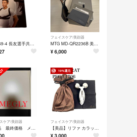
フェイスケア/美顔器
K14469-4 長友選手共同開発 スタイル ビーエックス ピンク Mサイズ K14469
MTG MD-QR2236B 美顔ローラー オニキスブラック
27
¥
6,000
10%還元
スケア/美顔器
フェイスケア/美顔器
中古品 最終価格 メグリーデバイス本体、炭酸ガス1本
【美品】リファ カラット ReFa CARAT MTG ② 美顔器
00
¥
3,000