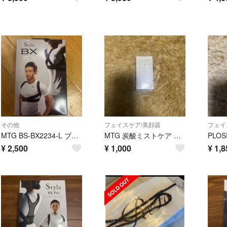
その他
フェイスケア/美顔器
フェイ
MTG BS-BX2234-L ブラック Style BX 姿勢調整バンドLサイ
MTG 炭酸ミストケア Plosion(プロージョン) 炭酸ガスカートリッジ 7
¥
2,500
¥
1,000
¥
1,8