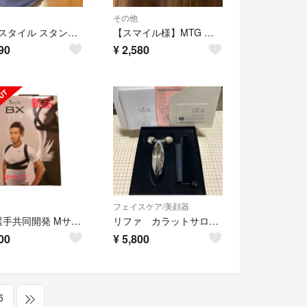
その他
MTG スタイル スタンダード Style Standard F01 生地あり
【スマイル様】MTG スタイル ポータブル ネックフィット Style Portable Ne
90
¥
2,580
フェイスケア/美顔器
長友選手共同開発 Mサイズ ブラック style BX スタイルビーエックス
リファ カラットサロンモデル
00
¥
5,800
5