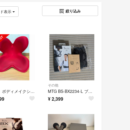
絞り込み
ッド表示
その他
MTG ボディメイクシート スタイル レッド正規品(1台)
MTG BS-BX2234-L ブラック Style BX 姿勢調整バンドLサイズ
99
¥
2,399