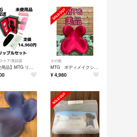
スケア/美顔器
その他
【未使用品】MTG リップル IN SERUM
MTG ボディメイクシート スタイル レッド正規品(1台)
00
¥
4,980