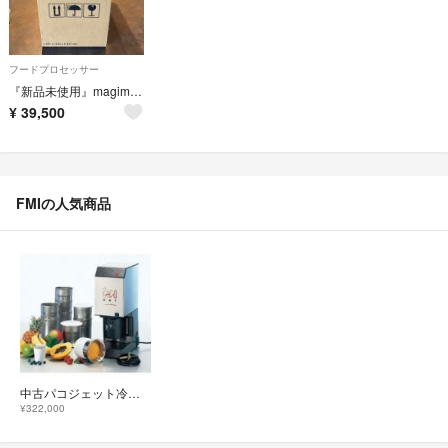
フードプロセッサー
『新品未使用』magimix Fシリーズ フードプロセッサー RM-3200FA
¥
39,500
FMIの人気商品
中古パコジェット冷凍粉砕調理機 PJ-1
¥322,000