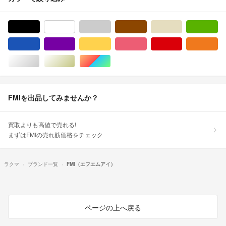
ブラック/黒色系
ホワイト/白色系
グレー/灰色系
ブラウン/茶色系
ベージュ系
グ
ブルー・ネイビー/青色系
パープル/紫色系
イエロー/黄色系
ピンク/桃色系
レッド/赤色系
オ
シルバー/銀色系
ゴールド/金色系
マルチカラー
FMIを出品してみませんか？
買取よりも高値で売れる!
まずはFMIの売れ筋価格をチェック
ラクマ
ブランド一覧
FMI（エフエムアイ）
ページの上へ戻る