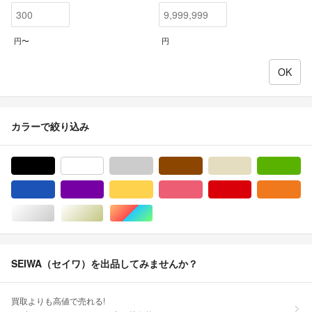
円〜
円
カラーで絞り込み
ブラック/黒色系
ホワイト/白色系
グレー/灰色系
ブラウン/茶色系
ベージュ系
グ
ブルー・ネイビー/青色系
パープル/紫色系
イエロー/黄色系
ピンク/桃色系
レッド/赤色系
オ
シルバー/銀色系
ゴールド/金色系
マルチカラー
SEIWA（セイワ）を出品してみませんか？
買取よりも高値で売れる!