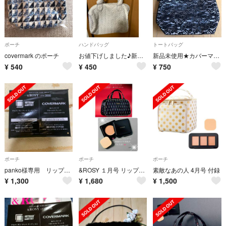
ポーチ
ハンドバッグ
トートバッグ
covermark のポーチ
お値下げしました♪新品 カバーマーク ノベルティーバック
新品未使用★カバーマーク レーストートバッグ
¥
540
¥
450
¥
750
ポーチ
ポーチ
ポーチ
panko様専用 リップ柄ポーチ、カバーマーク フローレスフィット
&ROSY １月号 リップ柄ポーチ&カバーマークファンデ
素敵なあの人 4月号 付録
¥
1,300
¥
1,680
¥
1,500