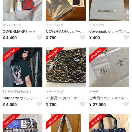
セット/コーデ
トートバッグ
ショップ袋
COVERMARKセット
COVERMARK カバーマーク スクエアショルダーバッグ
Covermark ショップバッグ
¥
4,400
¥
780
¥
400
Tシャツ(半袖/袖なし)
トートバッグ
ポーチ
Katy perry ヴィンテージTシャツ
≪ 新品 ≫ カバーマーク オリジナルレースバッグ
ご専用☆エルメス☆未使用 正規品 袋 二枚セット ポーチ
¥
4,000
¥
780
¥
27,000