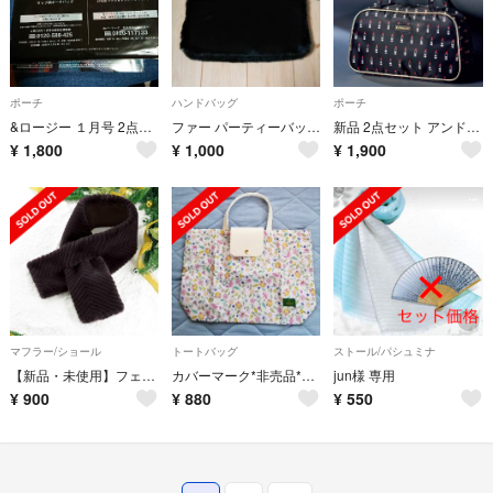
ポーチ
ハンドバッグ
ポーチ
&ロージー １月号 2点セット
ファー パーティーバック★週末セール★
新品 2点セット アンドロージー 1月号 本&付録 カバーマーク
¥
1,800
¥
1,000
¥
1,900
マフラー/ショール
トートバッグ
ストール/パシュミナ
【新品・未使用】フェイクファーマフラー★COVERMARKノベルティ
カバーマーク*非売品*ミントン特製折りたたみトートバッグ
jun様 専用
¥
900
¥
880
¥
550