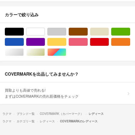
カラーで絞り込み
ブラック/黒色系
ホワイト/白色系
グレー/灰色系
ブラウン/茶色系
ベージュ系
グ
ブルー・ネイビー/青色系
パープル/紫色系
イエロー/黄色系
ピンク/桃色系
レッド/赤色系
オ
シルバー/銀色系
ゴールド/金色系
マルチカラー
COVERMARKを出品してみませんか？
買取よりも高値で売れる!
まずはCOVERMARKの売れ筋価格をチェック
ラクマ
ブランド一覧
COVERMARK（カバーマーク）
レディース
ラクマ
カテゴリ一覧
レディース
COVERMARKのレディース