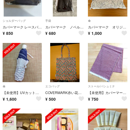
ショルダーバッグ
手袋
傘
カバーマーク レースバッグ
カバーマーク ノベルティ 手袋
カバーマーク オリジナル 晴雨兼用折りたたみ傘
¥
850
¥
680
¥
1,000
傘
エコバッグ
ストール/パシュミナ
【未使用】UVカット晴雨兼用 折り畳み傘 収納バッグ付き COVERMARK
COVERMARK赤い花柄エコバッグ
【未使用】カバーマーク 大判ストール
¥
1,600
¥
500
¥
750