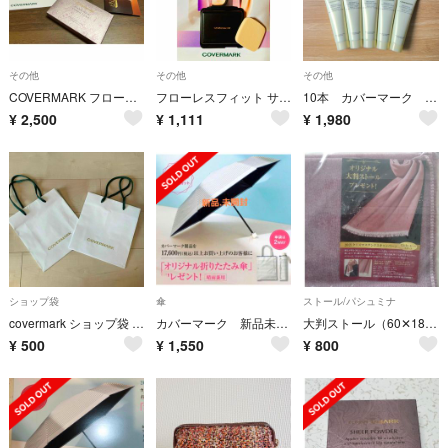
その他
その他
その他
COVERMARK フローレスフィット FR00
フローレスフィット サンプル カラー FR20 おひとつ
10本 カバーマーク COVERMARK トリートメント クレンジングミルク
¥
2,500
¥
1,111
¥
1,980
ショップ袋
傘
ストール/パシュミナ
covermark ショップ袋 2セット
カバーマーク 新品未使用 晴雨兼用折りたたみ傘
大判ストール（60✕180）
¥
500
¥
1,550
¥
800